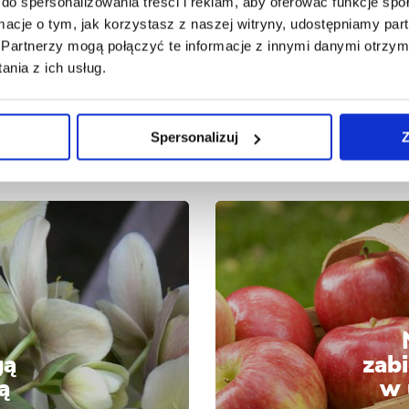
do spersonalizowania treści i reklam, aby oferować funkcje sp
i s
ormacje o tym, jak korzystasz z naszej witryny, udostępniamy p
Partnerzy mogą połączyć te informacje z innymi danymi otrzym
nia z ich usług.
Spersonalizuj
Z
gą
zabi
ą
w 