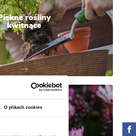
Piękne rośliny
kwitnące
O plikach cookies
W jaki sposób
rawiać kaktusy