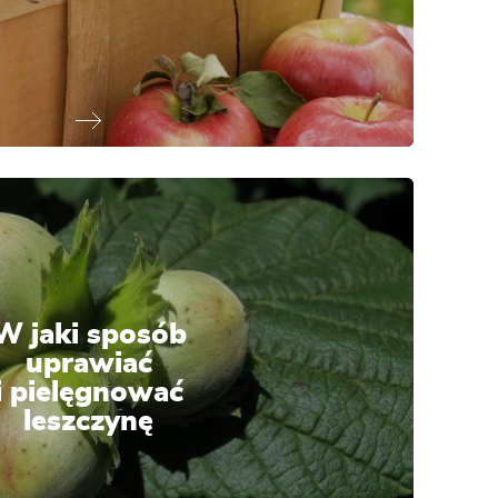
W jaki sposób
uprawiać
i pielęgnować
leszczynę