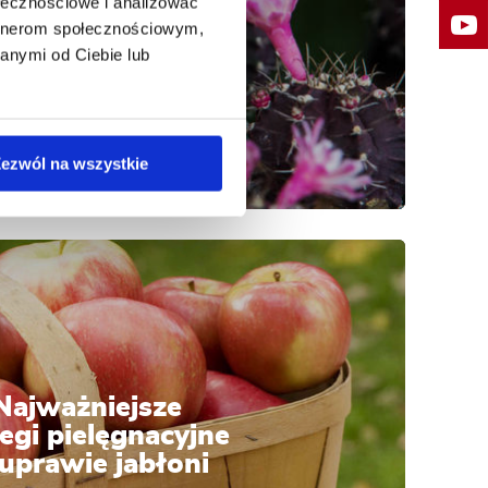
ołecznościowe i analizować
ukulenty w domu
artnerom społecznościowym,
i ogrodzie
anymi od Ciebie lub
ezwól na wszystkie
Najważniejsze
egi pielęgnacyjne
uprawie jabłoni