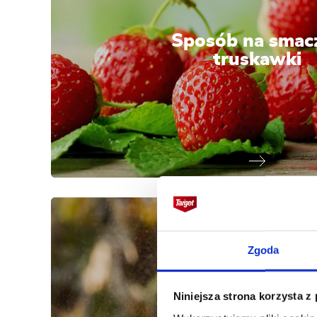
Sposób na smac
truskawki
Zgoda
Niniejsza strona korzysta z
Skuteczny spo