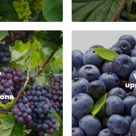
b
up
ć
rona