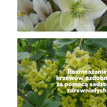
Rozmnażanie
krzewów ozdobn
za pomocą sadz
zdrewniałych