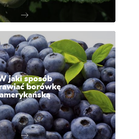
W jaki sposób
rawiać borówkę
amerykańską