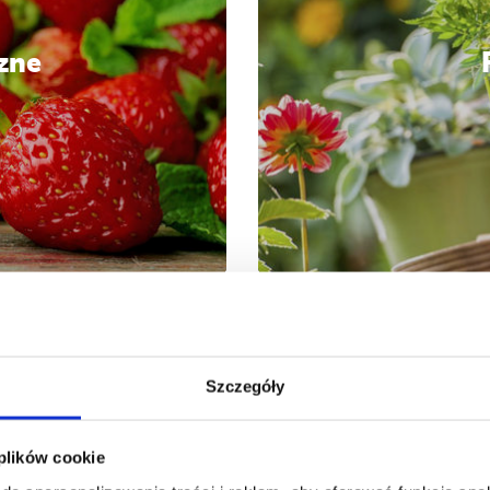
zne
Szczegóły
 plików cookie
sób
up