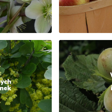
ych
onek