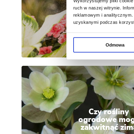
Wykorzystujemy pliki cookie 
na mszyce
ruch w naszej witrynie. Inf
reklamowym i analitycznym. 
uzyskanymi podczas korzysta
Odmowa
Czy rośliny
ogrodowe mo
zakwitnąć zim