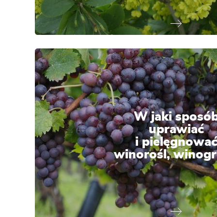
W jaki sposó
uprawiać
i pielęgnowa
winorośl, winog