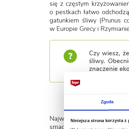
się z częstym krzyżowani
o pestkach łatwo odchodzą
gatunkiem śliwy (Prunus c
w Europie Grecy i Rzymianie
Czy wiesz, ż
?
śliwy. Obecn
znaczenie ek
W jakich k
Zgoda
Największym producentem 
Niniejsza strona korzysta z
smacznych owoców. Wiodący