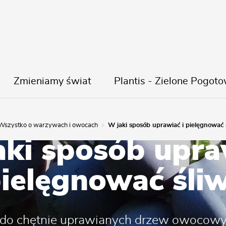
Zmieniamy świat
Plantis - Zielone Pogoto
Wszystko o warzywach i owocach
W jaki sposób uprawiać i pielęgnować 
aki sposób upra
pielęgnować śli
ą do chętnie uprawianych drzew owocow