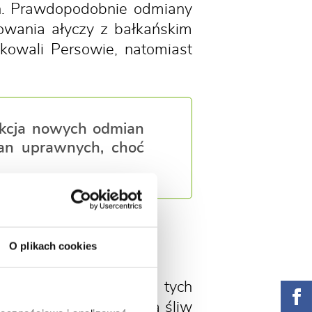
h. Prawdopodobnie odmiany
owania ałyczy z bałkańskim
kowali Persowie, natomiast
lekcja nowych odmian
ian uprawnych, choć
prawy śliw?
O plikach cookies
ponad 5 milionów ton tych
. W Europie produkcją śliw