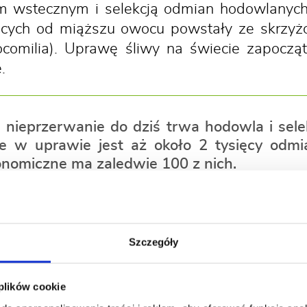
em wstecznym i selekcją odmian hodowlanyc
cych od miąższu owocu powstały ze skrzyż
ocomilia). Uprawę śliwy na świecie zapocząt
.
e nieprzerwanie do dziś trwa hodowla i se
ie w uprawie jest aż około 2 tysięcy odm
onomiczne ma zaledwie 100 z nich.
rajach znajdują się największe u
Szczegóły
śliw na świecie są Chiny, skąd pochodzi 
 plików cookie
m producentem są także Stany Zjednoczone