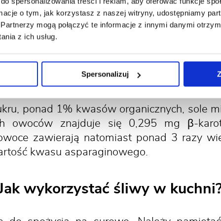
do spersonalizowania treści i reklam, aby oferować funkcje sp
im obywatele Serbii, Rumunii i Hiszpanii. Z
ormacje o tym, jak korzystasz z naszej witryny, udostępniamy p
 ton co w skali globalnej przekłada się na
Partnerzy mogą połączyć te informacje z innymi danymi otrzym
nia z ich usług.
e wartości odżywcze mają owoce 
Spersonalizuj
Z
ukru, ponad 1% kwasów organicznych, sole min
 owoców znajduje się 0,295 mg β-kar
woce zawierają natomiast ponad 3 razy wię
wartość kwasu asparaginowego.
Jak wykorzystać śliwy w kuchni