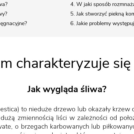
iwa?
4. W jaki sposób rozmnaż
wy?
5. Jak stworzyć piekną ko
lęgnacyjne?
6. Jakie problemy występu
m charakteryzuje się
Jak wygląda śliwa?
tica) to nieduże drzewo lub okazały krzew 
 dużą zmiennością liści w zależności od poł
owate, o brzegach karbowanych lub piłkowany