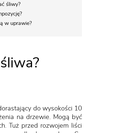
ać śliwy?
mpozycję?
ją w uprawie?
 śliwa?
dorastający do wysokości 10
ożenia na drzewie. Mogą być
ch. Tuż przed rozwojem liści