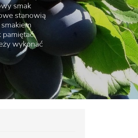
kowy smak
kowe stanowią
ię smakiem
k pamiętać
leży wykonać