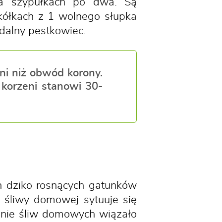
 na szypułkach po dwa. Są
kółkach z 1 wolnego słupka
dalny pestkowiec.
eni niż obwód korony.
 korzeni stanowi 30-
 dziko rosnących gatunków
nę śliwy domowej sytuuje się
wanie śliw domowych wiązało