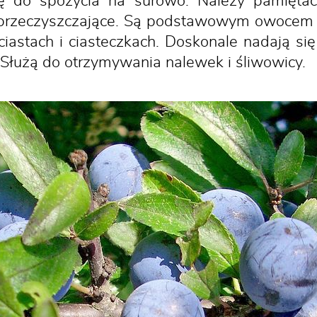
ię do spożycia na surowo. Należy pamięt
i przeczyszczające. Są podstawowym owocem
iastach i ciasteczkach. Doskonale nadają si
 Służą do otrzymywania nalewek i śliwowicy.