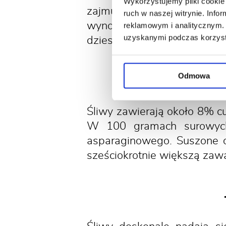
Wykorzystujemy pliki cookie 
zajmują się przede wszystk
ruch w naszej witrynie. Inf
wynoszą ponad 100 tysięcy
reklamowym i analitycznym. 
uzyskanymi podczas korzysta
dziesiątki.
Jaki
Odmowa
Śliwy zawierają około 8% c
W 100 gramach surowych
asparaginowego. Suszone o
sześciokrotnie większą za