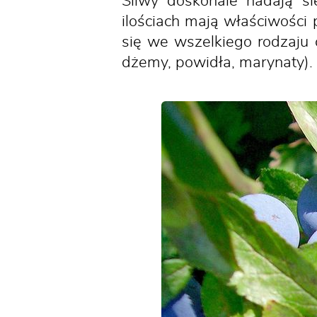
Śliwy doskonale nadają s
ilościach mają właściwośc
się we wszelkiego rodzaju c
dżemy, powidła, marynaty).