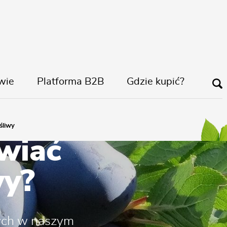
wie
Platforma B2B
Gdzie kupić?
śliwy
wiać
wy?
ych w naszym