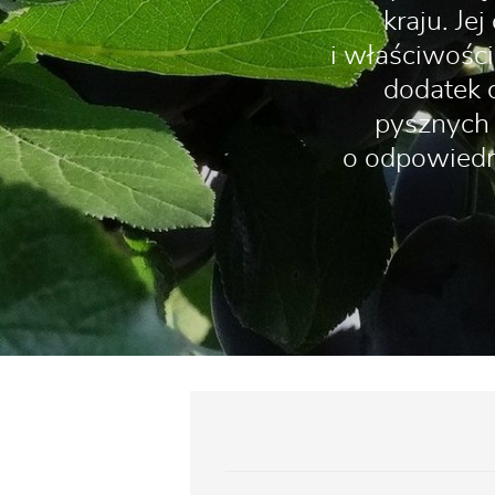
kraju. J
i właściwośc
dodatek d
pysznych 
o odpowiedn