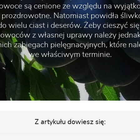
ej owoce są cenione ze względu na wyjąt
i prozdrowotne. Natomiast powidła śliw
o wielu ciast i deserów. Żeby cieszyć s
owoców z własnej uprawy należy jedna
ich zabiegach pielęgnacyjnych, które na
we właściwym terminie.
Z artykułu dowiesz się: