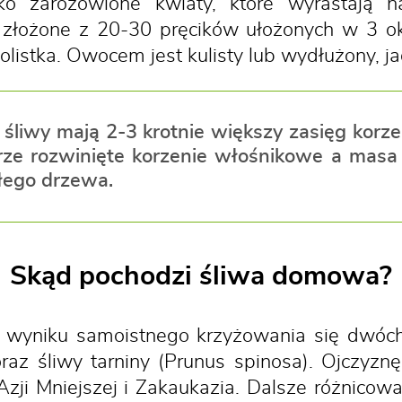
kko zaróżowione kwiaty, które wyrastają
e, złożone z 20-30 pręcików ułożonych w 3 o
istka. Owocem jest kulisty lub wydłużony, ja
 śliwy mają 2-3 krotnie większy zasięg korz
rze rozwinięte korzenie włośnikowe a masa
ego drzewa.
Skąd pochodzi śliwa domowa?
wyniku samoistnego krzyżowania się dwóch
oraz śliwy tarniny (Prunus spinosa). Ojczyz
Azji Mniejszej i Zakaukazia. Dalsze różnico