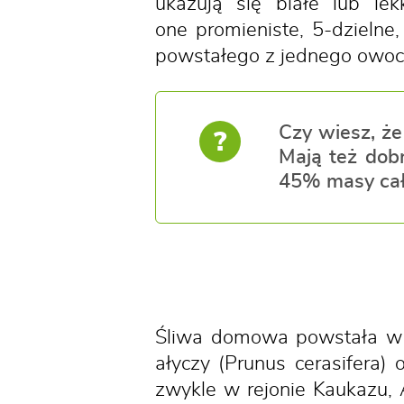
ukazują się białe lub le
one promieniste, 5-dzieln
powstałego z jednego owocol
Czy wiesz, że
?
Mają też dob
45% masy cał
Śliwa domowa powstała w 
ałyczy (Prunus cerasifera) 
zwykle w rejonie Kaukazu, 