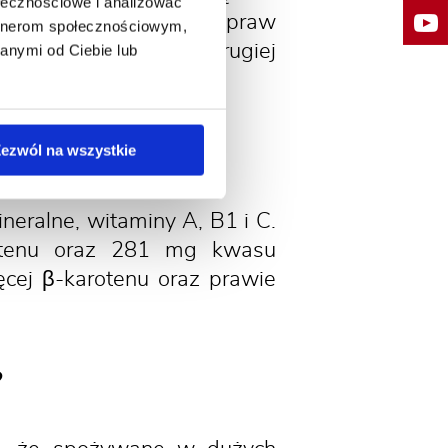
ołecznościowe i analizować
biory śliw z Polskich upraw
artnerom społecznościowym,
 miejsce w połowie drugiej
anymi od Ciebie lub
śliw?
ezwól na wszystkie
eralne, witaminy A, B1 i C.
otenu oraz 281 mg kwasu
cej β-karotenu oraz prawie
?