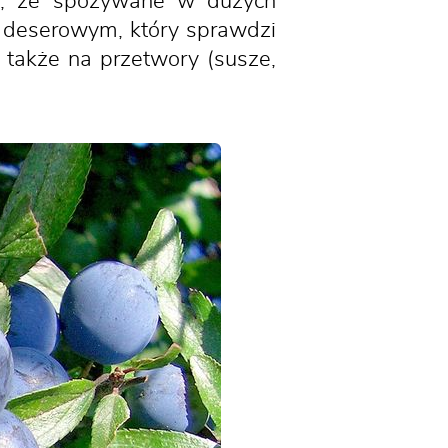
ać, że spożywane w dużych
 deserowym, który sprawdzi
ę także na przetwory (susze,