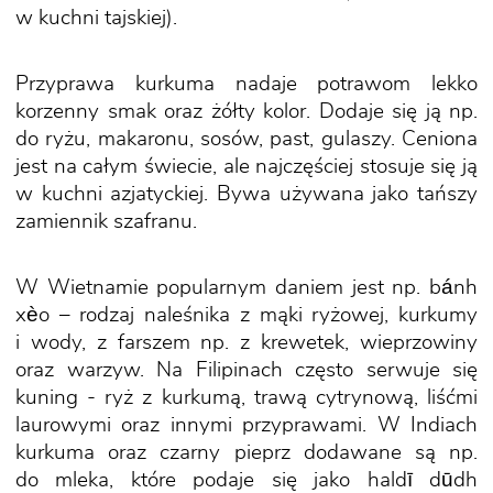
w kuchni tajskiej).
Przyprawa kurkuma nadaje potrawom lekko
korzenny smak oraz żółty kolor. Dodaje się ją np.
do ryżu, makaronu, sosów, past, gulaszy. Ceniona
jest na całym świecie, ale najczęściej stosuje się ją
w kuchni azjatyckiej. Bywa używana jako tańszy
zamiennik szafranu.
W Wietnamie popularnym daniem jest np. bánh
xèo – rodzaj naleśnika z mąki ryżowej, kurkumy
i wody, z farszem np. z krewetek, wieprzowiny
oraz warzyw. Na Filipinach często serwuje się
kuning - ryż z kurkumą, trawą cytrynową, liśćmi
laurowymi oraz innymi przyprawami. W Indiach
kurkuma oraz czarny pieprz dodawane są np.
do mleka, które podaje się jako haldī dūdh