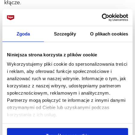
kłącze.
Kurkumę sadzi się w szerokiej donicy
(o średnicy około 30 cm), gdyż kłącza rosną
Zgoda
Szczegóły
O plikach cookies
bardziej wszerz niż w głąb.
Podłoże dla kurkumy
powinno być żyzne, przepuszczalne, o lekko
kwaśnym pH. Ta roślina nie znosi zalewania
Niniejsza strona korzysta z plików cookie
korzeni. Dlatego na dnie doniczki powinien być
Wykorzystujemy pliki cookie do spersonalizowania treści
ułożony drenaż. Wykonać go można np.
i reklam, aby oferować funkcje społecznościowe i
z
Keramzytu
, kamyków, skorup potłuczonej donicy
analizować ruch w naszej witrynie. Informacje o tym, jak
ceramicznej.
korzystasz z naszej witryny, udostępniamy partnerom
społecznościowym, reklamowym i analitycznym.
Następnie do donicy wsypuje się ziemię
Partnerzy mogą połączyć te informacje z innymi danymi
ogrodniczą, np. podłoże
Domowa Plantacja
otrzymanymi od Ciebie lub uzyskanymi podczas
Pomidory i Zioła
wymieszane w kompostem
korzystania z ich usług.
(w proporcji 1:1) oraz garścią
Perlitu
. Kłącze sadzi
się na głębokości około 5 cm. Pierwsze listki