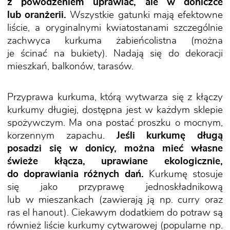
z powodzeniem uprawiać, ale w doniczce
lub oranżerii.
Wszystkie gatunki mają efektowne
liście, a oryginalnymi kwiatostanami szczególnie
zachwyca kurkuma żabieńcolistna (można
je ścinać na bukiety). Nadają się do dekoracji
mieszkań, balkonów, tarasów.
Przyprawa kurkuma, którą wytwarza się z kłączy
kurkumy długiej, dostępna jest w każdym sklepie
spożywczym. Ma ona postać proszku o mocnym,
korzennym zapachu.
Jeśli kurkumę długą
posadzi się w donicy, można mieć własne
świeże kłącza, uprawiane ekologicznie,
do doprawiania różnych dań.
Kurkumę stosuje
się jako przyprawę jednoskładnikową
lub w mieszankach (zawierają ją np. curry oraz
ras el hanout). Ciekawym dodatkiem do potraw są
również liście kurkumy cytwarowej (popularne np.