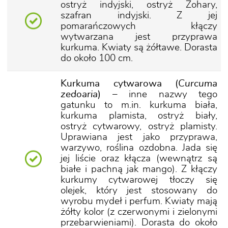
ostryż indyjski, ostryż Zohary,
szafran indyjski. Z jej
pomarańczowych kłączy
wytwarzana jest przyprawa
kurkuma. Kwiaty są żółtawe. Dorasta
do około 100 cm.
Kurkuma cytwarowa (
Curcuma
zedoaria
)
– inne nazwy tego
gatunku to m.in. kurkuma biała,
kurkuma plamista, ostryż biały,
ostryż cytwarowy, ostryż plamisty.
Uprawiana jest jako przyprawa,
warzywo, roślina ozdobna. Jada się
jej liście oraz kłącza (wewnątrz są
białe i pachną jak mango). Z kłączy
kurkumy cytwarowej tłoczy się
olejek, który jest stosowany do
wyrobu mydeł i perfum. Kwiaty mają
żółty kolor (z czerwonymi i zielonymi
przebarwieniami). Dorasta do około