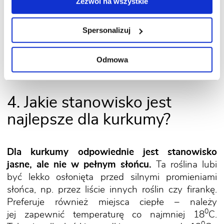
Zezwól na wszystkie
pojawiają się po miesiącu.
Spersonalizuj
Przeczytaj także:
Dodatki do podłoży – jakie
i kiedy wybrać
Odmowa
4. Jakie stanowisko jest
najlepsze dla kurkumy?
Dla kurkumy odpowiednie jest stanowisko
jasne, ale nie w pełnym słońcu.
Ta roślina lubi
być lekko osłonięta przed silnymi promieniami
słońca, np. przez liście innych roślin czy firankę.
Preferuje również miejsca ciepłe – należy
0
jej zapewnić temperaturę co najmniej 18
C.
0