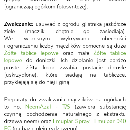
(ograniczają ogórkom fotosyntezę).
Zwalczanie:
usuwać z ogrodu glistnika jaskółcze
ziele (mączliki chętnie go zasiedlają).
We wczesnym wykrywaniu obecności
i ograniczeniu liczby mączlików pomocne są duże
Żółte tablice lepowe
oraz małe
Żółte tablice
lepowe
do doniczki. Ich działanie jest bardzo
proste: żółty kolor zwabia postacie dorosłe
(uskrzydlone), które siadają na tabliczce,
przyklejają się do niej i giną.
Preparaty do zwalczania mączlików na ogórkach
to np.
NeemAzal - T/S
(zawiera substancję
czynną pochodzenia naturalnego z ekstraktu
drzewa neem) oraz
Emuplar Spray
i
Emulpar 940
EC
(na bazie oleju rydzowego).