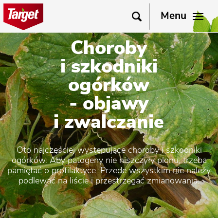
Menu
Choroby
i szkodniki
ogórków
- objawy
i zwalczanie
Oto najczęściej występujące choroby i szkodniki
ogórków. Aby patogeny nie niszczyły plonu, trzeba
pamiętać o profilaktyce. Przede wszystkim nie należy
podlewać na liście i przestrzegać zmianowania.