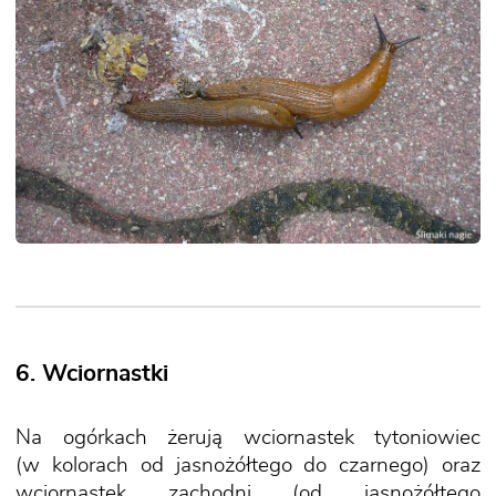
6. Wciornastki
Na ogórkach żerują wciornastek tytoniowiec
(w kolorach od jasnożółtego do czarnego) oraz
wciornastek zachodni (od jasnożółtego