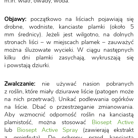
m.in. wiatr, owady, woda.
Objawy:
początkowo na liściach pojawiają się
drobne, wodniste, kanciaste plamki (około 5
mm średnicy). Jeżeli jest wilgotno, na dolnych
stronach liści – w miejscach plamek – zauważyć
można śluzowate wycieki. W ciągu następnych
kilku dni plamki zasychają, wykruszają się
i powstają dziurki.
Zwalczanie:
nie używać nasion pobranych
z roślin, które miały dziurawe liście (patogen może
na nich przetrwać). Unikać podlewania ogórków
na liście. Dbać o przestrzeganie zmianowania.
Aby wzmocnić odporność roślin na kanciastą
plamistość, można stosować
Biosept Active
lub
Biosept Active Spray
(zawierają ekstrakt
z grejpfruta). Do ochrony przed kanciastą