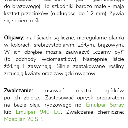
do brązowego). To szkodniki bardzo małe - mają
kształt przecinków (o długości do 1,2 mm). Żywią
się sokiem roślin.
Objawy:
na liściach są liczne, nieregularne plamki
w kolorach srebrzystobiałym, żółtym, brązowym.
W ich obrębie można zauważyć „czarny pył”
(to odchody wciornastków). Następnie liście
żółkną i zasychają. Silnie zaatakowane rośliny
zrzucają kwiaty oraz zawiązki owoców.
Zwalczanie:
usuwać resztki ogórków
po ich zbiorze. Zastosować oprysk preparatem
na bazie oleju rydzowego np.
Emulpar Spray
lub
Emulpar 940 EC
. Zwalczanie chemiczne:
Mospilan 20 SP
.