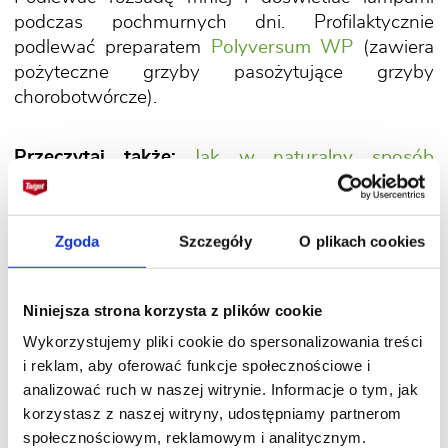
podczas pochmurnych dni. Profilaktycznie
podlewać preparatem
Polyversum WP
(zawiera
pożyteczne grzyby pasożytujące grzyby
chorobotwórcze).
Przeczytaj także:
Jak w naturalny sposób
zaprawiać nasiona
Zgoda
Szczegóły
O plikach cookies
Jakie szkodniki atakują
Niniejsza strona korzysta z plików cookie
ogórki?
Wykorzystujemy pliki cookie do spersonalizowania treści
i reklam, aby oferować funkcje społecznościowe i
analizować ruch w naszej witrynie. Informacje o tym, jak
1. Mączliki
korzystasz z naszej witryny, udostępniamy partnerom
społecznościowym, reklamowym i analitycznym.