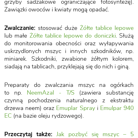
grzyby sadzakowe ograniczające fotosyntezę).
Zawiązki owoców i kwiaty mogą opadać.
Zwalczanie:
stosować duże
Żółte tablice lepowe
lub małe
Żółte tablice lepowe do doniczki
. Służą
do monitorowania obecności oraz wyłapywania
uskrzydlonych mszyc i innych szkodników, np.
miniarek. Szkodniki, zwabione żółtym kolorem,
siadają na tablicach, przyklejają się do nich i giną.
Preparaty do zwalczania mszyc na ogórkach
to np.
NeemAzal - T/S
(zawiera substancję
czynną pochodzenia naturalnego z ekstraktu
drzewa neem) oraz
Emuplar Spray
i
Emulpar 940
EC
(na bazie oleju rydzowego).
Przeczytaj także:
Jak pozbyć się mszyc – 5