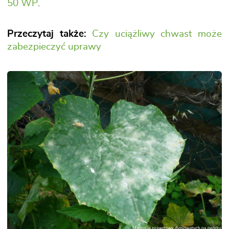
50 WP
.
Przeczytaj także:
Czy uciążliwy chwast może
zabezpieczyć uprawy