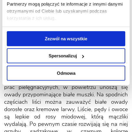
Na ogórkach mogą żerować mączlik szklarniowy
Partnerzy mogą połączyć te informacje z innymi danymi
i mączlik warzywny. To pluskwiaki. Postacie
otrzymanymi od Ciebie lub uzyskanymi podczas
dorosłe przypominają z wyglądu białe muszki
korzystania z ich usług.
(o długości około 1,5 mm). Mączliki odżywiają się
sokiem roślin. Najczęściej żerują na ogórkach
Zezwól na wszystkie
uprawianych pod osłonami i na balkonach. Jeżeli
pogoda jest słoneczna i bezdeszczowa mogą
w znacznym stopniu zniszczyć także ogórki
Spersonalizuj
gruntowe.
Odmowa
Objawy:
podczas poruszenia liści, np. w trakcie
prac pielęgnacyjnych, w powietrzu unoszą się
owady przypominające białe muszki. Na spodnich
częściach liści można zauważyć białe owady
dorosłe oraz kremowe larwy. Liście, pędy i owoce
są lepkie od rosy miodowej, którą mączliki
wydalają. Po pewnym czasie rozwijają się na niej
grzyby sadzakowe w czarnym kolorze