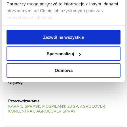
Partnerzy mogą połączyć te informacje z innymi danymi
otrzymanymi od Ciebie lub uzyskanymi podczas
korzystania z ich usług.
KARATE ZEON® 050 CS
,
MOSPILAN® 20 SP
,
AGROCOVER
KONCENTRAT
,
AGROCOVER SPRAY
Zezwól na wszystkie
Spersonalizuj
podskórnik gruszowy
Odmowa
KARATE SPRAY®
,
MOSPILAN® 20 SP
,
AGROCOVER
KONCENTRAT
,
AGROCOVER SPRAY