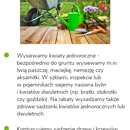
Wysiewamy kwiaty jednoroczne -
bezpośrednio do gruntu wysiewamy m.in.
lwią paszczę, maciejkę, nemezję czy
aksamitki. W szklarni, inspekcie lub
w pojemnikach siejemy nasiona bylin
i kwiatów dwuletnich (np. bratki, stokrotki
czy goździki). Na rabaty wysadzamy także
zdrowe sadzonki kwiatów jednorocznych lub
dwuletnich.
Kontynuujemy sadzenie drzew i krzewów