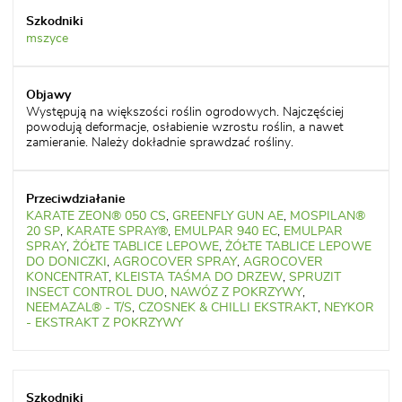
mszyce
Występują na większości roślin ogrodowych. Najczęściej
powodują deformacje, osłabienie wzrostu roślin, a nawet
zamieranie. Należy dokładnie sprawdzać rośliny.
KARATE ZEON® 050 CS
,
GREENFLY GUN AE
,
MOSPILAN®
20 SP
,
KARATE SPRAY®
,
EMULPAR 940 EC
,
EMULPAR
SPRAY
,
ŻÓŁTE TABLICE LEPOWE
,
ŻÓŁTE TABLICE LEPOWE
DO DONICZKI
,
AGROCOVER SPRAY
,
AGROCOVER
KONCENTRAT
,
KLEISTA TAŚMA DO DRZEW
,
SPRUZIT
INSECT CONTROL DUO
,
NAWÓZ Z POKRZYWY
,
NEEMAZAL® - T/S
,
CZOSNEK & CHILLI EKSTRAKT
,
NEYKOR
- EKSTRAKT Z POKRZYWY