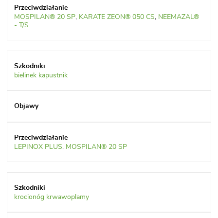
MOSPILAN® 20 SP
,
KARATE ZEON® 050 CS
,
NEEMAZAL®
- T/S
bielinek kapustnik
LEPINOX PLUS
,
MOSPILAN® 20 SP
krocionóg krwawoplamy