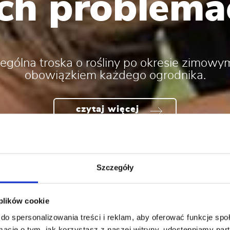
ich problem
ególna troska o rośliny po okresie zimowym
obowiązkiem każdego ogrodnika.
czytaj więcej
Szczegóły
 plików cookie
do spersonalizowania treści i reklam, aby oferować funkcje sp
ormacje o tym, jak korzystasz z naszej witryny, udostępniamy p