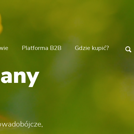
wie
Platforma B2B
Gdzie kupić?
bany
 owadobójcze,