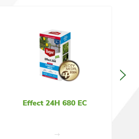
Effect 24H 680 EC
N
d