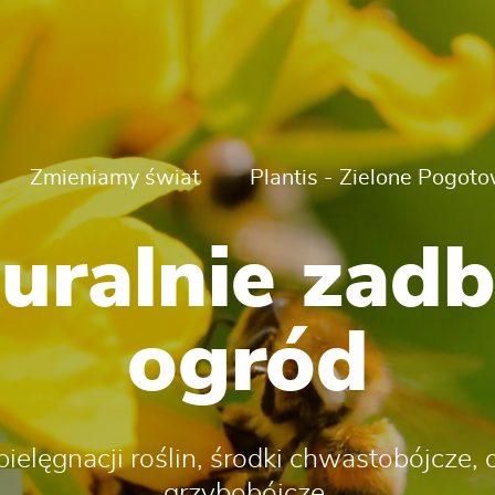
Zmieniamy świat
Plantis - Zielone Pogoto
uralnie zad
ogród
pielęgnacji roślin, środki chwastobójcze,
grzybobójcze.