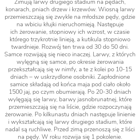
Zimują larwy drugiego stadium na pędach,
konarach, pniach drzew i krzewów. Wiosną larwy
przemieszczają się zwykle na młodsze pędy, gdzie
na wbiciu kłujki nieruchomieją. Następuje
ich żerowanie, stopniowy ich wzrost, w czasie
którego trzykrotnie linieją, a kutikula stopniowo
twardnieje. Rozwój ten trwa od 30 do 50 dni.
Samce rozwijają się nieco inaczej. Larwy, z których
wylęgną się samce, po okresie żerowania
przekształcają się w nimfy, a te z kolei po 10-15
dniach – w uskrzydlone osobniki. Zapłodnione
samice składają od końca maja pod ciało około
1500 jaj, po czym obumierają. Po 20-30 dniach
wylęgają się larwy, barwy jasnobrunatnej, które
przemieszczają się na liście, gdzie rozpoczynają
żerowanie. Po kilkunastu dniach następuje linienie
i wykształcają się larwy drugiego stadium, które
nadal są ruchliwe. Przed zimą przenoszą się z liści
na pędy. W roku rozwija się 1 pokolenie.