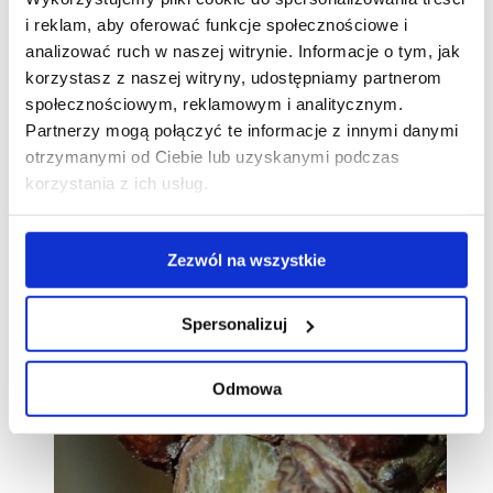
i reklam, aby oferować funkcje społecznościowe i
analizować ruch w naszej witrynie. Informacje o tym, jak
Należy zwalczać chemicznie aktywne larwy przed
korzystasz z naszej witryny, udostępniamy partnerom
pokryciem się ich miseczką. Najlepsze rezultaty
społecznościowym, reklamowym i analitycznym.
daje preparat pochodzenia naturalnego
Emulpar
Partnerzy mogą połączyć te informacje z innymi danymi
Spray
oraz
Mospilan 20 SP
lub
Spruzit Spray
.
otrzymanymi od Ciebie lub uzyskanymi podczas
korzystania z ich usług.
Galeria
Zezwól na wszystkie
Spersonalizuj
Odmowa