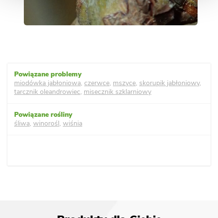
miodówka jabłoniowa
,
czerwce
,
mszyce
,
skorupik jabłoniowy
,
tarcznik oleandrowiec
,
misecznik szklarniowy
śliwa
,
winorośl
,
wiśnia