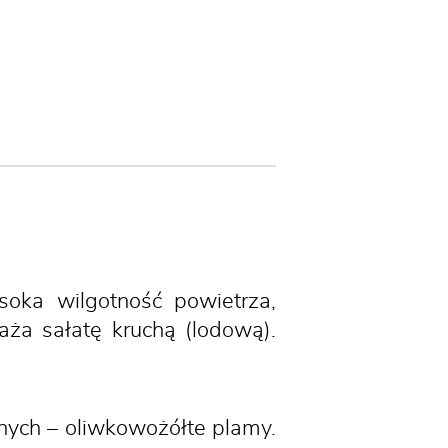
oka wilgotność powietrza,
aża sałatę kruchą (lodową).
órnych – oliwkowożółte plamy.