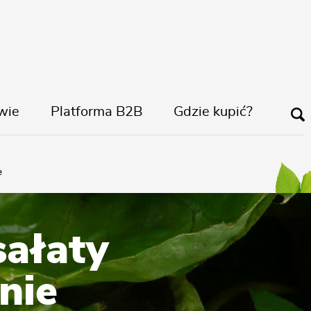
wie
Platforma B2B
Gdzie kupić?
e
sałaty
nie