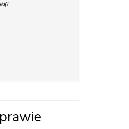
atę?
uprawie