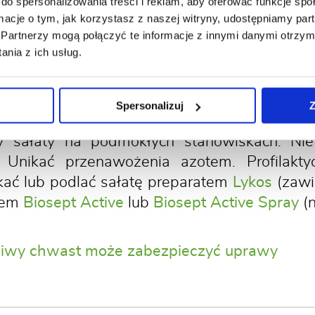
do spersonalizowania treści i reklam, aby oferować funkcje sp
 Infekcji sprzyja temperatura 5-30°C oraz 
ormacje o tym, jak korzystasz z naszej witryny, udostępniamy p
. przez szkodniki.
Partnerzy mogą połączyć te informacje z innymi danymi otrzym
nia z ich usług.
rw pojawiają się drobne, brązowe plamki z ż
iaste (ograniczają je nerwy liści) i ciemnieją.
Spersonalizuj
Z
 sałaty na podmokłych stanowiskach. Nie
Unikać przenawożenia azotem. Profilakt
ać lub podlać sałatę preparatem
Lykos
(zawi
tem
Biosept Active
lub
Biosept Active Spray
(n
żliwy chwast może zabezpieczyć uprawy