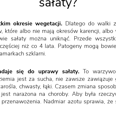
sałaty?
kim okresie wegetacji.
Dlatego do walki z
, które albo nie mają okresów karencji, albo 
ie sałaty można uniknąć. Przede wszys
 częściej niż co 4 lata. Patogeny mogą bow
kamarkach szklarni.
daje się do uprawy sałaty.
To warzywo 
ziemia jest za sucha, nie zawsze zawiązuje 
ą zarośla, chwasty, łąki. Czasem zmiana sposob
j jest narażona na choroby. Aby była rze
ej przenawożenia. Nadmiar azotu sprawia, że 