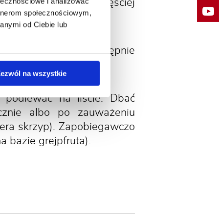
ołecznościowe i analizować
wilgoć. Bakterioza częściej
artnerom społecznościowym,
anymi od Ciebie lub
ółtymi obwódkami. Następnie
ezwól na wszystkie
 podlewać na liście. Dbać
ycznie albo po zauważeniu
era skrzyp). Zapobiegawczo
a bazie grejpfruta).