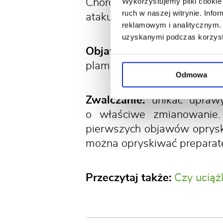
Wykorzystujemy pliki cookie 
Chorobę wywołują bakterie.
ruch w naszej witrynie. Inf
atakuje osłabione rośliny, np
reklamowym i analitycznym. 
uzyskanymi podczas korzysta
Objawy:
na liściach najpie
plamy robią się większe, kanc
Odmowa
Zwalczanie:
unikać uprawy
o właściwe zmianowanie. 
pierwszych objawów oprysk
można opryskiwać prepara
Przeczytaj także:
Czy ucią