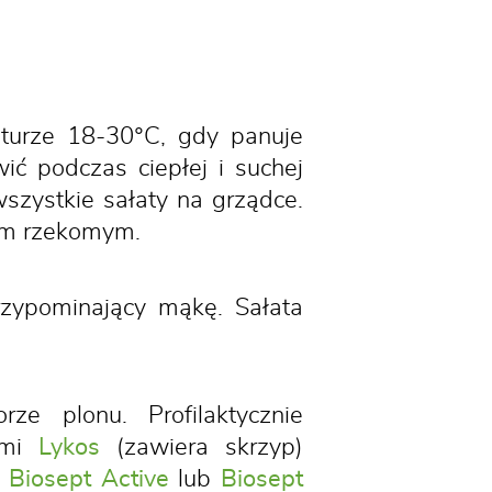
raturze 18-30°C, gdy panuje
ć podczas ciepłej i suchej
szystkie sałaty na grządce.
iem rzekomym.
przypominający mąkę. Sałata
e plonu. Profilaktycznie
ami
Lykos
(zawiera skrzyp)
ę
Biosept Active
lub
Biosept