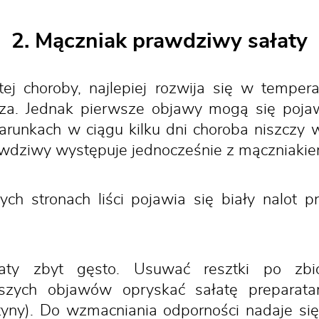
2. Mączniak prawdziwy sałaty
tej choroby, najlepiej rozwija się w tempe
za. Jednak pierwsze objawy mogą się pojawi
runkach w ciągu kilku dni choroba niszczy w
rawdziwy występuje jednocześnie z mączniak
ch stronach liści pojawia się biały nalot 
ty zbyt gęsto. Usuwać resztki po zbiorz
szych objawów opryskać sałatę preparat
tyny). Do wzmacniania odporności nadaje si