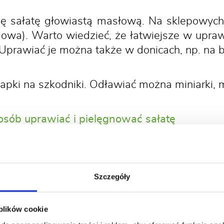
ię sałatę głowiastą masłową. Na sklepowych 
dowa). Warto wiedzieć, że łatwiejsze w uprawi
Uprawiać je można także w donicach, np. na b
apki na szkodniki. Odławiać można miniarki, m
osób uprawiać i pielęgnować sałatę
Szczegóły
1. Bakteryjne gnicie sałaty
 plików cookie