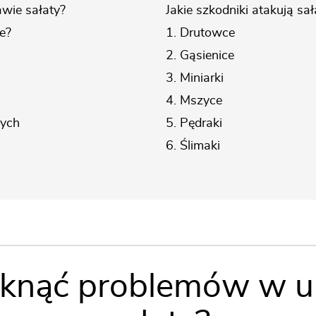
wie sałaty?
Jakie szkodniki atakują sał
e?
1. Drutowce
2. Gąsienice
3. Miniarki
4. Mszyce
wych
5. Pędraki
6. Ślimaki
iknąć problemów w 