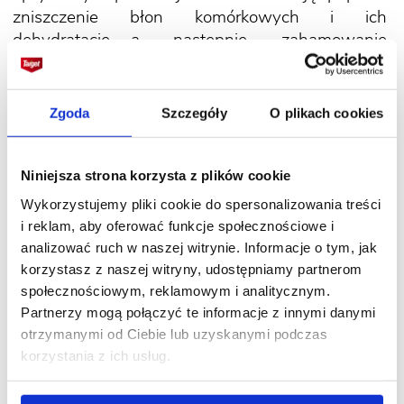
zniszczenie błon komórkowych i ich
dehydratacje, a następnie zahamowanie
wzrostu i zamieranie. Przy odpowiednim
zastosowaniu produktu,
działanie środka widać
już po upływie jednego dnia od aplikacji
.
Zgoda
Szczegóły
O plikach cookies
Niniejsza strona korzysta z plików cookie
Wykorzystujemy pliki cookie do spersonalizowania treści
i reklam, aby oferować funkcje społecznościowe i
Czy wiesz, że Effect 24H 680
analizować ruch w naszej witrynie. Informacje o tym, jak
EC to jedyny sposób na pozbycie się
korzystasz z naszej witryny, udostępniamy partnerom
chwastów bez stosowania szkodliwej
społecznościowym, reklamowym i analitycznym.
chemii. Jest to doskonała alternatywa
Partnerzy mogą połączyć te informacje z innymi danymi
dla popularnych herbicydów
otrzymanymi od Ciebie lub uzyskanymi podczas
zawierających w swoim składzie bardzo
korzystania z ich usług.
szkodliwy i rakotwórczy glifosat, np.
Roundup 360 SL.