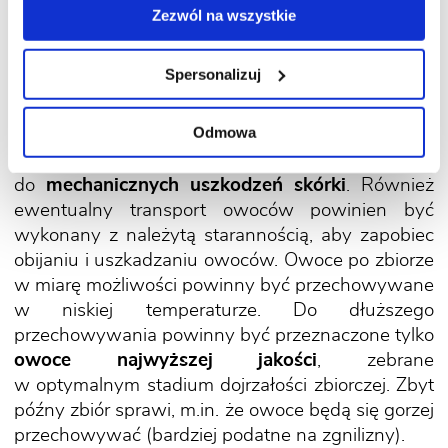
Zezwól na wszystkie
Spersonalizuj
W jaki sposób zbierać i przechowywać
owoce?
Odmowa
Podczas zbioru owoców nie można dopuścić
do
mechanicznych uszkodzeń skórki
. Również
ewentualny transport owoców powinien być
wykonany z należytą starannością, aby zapobiec
obijaniu i uszkadzaniu owoców. Owoce po zbiorze
w miarę możliwości powinny być przechowywane
w niskiej temperaturze. Do dłuższego
przechowywania powinny być przeznaczone tylko
owoce najwyższej jakości
, zebrane
w optymalnym stadium dojrzałości zbiorczej. Zbyt
późny zbiór sprawi, m.in. że owoce będą się gorzej
przechowywać (bardziej podatne na zgnilizny).