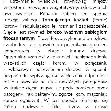
i utrzymanie właściwej równowagi między
wzrostem i rozwojem wegetatywnym drzew a ich
owocowaniem. Ponadto zabieg ten spełnia
funkcje zabiegu
formującego kształt
(formę)
korony i regulującego jej rozmiar i zagęszczenie.
Cięcie jest również
bardzo ważnym zabiegiem
fitosanitarnym
. Prawidłowo wykonane umożliwia
swobodny ruch powietrza i przenikanie promieni
słonecznych w obrębie korony drzewa.
Optymalne warunki wilgotności i nasłonecznienia
wszystkich części korony, w połączeniu
z właściwym odżywieniem drzewa, w sposób
bezpośredni wpływają na zwiększenie odporności
roślin i owoców na atak niektórych patogenów.
W trakcie cięcia usuwa się pędy porażone przez
patogeny (rak bakteryjny, zgorzel kory, mączniak,
zaraza ogniowa). W ten sposób eliminuje się
źródła możliwych infekcji drzew w czasie