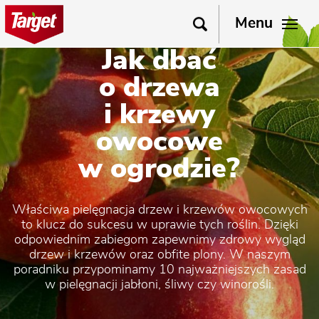
Menu
Jak dbać
o drzewa
i krzewy
owocowe
w ogrodzie?
Właściwa pielęgnacja drzew i krzewów owocowych
to klucz do sukcesu w uprawie tych roślin. Dzięki
odpowiednim zabiegom zapewnimy zdrowy wygląd
drzew i krzewów oraz obfite plony. W naszym
poradniku przypominamy 10 najważniejszych zasad
w pielęgnacji jabłoni, śliwy czy winorośli.