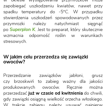
w okresie występowania przymrozków może
zapobiegać uszkodzeniu kwiatów, nawet przy
spadku temperatury do -5°C. W przypadku
stwierdzenia uszkodzeń spowodowanych przez
przymrozki należy natychmiast sięgnąć
po
Superplon K
. Jest to preparat, który skutecznie
wzmacnia odporność roślin w warunkach
stresowych.
W jakim celu przerzedza się zawiązki
owoców?
Przerzedzanie zawiązków jabłoni, grusz
czy brzoskwiń to zabieg ważny dla jakości
produkowanych owoców. Ręcznie można
przerzedzać
już w czasie od kwitnienia
do chwili,
gdy zawiązki osiągną wielkość orzecha włoskiego.
W trakcie zabiegu należy usuwać najpierw