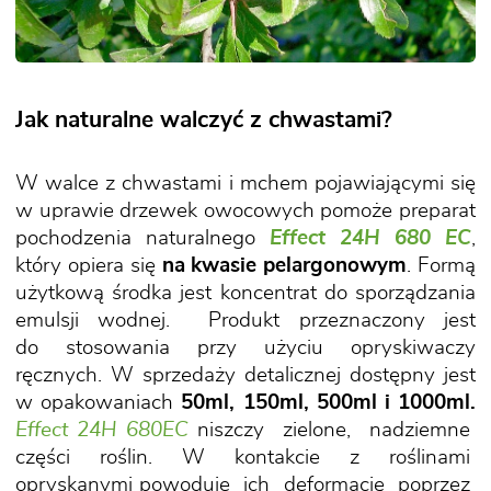
Jak naturalne walczyć z chwastami?
W walce z chwastami i mchem pojawiającymi się
w uprawie drzewek owocowych pomoże preparat
pochodzenia naturalnego
Effect 24H 680 EC
,
który opiera się
na kwasie pelargonowym
. Formą
użytkową środka jest koncentrat do sporządzania
emulsji wodnej. Produkt przeznaczony jest
do stosowania przy użyciu opryskiwaczy
ręcznych. W sprzedaży detalicznej dostępny jest
w opakowaniach
50ml, 150ml, 500ml i 1000ml.
Effect 24H 680EC
niszczy zielone, nadziemne
części roślin. W kontakcie z roślinami
opryskanymi powoduje ich deformację poprzez