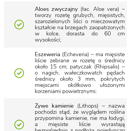
Aloes zwyczajny
(łac. Aloe vera) –
tworzy rozetę grubych, mięsistych,
szarozielonych liści o mieczowatym
kształcie na brzegach zaopatrzonych
w kolce, dorasta do 60 cm
wysokości;
Eszeweria
(Echeveria) – ma mięsiste
liście zebrane w rozetę o średnicy
około 15 cm; patyczak (Rhipsalis) –
o nagich, wałeczkowatch pędach
średnicy około 3 mm, pokrytych
miejscami okółkowo ułożonymi
korzeniami powietrznymi;
Żywe kamienie
(Lithops) – nazwa
pochodzi stąd, że wyglądem roślina
przypomina kamienie, nie ma łodygi,
a mięsiste liście wyrastają
bezpośrednio z podłoża pojedynczo