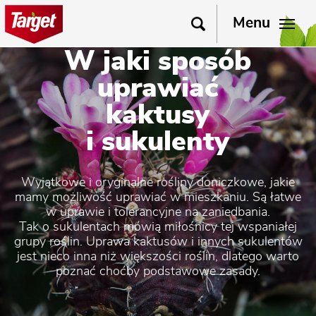
Menu
W jaki sposób
uprawiać
kaktusy
i sukulenty
Wyjątkowe i oryginalne rośliny doniczkowe, jakie
mamy możliwość uprawiać w mieszkaniu. Są łatwe
w uprawie i tolerancyjne na zaniedbania.
Tak o sukulentach mówią miłośnicy tej wspaniałej
grupy roślin. Uprawa kaktusów i innych sukulentów
jest nieco inna niż większości roślin, dlatego warto
poznać choćby podstawowe zasady.