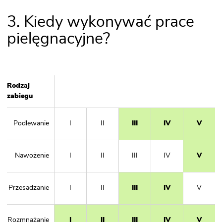
3. Kiedy wykonywać prace
pielęgnacyjne?
Rodzaj
zabiegu
Podlewanie
I
II
III
IV
V
Nawożenie
I
II
III
IV
V
Przesadzanie
I
II
III
IV
V
Rozmnażanie
I
II
III
IV
V