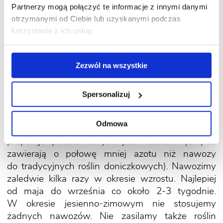
września do kwietnia. Nadmiar wody powoduje
Partnerzy mogą połączyć te informacje z innymi danymi
gnicie korzeni i zamieranie całych roślin.
otrzymanymi od Ciebie lub uzyskanymi podczas
korzystania z ich usług.
Czy kaktusy wymagają nawożenia?
Zezwól na wszystkie
Ponieważ kaktusy i sukulenty występują
na glebach ubogich i są roślinami wolno
Spersonalizuj
rosnącymi, intensywne nawożenie nie jest
potrzebne. Istnieją specjalne nawozy do kaktusów
Odmowa
i innych sukulentów, które zawierają właściwe
proporcje podstawowych pierwiastków (zwykle
zawierają o połowę mniej azotu niż nawozy
do tradycyjnych roślin doniczkowych). Nawozimy
zaledwie kilka razy w okresie wzrostu. Najlepiej
od maja do września co około 2-3 tygodnie.
W okresie jesienno-zimowym nie stosujemy
żadnych nawozów. Nie zasilamy także roślin