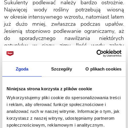
Sukulenty podlewać należy bardzo ostrożnie.
Najwięcej wody rośliny potrzebują wiosną
w okresie intensywnego wzrostu, natomiast latem
już dużo mniej, zwłaszcza podczas upałów.
Jesienią stopniowo podlewanie ograniczamy, aż
do sporadycznego nawilżania niektórych
gatunków w ciągu zimy. Ilość wody zależy
od wielkości doniczki, pogody i czasu, jaki upłynął
od ostatniego podlewania. Zasadą jest, że ziemia
nie może być stale mokra, a jeśli je od czasu
Zgoda
Szczegóły
O plikach cookies
do czasu przesuszymy, będą nam tylko
wdzięczne. Jeżeli nie będzie nas dłuższy czas
w domu i po powrocie zauważymy, że pędy nieco
Niniejsza strona korzysta z plików cookie
się pomarszczyły, nie ma powodu do zmartwienia,
Wykorzystujemy pliki cookie do spersonalizowania treści
ponieważ po dostarczeniu wody, odzyskają
i reklam, aby oferować funkcje społecznościowe i
one dawny wygląd. Najczęściej popełnianym
analizować ruch w naszej witrynie. Informacje o tym, jak
błędem jest zbyt obfite podlewanie. Na przykład
korzystasz z naszej witryny, udostępniamy partnerom
kaktusów nie podlewamy w ogóle od końca
społecznościowym, reklamowym i analitycznym.