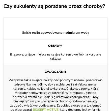
Czy sukulenty są porażane przez choroby?
Gnicie roślin spowodowane nadmiarem wody
Brązowe, gnijące miejsca na szyjce korzeniowej lub na korpusie
kaktusa.
Wszystkie takie miejsca należy odciąć ostrym nożem i pozostawić
zdrową tkankę rośliny, aby zaschła. Jeśli zainfekowane są
korzenie, kaktus najlepiej wykorzystać jako sadzonkę, która
mogłaby ponownie się zakorzenić. W przypadku silnego
porażenia często nie udaje się uratować chorego okazu. Aby
zmniejszyć ryzyko wystąpienia chorób grzybowych należy
zadbać o właściwe podlewanie. Zapobiegawczo warto sięgnąć
po biopreparat
BIOSEPT ACTIVE
, który dostępny jest w formie