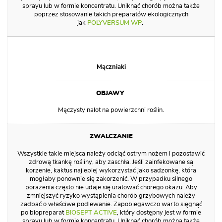
sprayu lub w formie koncentratu. Uniknąć chorób można także
poprzez stosowanie takich preparatów ekologicznych
jak
POLYVERSUM WP
.
Mączniaki
Mączysty nalot na powierzchni roślin.
Wszystkie takie miejsca należy odciąć ostrym nożem i pozostawić
zdrową tkankę rośliny, aby zaschła. Jeśli zainfekowane są
korzenie, kaktus najlepiej wykorzystać jako sadzonkę, która
mogłaby ponownie się zakorzenić. W przypadku silnego
porażenia często nie udaje się uratować chorego okazu. Aby
zmniejszyć ryzyko wystąpienia chorób grzybowych należy
zadbać o właściwe podlewanie. Zapobiegawczo warto sięgnąć
po biopreparat
BIOSEPT ACTIVE
, który dostępny jest w formie
sprayu lub w formie koncentratu. Uniknąć chorób można także