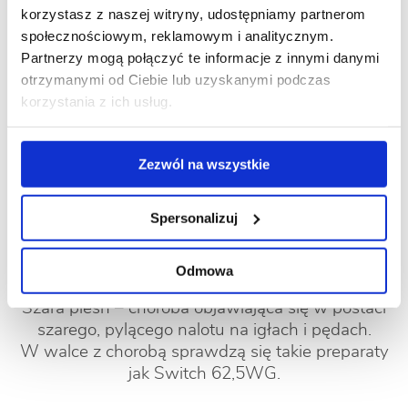
korzystasz z naszej witryny, udostępniamy partnerom
Fytoftoroza – choroba grzybowa spowodowana
społecznościowym, reklamowym i analitycznym.
przez grzyby glebowe z rodzaju Phytophthora.
Partnerzy mogą połączyć te informacje z innymi danymi
Infekuje system korzeniowy prowadząc do jego
otrzymanymi od Ciebie lub uzyskanymi podczas
gnicia. Objawia się brązowieniem
korzystania z ich usług.
i przebarwieniami igieł, a z czasem więdnięciem
całej rośliny. Zwalczanie preparatem Proplant
722SL.
Zezwól na wszystkie
Zamieranie pędów – choroba prowadząca
Spersonalizuj
do żółknięcia, brązowienia i opadania igieł.
W walce z chorobą sprawdzą się takie preparaty
jak Switch 62,5WG.
Odmowa
Szara pleśń – choroba objawiająca się w postaci
szarego, pylącego nalotu na igłach i pędach.
W walce z chorobą sprawdzą się takie preparaty
jak Switch 62,5WG.