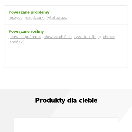
mszyce
,
przędziorki
,
fytoftoroza
jałowiec pośredni
,
jałowiec chiński
,
żywotnik (tuja)
,
chmiel
japoński
Produkty dla ciebie