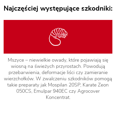
Najczęściej występujące szkodniki:
Mszyce – niewielkie owady, które pojawiają się
wiosną na świeżych przyrostach. Powodują
przebarwienia, deformacje liści czy zamieranie
wierzchołków. W zwalczeniu szkodników pomogą
takie preparaty jak Mospilan 20SP, Karate Zeon
050CS, Emulpar 940EC czy Agrocover
Koncentrat.