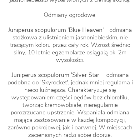
jasnoniebiesko wybarwionych z cienką skórką.
Odmiany ogrodowe:
Juniperus scopulorum 'Blue Heaven'
- odmiana
stożkowa z ulistnieniem jasnoniebieskim, nie
tracącym koloru przez cały rok. Wzrost średnio
silny, 10 letnie egzemplarze osiągają ok. 2m
wysokości.
Juniperus scopulorum 'Silver Star'
- odmiana
podobna do 'Skyrocket', jednak mniej regularna i
nieco luźniejsza. Charakteryzuje się
występowaniem części pędów bez chlorofilu,
tworząc kremowobiałe, nieregularnie
porozrzucane upstrzenie. Wspaniała odmiana
mająca zastosowanie w każdej kompozycji,
zarówno pokrojowej, jak i barwnej. W miejscach
zacienionych radzi sobie dobrze.