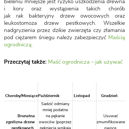
bieleniu mniejsze jest ryzyko uszkodzenia drewna
i kory oraz wystąpienia takich chorób
jak rak bakteryjny drzew owocowych oraz
leukostomoza drzew pestkowych. Wszelkie
nadgryzienia przez dzikie zwierzęta czy złamania
pod ciężarem śniegu należy zabezpieczyć
Maścią
ogrodniczą
.
Przeczytaj także:
Maść ogrodnicza – jak używać
Choroby/Miesiące
Październik
Listopad
Grudzień
Sadzić odmiany
mniej podatne
Brunatna
na pękanie
Usuwać
zgnilizna drzew
owoców (poprzez
zmumifikowane
pestkowych
pęknięcia wnikają
owoce.