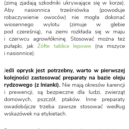
(zimą zjadają szkodniki ukrywające się w korze).
Aby nasionnica trześniówka (powoduje
robaczywienie owoców) nie mogła dokonać
wiosennego wylotu (zimuje w glebie
pod czereśnią), na ziemi rozkłada się w maju
i czerwcu agrowłókninę. Stosować można też
pułapki, jak
Żółte tablice lepowe
(na mszyce
i nasionnice).
J
eśli oprysk jest potrzebny, warto w pierwszej
kolejności zastosować preparaty na bazie oleju
rydzowego (z lnianki).
Nie mają okresów karencji
i prewencji, są bezpieczne dla ludzi, zwierząt
domowych, pszczół, ptaków. Inne preparaty
owadobójcze trzeba zawsze stosować według
wskazówek na etykietach.