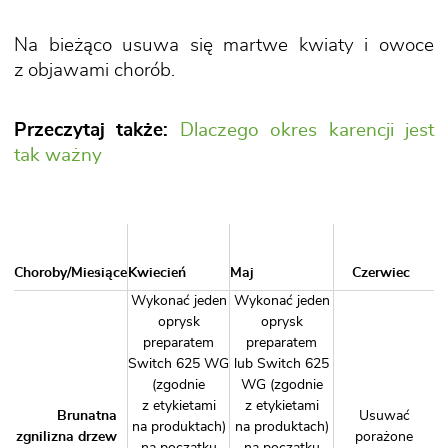
Na bieżąco usuwa się martwe kwiaty i owoce
z objawami chorób.
Przeczytaj także:
Dlaczego okres karencji jest
tak ważny
Choroby/Miesiące
Kwiecień
Maj
Czerwiec
Wykonać jeden
Wykonać jeden
oprysk
oprysk
preparatem
preparatem
Switch 625 WG
lub
Switch 625
(zgodnie
WG
(zgodnie
z etykietami
z etykietami
Brunatna
Usuwać
na produktach)
na produktach)
zgnilizna drzew
porażone