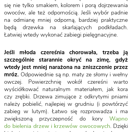
się nie tylko smakiem, kolorem i porą dojrzewania
owoców, ale też odpornością. Jeśli wybór padnie
na odmianę mniej odporną, bardziej praktyczne
będą drzewka na skarlających podkładach.
Łatwiej wtedy wykonać zabiegi pielęgnacyjne.
Jeśli młoda czereśnia chorowała, trzeba ją
szczególnie starannie okryć na zimę, gdyż
wtedy jest mniej narażona na zniszczenie przez
mróz.
Odpowiednie są np. maty ze słomy i wełny
owczej. Powierzchnię wokół czereśni warto
wyściółkować naturalnym materiałem, jak kora
czy zrębki. Drzewa zimujące z odkrytymi pniami
należy pobielić, najlepiej w grudniu (i powtórzyć
zabieg w lutym). Łatwo się rozprowadza i ma
zwiększoną przyczepność do kory
Wapno
do bielenia drzew i krzewów owocowych
. Dzięki