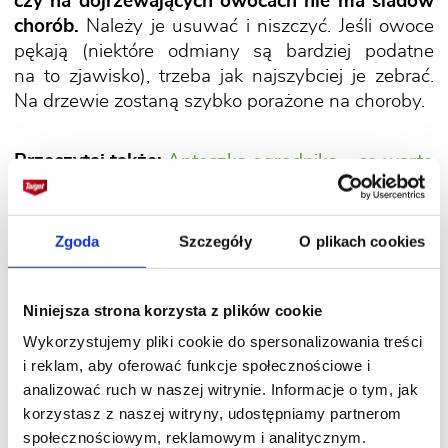
czy na dojrzewających owocach nie ma śladów
chorób.
Należy je usuwać i niszczyć. Jeśli owoce
pękają (niektóre odmiany są bardziej podatne
na to zjawisko), trzeba jak najszybciej je zebrać.
Na drzewie zostaną szybko porażone na choroby.
Przeczytaj także:
Apteczka ogrodnika – co warto
w niej mieć
Zgoda
Szczegóły
O plikach cookies
Choroby/Miesiące
Lipiec
Sierpień
Wrzesień
Niniejsza strona korzysta z plików cookie
Brunatna
Usuwać
Wykorzystujemy pliki cookie do spersonalizowania treści
zgnilizna drzew
i reklam, aby oferować funkcje społecznościowe i
porażone owoce.
pestkowych
analizować ruch w naszej witrynie. Informacje o tym, jak
Ciąć czereśnie
Ciąć czereśnie
korzystasz z naszej witryny, udostępniamy partnerom
w czasie
w czasie
społecznościowym, reklamowym i analitycznym.
owocowania
owocowania