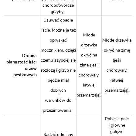
chorobotwórcze
grzyby).
Usuwać opadłe
liście. Można je też
Młode
opryskać
Młode drzewka
drzewka
mocznikiem, dzięki
okryć na zimę
okryć na
Drobna
czemu szybciej się
(jeśli
plamistość liści
zimę (jeśli
drzew
rozłożą i grzyb nie
chorowały,
pestkowych
chorowały,
będzie miał
łatwiej
łatwiej
dobrych
przemarzają).
przemarzają).
warunków do
przezimowania.
Pobielić pnie
i główne
gałęzie
Sadzić odmiany