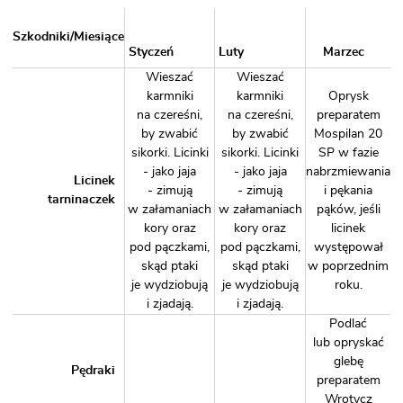
Szkodniki/Miesiące
Styczeń
Luty
Marzec
Wieszać
Wieszać
karmniki
karmniki
Oprysk
na czereśni,
na czereśni,
preparatem
by zwabić
by zwabić
Mospilan 20
sikorki. Licinki
sikorki. Licinki
SP
w fazie
- jako jaja
- jako jaja
nabrzmiewania
Licinek
- zimują
- zimują
i pękania
tarninaczek
w załamaniach
w załamaniach
pąków, jeśli
kory oraz
kory oraz
licinek
pod pączkami,
pod pączkami,
występował
skąd ptaki
skąd ptaki
w poprzednim
je wydziobują
je wydziobują
roku.
i zjadają.
i zjadają.
Podlać
lub opryskać
glebę
Pędraki
preparatem
Wrotycz