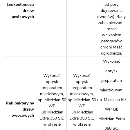
Leukostomoza
od pory
drzew
dojrzewania
pestkowych
owoców). Rany
zabezpieczać –
przed
wnikaniem
patogenów
chroni
Maść
ogrodnicza
.
Wykonać
oprysk
Wykonać
Wykonać
preparatem
oprysk
oprysk
preparatem
preparatem
miedziowym,
miedziowym,
miedziowym,
np.
Miedzian 50
np.
Miedzian 50
np.
Miedzian 50
Rak bakteryjny
WP
WP
drzew
WP
lub
lub
Miedzian
lub
Miedzian
owocowych
Extra 350 SC
,
Extra 350 SC
,
Miedzian Extra
w okresie
w okresie
350 SC
,