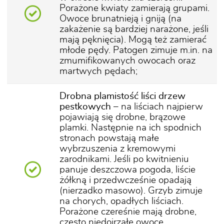
Porażone kwiaty zamierają grupami.
Owoce brunatnieją i gniją (na
zakażenie są bardziej narażone, jeśli
mają pęknięcia). Mogą też zamierać
młode pędy. Patogen zimuje m.in. na
zmumifikowanych owocach oraz
martwych pędach;
Drobna plamistość liści drzew
pestkowych
– na liściach najpierw
pojawiają się drobne, brązowe
plamki. Następnie na ich spodnich
stronach powstają małe
wybrzuszenia z kremowymi
zarodnikami. Jeśli po kwitnieniu
panuje deszczowa pogoda, liście
żółkną i przedwcześnie opadają
(nierzadko masowo). Grzyb zimuje
na chorych, opadłych liściach.
Porażone czereśnie mają drobne,
często niedojrzałe owoce,