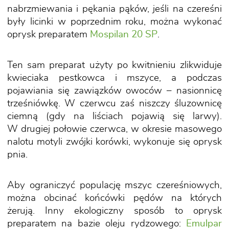
nabrzmiewania i pękania pąków, jeśli na czereśni
były licinki w poprzednim roku, można wykonać
oprysk preparatem
Mospilan 20 SP
.
Ten sam preparat użyty po kwitnieniu zlikwiduje
kwieciaka pestkowca i mszyce, a podczas
pojawiania się zawiązków owoców – nasionnicę
trześniówkę. W czerwcu zaś niszczy śluzownicę
ciemną (gdy na liściach pojawią się larwy).
W drugiej połowie czerwca, w okresie masowego
nalotu motyli zwójki korówki, wykonuje się oprysk
pnia.
Aby ograniczyć populację mszyc czereśniowych,
można obcinać końcówki pędów na których
żerują. Inny ekologiczny sposób to oprysk
preparatem na bazie oleju rydzowego:
Emulpar