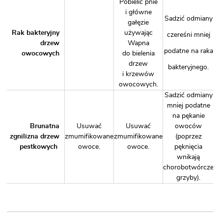
Pobielić pnie
i główne
Sadzić odmiany
gałęzie
Rak bakteryjny
używając
czereśni mniej
drzew
Wapna
podatne na raka
owocowych
do bielenia
drzew
bakteryjnego.
i krzewów
owocowych
.
Sadzić odmiany
mniej podatne
na pękanie
Brunatna
Usuwać
Usuwać
owoców
zgnilizna drzew
zmumifikowane
zmumifikowane
(poprzez
pestkowych
owoce.
owoce.
pęknięcia
wnikają
chorobotwórcze
grzyby).