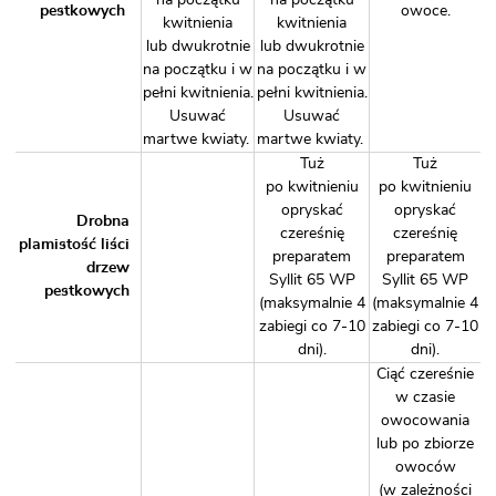
na początku
na początku
pestkowych
owoce.
kwitnienia
kwitnienia
lub dwukrotnie
lub dwukrotnie
na początku i w
na początku i w
pełni kwitnienia.
pełni kwitnienia.
Usuwać
Usuwać
martwe kwiaty.
martwe kwiaty.
Tuż
Tuż
po kwitnieniu
po kwitnieniu
opryskać
opryskać
Drobna
czereśnię
czereśnię
plamistość liści
preparatem
preparatem
drzew
Syllit 65 WP
Syllit 65 WP
pestkowych
(maksymalnie 4
(maksymalnie 4
zabiegi co 7-10
zabiegi co 7-10
dni).
dni).
Ciąć czereśnie
w czasie
owocowania
lub po zbiorze
owoców
(w zależności