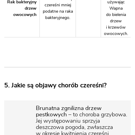
Rak bakteryjny
używając
czereśni mniej
drzew
Wapna
podatne na raka
owocowych
do bielenia
bakteryjnego.
drzew
i krzewów
owocowych.
5. Jakie są objawy chorób czereśni?
Brunatna zgnilizna drzew
pestkowych
– to choroba grzybowa.
Jej występowaniu sprzyja
deszczowa pogoda, zwłaszcza
w okresie kwitnienia czereśni.