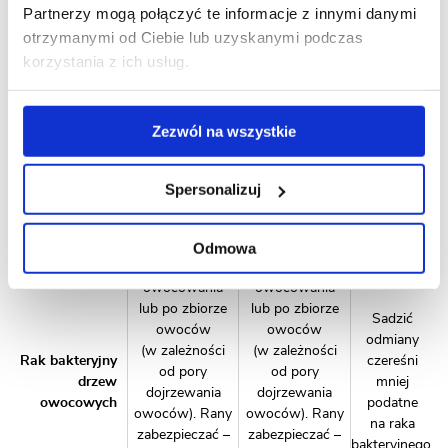
Partnerzy mogą połączyć te informacje z innymi danymi
lub po zbiorze
lub po zbiorze
owoców
owoców
otrzymanymi od Ciebie lub uzyskanymi podczas
(w zależności
(w zależności
korzystania z ich usług.
Leukostomoza
od pory
od pory
drzew
dojrzewania
dojrzewania
pestkowych
owoców). Rany
owoców). Rany
Zezwól na wszystkie
zabezpieczać –
zabezpieczać –
przed wnikaniem
przed wnikaniem
patogenów
patogenów
Spersonalizuj
chroni
Maść
chroni
Maść
ogrodnicza
.
ogrodnicza
.
Ciąć czereśnie
Ciąć czereśnie
Odmowa
w czasie
w czasie
owocowania
owocowania
lub po zbiorze
lub po zbiorze
Sadzić
owoców
owoców
odmiany
(w zależności
(w zależności
Rak bakteryjny
czereśni
od pory
od pory
drzew
mniej
dojrzewania
dojrzewania
owocowych
podatne
owoców). Rany
owoców). Rany
na raka
zabezpieczać –
zabezpieczać –
bakteryjnego.