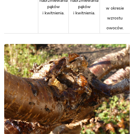
nabrzmiewania
nabrzmiewania
pąków
pąków
w okresie
i kwitnienia.
i kwitnienia.
wzrostu
owoców.