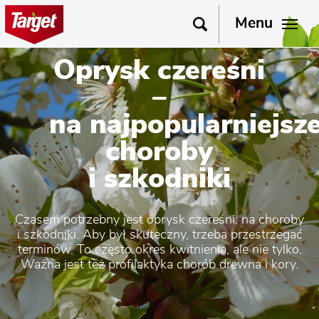
Menu
Oprysk czereśni
–
na najpopularniejsz
choroby
i szkodniki
Czasem potrzebny jest oprysk czereśni: na choroby
i szkodniki. Aby był skuteczny, trzeba przestrzegać
terminów. To często okres kwitnienia, ale nie tylko.
Ważna jest też profilaktyka chorób drewna i kory.