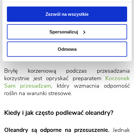
dobrej jakości podłoża do kwiatów balkonowych.
To mogą być np.
Ziemia kwiatowo-balkonowa
Zezwól na wszystkie
do roślin kwitnących
lub
Ziemia Kwiatowo-
Balkonowa Bio+Humus
Spersonalizuj
Młode oleandry przesadza się co roku, zaś starsze
Odmowa
– co 2-3 lata.
Bryłę korzeniową podczas przesadzania
korzystnie jest opryskać preparatem
Korzonek
Sam przesadzam
, który wzmacnia odporność
roślin na warunki stresowe.
Kiedy i jak często podlewać oleandry?
Oleandry są odporne na przesuszenie.
Jednak