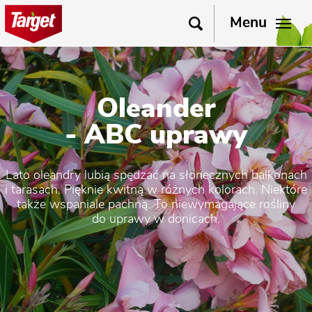
Menu
Oleander
- ABC uprawy
Lato oleandry lubią spędzać na słonecznych balkonach
i tarasach. Pięknie kwitną w różnych kolorach. Niektóre
także wspaniale pachną. To niewymagające rośliny
do uprawy w donicach.