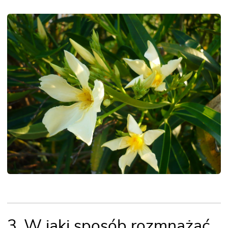
3 .W jaki sposób rozmnażać