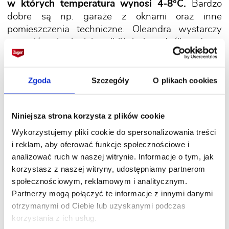
w których temperatura wynosi 4-8°C.
Bardzo
dobre są np. garaże z oknami oraz inne
pomieszczenia techniczne. Oleandra wystarczy
ustawić w kącie, jak najbliżej okna. Jeśli w domu
jest nieogrzewany pokój, to także świetne miejsce
do zimowania oleandra.
Zgoda
Szczegóły
O plikach cookies
Oleandry znoszą mróz tylko do minus 5-10°C
(w zależności od odmiany). Jedna z najbardziej
Niniejsza strona korzysta z plików cookie
mrozoodpornych odmian to Italia.
Wykorzystujemy pliki cookie do spersonalizowania treści
i reklam, aby oferować funkcje społecznościowe i
W jakiej ziemi sadzić oleandry?
analizować ruch w naszej witrynie. Informacje o tym, jak
korzystasz z naszej witryny, udostępniamy partnerom
społecznościowym, reklamowym i analitycznym.
Oleandry są mało wymagające co do ziemi.
Partnerzy mogą połączyć te informacje z innymi danymi
Ze względu na to, że rosną szybko, a starsze
otrzymanymi od Ciebie lub uzyskanymi podczas
egzemplarze trudno przesadzać (ze względu
korzystania z ich usług.
na znaczne rozmiary) najlepiej używać gotowego,