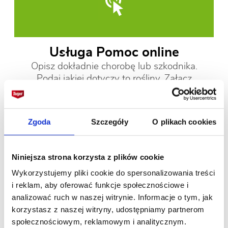
Usługa Pomoc online
Opisz dokładnie chorobę lub szkodnika.
Podaj jakiej dotyczy to rośliny. Załącz
zdjęcie i wyślij e-mail - używając
formularza dostępnego poniżej do naszego
eksperta Target! Odpowiedź na zadane
Zgoda
Szczegóły
O plikach cookies
pytanie pojawi się w ciągu 48 godzin (nie
dotyczy soboty, niedzieli) na naszej stronie
Pogotowia dla roślin! Polecamy także nasz
Niniejsza strona korzysta z plików cookie
poradnik dostępny on-line: "Najczęściej
Wykorzystujemy pliki cookie do spersonalizowania treści
występujące choroby i szkodniki
i reklam, aby oferować funkcje społecznościowe i
w ogrodzie - poznaj skuteczne sposoby
analizować ruch w naszej witrynie. Informacje o tym, jak
na ich zwalczanie".
korzystasz z naszej witryny, udostępniamy partnerom
społecznościowym, reklamowym i analitycznym.