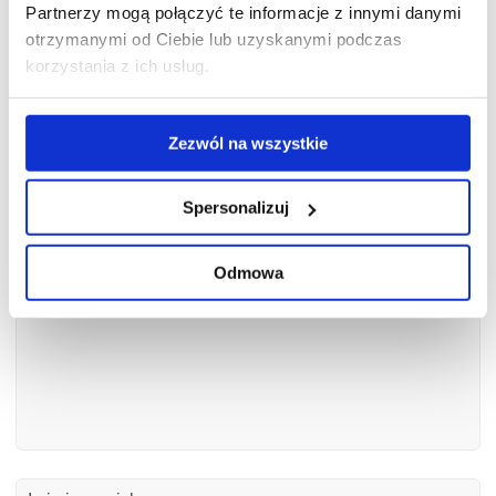
Partnerzy mogą połączyć te informacje z innymi danymi
otrzymanymi od Ciebie lub uzyskanymi podczas
Zadaj pytanie ekspertowi
korzystania z ich usług.
Zezwól na wszystkie
Spersonalizuj
Odmowa