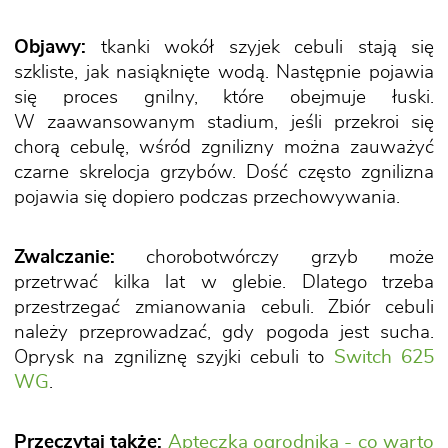
Objawy:
tkanki wokół szyjek cebuli stają się
szkliste, jak nasiąknięte wodą. Następnie pojawia
się proces gnilny, które obejmuje łuski.
W zaawansowanym stadium, jeśli przekroi się
chorą cebulę, wśród zgnilizny można zauważyć
czarne skrelocja grzybów. Dość często zgnilizna
pojawia się dopiero podczas przechowywania.
Zwalczanie:
chorobotwórczy grzyb może
przetrwać kilka lat w glebie. Dlatego trzeba
przestrzegać zmianowania cebuli. Zbiór cebuli
należy przeprowadzać, gdy pogoda jest sucha.
Oprysk na zgniliznę szyjki cebuli to
Switch 625
WG
.
Przeczytaj także:
Apteczka ogrodnika - co warto