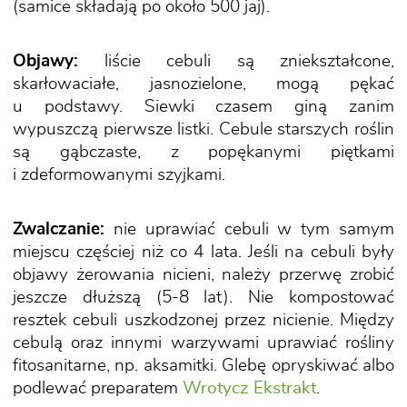
(samice składają po około 500 jaj).
Objawy:
liście cebuli są zniekształcone,
skarłowaciałe, jasnozielone, mogą pękać
u podstawy. Siewki czasem giną zanim
wypuszczą pierwsze listki. Cebule starszych roślin
są gąbczaste, z popękanymi piętkami
i zdeformowanymi szyjkami.
Zwalczanie:
nie uprawiać cebuli w tym samym
miejscu częściej niż co 4 lata. Jeśli na cebuli były
objawy żerowania nicieni, należy przerwę zrobić
jeszcze dłuższą (5-8 lat). Nie kompostować
resztek cebuli uszkodzonej przez nicienie. Między
cebulą oraz innymi warzywami uprawiać rośliny
fitosanitarne, np. aksamitki. Glebę opryskiwać albo
podlewać preparatem
Wrotycz Ekstrakt
.