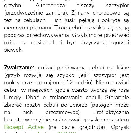
grzybni. Alternarioza niszczy szczypior
(przedwcześnie zamiera). Zmiany chorobowe są
też na cebulach – ich łuski pękają i pokryte są
ciemnymi plamami. Takie cebule szybko się psują
podczas przechowywania. Grzyb może przetrwać
m.in. na nasionach i być przyczyną zgorzeli
siewek.
Zwalczanie:
unikać podlewania cebuli na liście
(grzyb rozwija się szybko, jeśli szczypior jest
mokry przez co najmniej 12 godzin). Nie uprawiać
cebuli w miejscach, gdzie często tworzą się rosa
i mgły. Dbać o zmianowanie cebuli. Starannie
zbierać resztki cebuli po zbiorze (patogen może
na nich przezimować). Profilaktycznie
lub interwencyjnie zastosować oprysk preparatem
Biosept Active
(na bazie grejpfruta). Oprysk