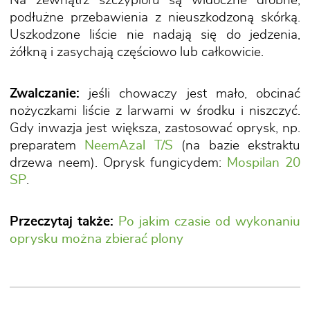
Na zewnątrz szczypioru są widoczne drobne,
podłużne przebawienia z nieuszkodzoną skórką.
Uszkodzone liście nie nadają się do jedzenia,
żółkną i zasychają częściowo lub całkowicie.
Zwalczanie:
jeśli chowaczy jest mało, obcinać
nożyczkami liście z larwami w środku i niszczyć.
Gdy inwazja jest większa, zastosować oprysk, np.
preparatem
NeemAzal T/S
(na bazie ekstraktu
drzewa neem). Oprysk fungicydem:
Mospilan 20
SP
.
Przeczytaj także:
Po jakim czasie od wykonaniu
oprysku można zbierać plony