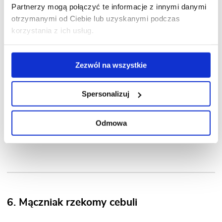
wszystkie siewki cebuli. Jej rozwój hamuje
Partnerzy mogą połączyć te informacje z innymi danymi
temperatura gleby powyżej 23°C. Jednak
otrzymanymi od Ciebie lub uzyskanymi podczas
osłabione cebule są wtedy mniejsze.
korzystania z ich usług.
Zwalczanie:
koniecznie stosować zmianowanie
Zezwól na wszystkie
cebuli. Nie przyśpieszać kiełkowania nasion
(ryzyko infekcji jest wtedy większe). Spróbować
Spersonalizuj
uprawiać cebulę z dymki, czyli małych cebulek.
Odmowa
Przeczytaj także:
Rodzaje gleby a wymagania
roślin
6. Mączniak rzekomy cebuli