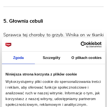
5. Głownia cebuli
Sprawca tej choroby to grzyb. Wnika on w tkanki
cebuli przez korzonki, gdy siewki mają po kilka dni.
Następnie grzybnia wnika w listki. Infekcji sprzyja
temperatura 18–20°C oraz nadmierna wilgotność
Zgoda
Szczegóły
O plikach cookies
gleby.
Objawy:
na listkach siewek pojawiają się ciemne,
Niniejsza strona korzysta z plików cookie
wydłużone zgrubienia. Następnie – zarówno
Wykorzystujemy pliki cookie do spersonalizowania treści
na szczypiorze, jak i łuskach cebul - zauważyć
i reklam, aby oferować funkcje społecznościowe i
można szare, pękające smugi, z których
analizować ruch w naszej witrynie. Informacje o tym, jak
wydobywają się brunatnoczarne zarodniki.
korzystasz z naszej witryny, udostępniamy partnerom
Choroba często niszczy wszystkie lub prawie
społecznościowym, reklamowym i analitycznym.