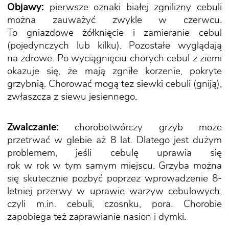
Objawy:
pierwsze oznaki białej zgnilizny cebuli
można zauważyć zwykle w czerwcu.
To gniazdowe żółknięcie i zamieranie cebul
(pojedynczych lub kilku). Pozostałe wyglądają
na zdrowe. Po wyciągnięciu chorych cebul z ziemi
okazuje się, że mają zgniłe korzenie, pokryte
grzybnią. Chorować mogą tez siewki cebuli (gniją),
zwłaszcza z siewu jesiennego.
Zwalczanie:
chorobotwórczy grzyb może
przetrwać w glebie aż 8 lat. Dlatego jest dużym
problemem, jeśli cebulę uprawia się
rok w rok w tym samym miejscu. Grzyba można
się skutecznie pozbyć poprzez wprowadzenie 8-
letniej przerwy w uprawie warzyw cebulowych,
czyli m.in. cebuli, czosnku, pora. Chorobie
zapobiega też zaprawianie nasion i dymki.