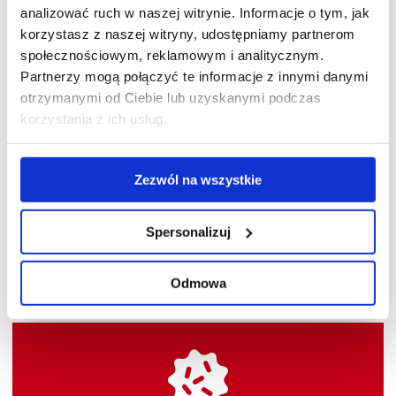
analizować ruch w naszej witrynie. Informacje o tym, jak
korzystasz z naszej witryny, udostępniamy partnerom
społecznościowym, reklamowym i analitycznym.
Partnerzy mogą połączyć te informacje z innymi danymi
otrzymanymi od Ciebie lub uzyskanymi podczas
korzystania z ich usług.
W trakcie wegetacji do nawożenia doskonale nada się
nawóz
ZADBANE IGLAKI do iglaków i tui
. Naturalna krzemionka zawarta
Zezwól na wszystkie
w bazalcie wzmacnia ściany komórkowe roślin i tym samym
uodparnia rośliny na działanie szkodników czy chorób.
Spersonalizuj
Najczęściej występujące choroby:
Odmowa