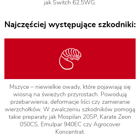
jak Switch 62,5WG.
Najczęściej występujące szkodniki:
Mszyce – niewielkie owady, które pojawiają się
wiosną na świeżych przyrostach. Powodują
przebarwienia, deformacje liści czy zamieranie
wierzchołków. W zwalczeniu szkodników pomogą
takie preparaty jak Mospilan 20SP, Karate Zeon
050CS, Emulpar 940EC czy Agrocover
Koncentrat.