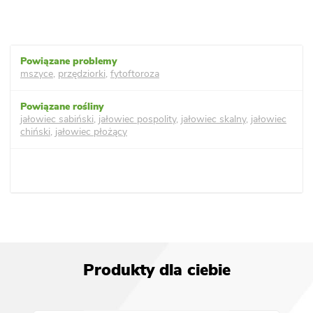
mszyce
,
przędziorki
,
fytoftoroza
jałowiec sabiński
,
jałowiec pospolity
,
jałowiec skalny
,
jałowiec
chiński
,
jałowiec płożący
Produkty dla ciebie