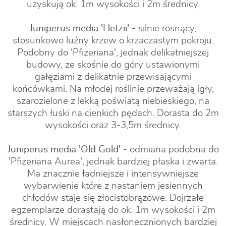
uzyskują ok. 1m wysokości i 2m średnicy.
Juniperus media 'Hetzii'
- silnie rosnący,
stosunkowo luźny krzew o krzaczastym pokroju.
Podobny do 'Pfizeriana', jednak delikatniejszej
budowy, ze skośnie do góry ustawionymi
gałęziami z delikatnie przewisającymi
końcówkami. Na młodej roślinie przeważają igły,
szarozielone z lekką poświatą niebieskiego, na
starszych łuski na cienkich pędach. Dorasta do 2m
wysokości oraz 3-3,5m średnicy.
Juniperus media 'Old Gold'
- odmiana podobna do
'Pfizeriana Aurea', jednak bardziej płaska i zwarta.
Ma znacznie ładniejsze i intensywniejsze
wybarwienie które z nastaniem jesiennych
chłodów staje się złocistobrązowe. Dojrzałe
egzemplarze dorastają do ok. 1m wysokości i 2m
średnicy. W miejscach nasłonecznionych bardziej