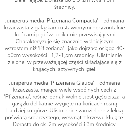
zieleniejące. Dorasta do 1,5-2m wys. i 3m
średnicy.
Juniperus media 'Pfizeriana Compacta'
- odmiana
krzaczasta z gałązkami ustawionymi horyzontalnie
i końcami pędów delikatnie przewisającymi.
Charakteryzuje się znacznie wolniejszym
wzrostem niż 'Pfizeriana' i jako dojrzała osiąga 40-
50cm wysokości i 1,2-1,5m średnicy. Ulistnienie
zielone, w przeważającej części składające się z
kłujących, sztywnych igieł.
Juniperus media 'Pfizeriana Glauca'
- odmiana
krzaczasta, mająca wiele wspólnych cech z
'Pfizeriana', rośnie jednak wolniej, jest gęściejsza, a
gałązki delikatnie wygięte na końcach rosną
bardziej ku górze. Ulistnienie szarozielone z lekką
poświatą srebrzystego, wewnątrz krzewu kłujące.
Dorasta do ok. 2m wysokości i 3m średnicy.