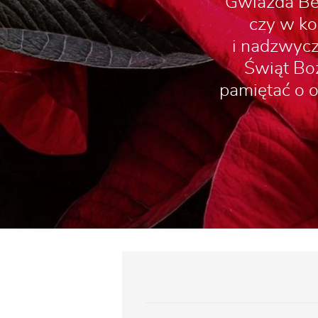
Gwiazda Bet
czy w ko
i nadzwycza
Świąt Boż
pamiętać o o