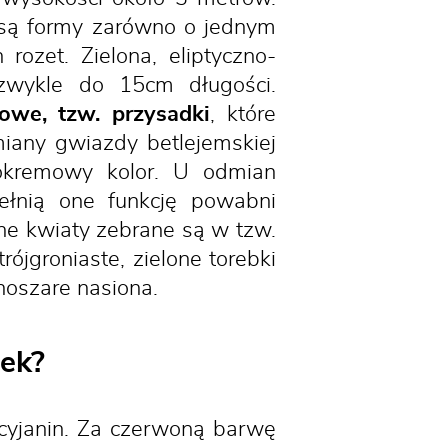
są formy zarówno o jednym
ozet. Zielona, eliptyczno-
 zwykle do 15cm długości.
owe, tzw. przysadki
, które
iany gwiazdy betlejemskiej
tokremowy kolor. U odmian
ełnią one funkcję powabni
rne kwiaty zebrane są w tzw.
ójgroniaste, zielone torebki
snoszare nasiona.
ek?
cyjanin. Za czerwoną barwę