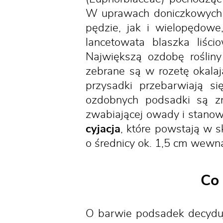
W uprawach doniczkowych 
pędzie, jak i wielopędowe
lancetowata blaszka liśc
Największą ozdobę roślin
zebrane są w rozetę okala
przysadki przebarwiają s
ozdobnych podsadki są zn
zwabiającej owady i stanowi
cyjacja
, które powstają w s
o średnicy ok. 1,5 cm wewnąt
Co
O barwie podsadek decyd