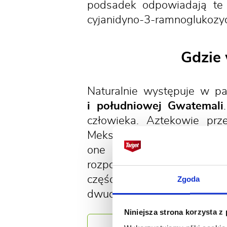
podsadek odpowiadają te s
cyjanidyno-3-ramnoglukozyd
Gdzie 
Naturalnie występuje w p
i południowej Gwatemali
człowieka. Aztekowie prze
Meksyk. Zwiększona gęstość
one pozostałością ogrod
rozpowszechnione w wielu m
części meksykańskiego st
Zgoda
dwudziestych XIX wieku, sta
Niniejsza strona korzysta z