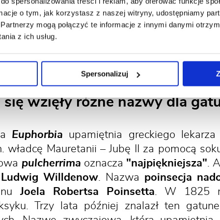
do spersonalizowania treści i reklam, aby oferować funkcje sp
że w obszarze międzyzwrotnikowym poinse
ormacje o tym, jak korzystasz z naszej witryny, udostępniamy p
ako roślina ozdobna w gruncie. Natomiast w
Partnerzy mogą połączyć te informacje z innymi danymi otrzym
a Wyspach Kanaryjskich i w Indiach rośliny 
nia z ich usług.
dzo inwazyjny.
Spersonalizuj
Z
 się wzięły różne nazwy dla gat
wa
Euphorbia
upamiętnia greckiego lekarz
in. władcę Mauretanii – Jubę II za pomocą sok
kowa
pulcherrima
oznacza
"najpiękniejsza"
. 
 Ludwig Willdenow
. Nazwa
poinsecja nad
tanu
Joela Robertsa Poinsetta
. W 1825 r
u. Trzy lata później znalazł ten gatunek