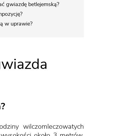
ać gwiazdę betlejemską?
mpozycję?
ją w uprawie?
gwiazda
a?
dziny wilczomleczowatych
 wysokości około 3 metrów.