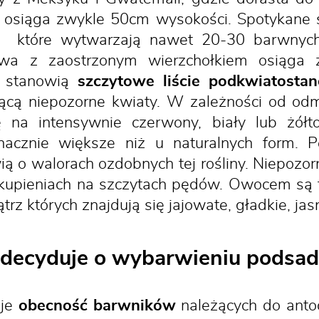
osiąga zwykle 50cm wysokości. Spotykane 
, które wytwarzają nawet 20-30 barwnych r
iowa z zaostrzonym wierzchołkiem osiąga
y stanowią
szczytowe liście podkwiatostan
jącą niepozorne kwiaty. W zależności od odm
ię na intensywnie czerwony, biały lub żół
acznie większe niż u naturalnych form. P
ą o walorach ozdobnych tej rośliny. Niepozo
kupieniach na szczytach pędów. Owocem są tr
rz których znajdują się jajowate, gładkie, ja
 decyduje o wybarwieniu podsad
uje
obecność barwników
należących do anto