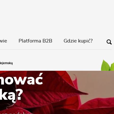
wie
Platforma B2B
Gdzie kupić?
lejemską
gnować
ką?