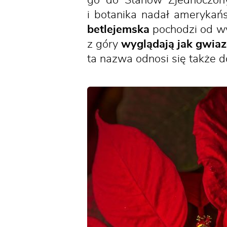
go do Stanów Zjednoczony
i botanika nadał amerykań
betlejemska
pochodzi od wy
z góry
wyglądają jak gwia
ta nazwa odnosi się także do