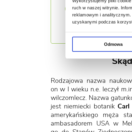
Wykorzystujemy pliki cookie 
Czy wiesz, 
?
ruch w naszej witrynie. Inf
powszechnie j
reklamowym i analitycznym. 
Afryki oraz n
uzyskanymi podczas korzysta
w sposób bar
Odmowa
Skąd
Rodzajowa nazwa nauko
on w I wieku n.e. leczył m.
wilczomlecz. Nazwa gatun
jest niemiecki botanik
Carl
amerykańskiego męża s
ambasadorem USA w Meksyk