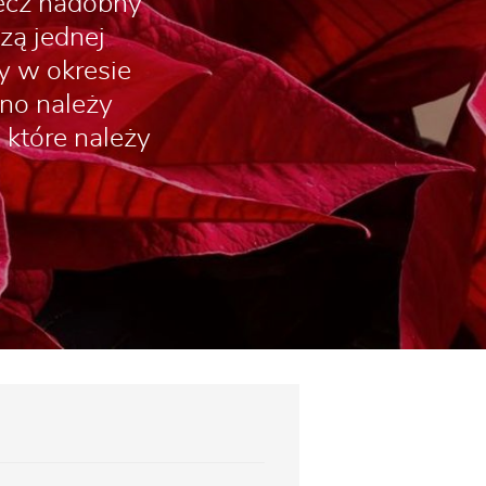
lecz nadobny
zą jednej
ny w okresie
kno należy
 które należy