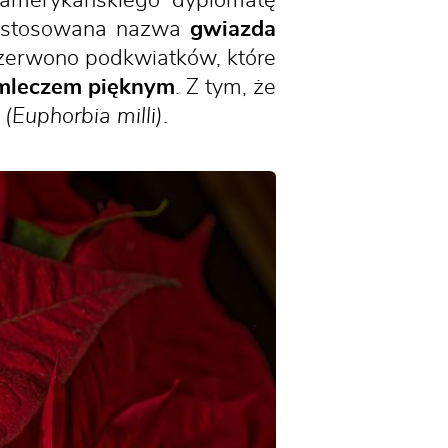
 amerykańskiego dyplomatę
to stosowana nazwa
gwiazda
zerwono podkwiatków, które
mleczem pięknym
. Z tym, że
j
(Euphorbia milli)
.