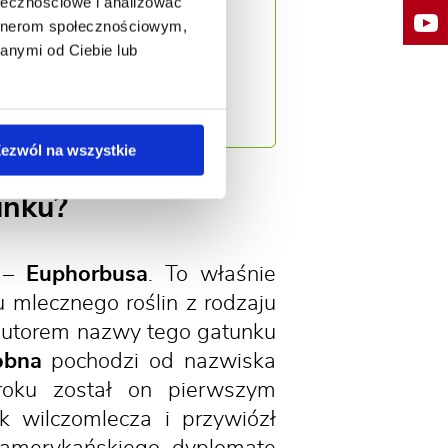
ołecznościowe i analizować
cja uprawiana jest
artnerom społecznościowym,
 niektórych rejonach
anymi od Ciebie lub
rozprzestrzeniają się
ezwól na wszystkie
unku?
a –
Euphorbusa
. To właśnie
u mlecznego roślin z rodzaju
Autorem nazwy tego gatunku
obna
pochodzi od nazwiska
oku został on pierwszym
 wilczomlecza i przywiózł