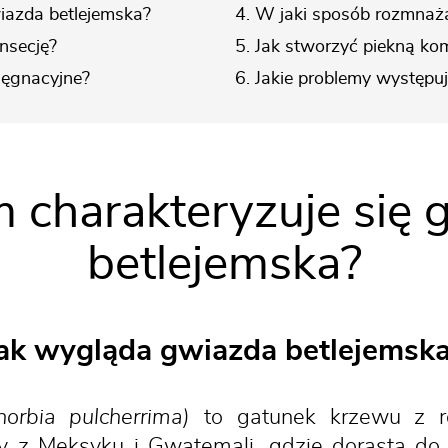
iazda betlejemska?
4. W jaki sposób rozmnaż
nsecję?
5. Jak stworzyć piekną ko
lęgnacyjne?
6. Jakie problemy występu
m charakteryzuje się 
betlejemska?
ak wygląda gwiazda betlejemsk
horbia pulcherrima)
to gatunek krzewu z ro
y z Meksyku i Gwatemali, gdzie dorasta do