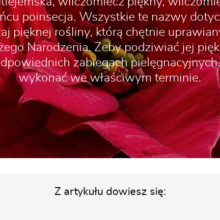
lejemska, wilczomlecz piękny, wilczom
ńcu poinsecja. Wszystkie te nazwy dotyc
j pięknej rośliny, którą chętnie uprawia
ego Narodzenia. Żeby podziwiać jej pię
dpowiednich zabiegach pielęgnacyjnych,
wykonać we właściwym terminie.
Z artykułu dowiesz się: