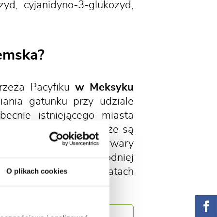
yd, cyjanidyno-3-glukozyd,
jemska?
rzeża Pacyfiku
w Meksyku
iania gatunku przy udziale
becnie istniejącego miasta
ności świadczy o tym, że są
e wykazały, że kultywary
ch w północnej i zachodniej
ów Zjednoczonych w latach
O plikach cookies