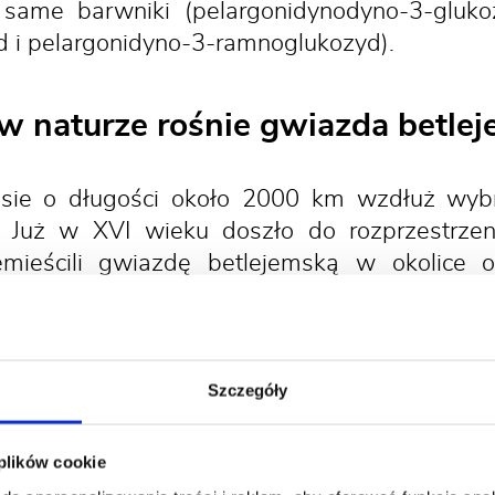
ame barwniki (pelargonidynodyno-3-glukoz
 i pelargonidyno-3-ramnoglukozyd).
w naturze rośnie gwiazda betle
asie o długości około 2000 km wzdłuż wyb
. Już w XVI wieku doszło do rozprzestrzen
mieścili gwiazdę betlejemską w okolice o
 występowania roślin w pobliżu skupisk lud
nictwa sprzed wieków. Badania genetyczn
iejscach świata pochodzą od roślin rosnący
anu Guerrero. Po przewiezieniu do Stan
Szczegóły
ł się popularną rośliną ozdobną.
 plików cookie