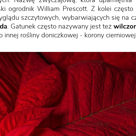
ch. Nazwę zwyczajową, która upamiętnia
ski ogrodnik William Prescott. Z kolei częs
glądu szczytowych, wybarwiających się na c
zda
. Gatunek często nazywany jest też
wilczo
 innej rośliny doniczkowej - korony cierniowe