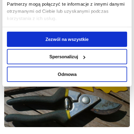
Partnerzy mogą połączyć te informacje z innymi danymi
Przeczytaj także:
Żółte tablice lepowe –
otrzymanymi od Ciebie lub uzyskanymi podczas
jak używać w domu i ogrodzie
korzystania z ich usług.
Zezwól na wszystkie
Spersonalizuj
Odmowa