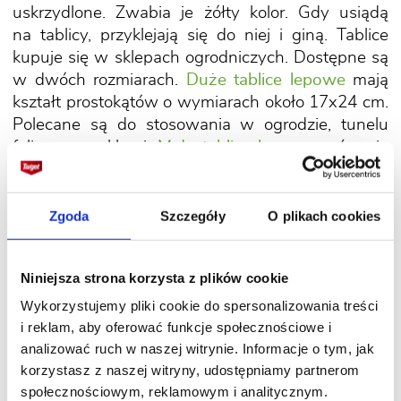
uskrzydlone. Zwabia je żółty kolor. Gdy usiądą
na tablicy, przyklejają się do niej i giną. Tablice
kupuje się w sklepach ogrodniczych. Dostępne są
w dwóch rozmiarach.
Duże tablice lepowe
mają
kształt prostokątów o wymiarach około 17x24 cm.
Polecane są do stosowania w ogrodzie, tunelu
foliowym, szklarni.
Małe tablice lepowe
zaś mają
kształt motyli – nadają się do mieszkań oraz
na tarasy i balkony.
Zgoda
Szczegóły
O plikach cookies
Żółte tablice lepowe nie tylko ograniczają
liczebność mszyc.
Pozwalają także monitorować
Niniejsza strona korzysta z plików cookie
ich obecność oraz innych szkodników latających,
Wykorzystujemy pliki cookie do spersonalizowania treści
które także wabi żółty kolor, np. mączlików,
i reklam, aby oferować funkcje społecznościowe i
miniarek i ziemiórek. Po zauważeniu szkodników
analizować ruch w naszej witrynie. Informacje o tym, jak
przyklejonych do tablicy można zastosować
korzystasz z naszej witryny, udostępniamy partnerom
również inne sposoby ich zwalczania, np. opryski.
społecznościowym, reklamowym i analitycznym.