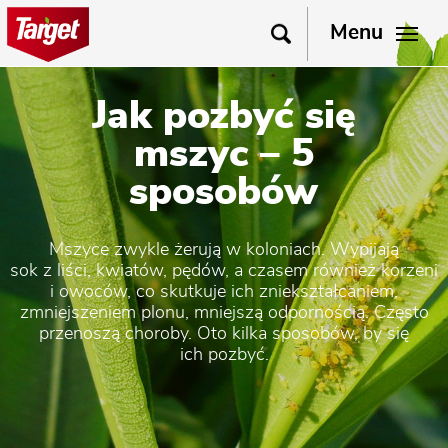
Menu
Jak pozbyć się
mszyc – 5
sposobów
Mszyce zwykle żerują w koloniach. Wypijają
sok z liści, kwiatów, pędów, a czasem również korzeni
i owoców, co skutkuje ich zniekształcaniem,
zmniejszeniem plonu, mniejszą odpornością. Często
przenoszą choroby. Oto kilka sposobów, by się
ich pozbyć.