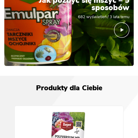
Jak pozbyć się mszyc – 5
sposobów
682
wyświetleń /
3 lata temu
Produkty dla Ciebie