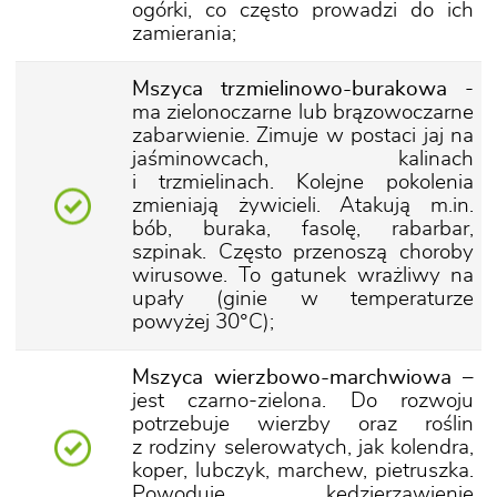
ogórki, co często prowadzi do ich
zamierania;
Mszyca trzmielinowo-burakowa
-
ma zielonoczarne lub brązowoczarne
zabarwienie. Zimuje w postaci jaj na
jaśminowcach, kalinach
i trzmielinach. Kolejne pokolenia
zmieniają żywicieli. Atakują m.in.
bób, buraka, fasolę, rabarbar,
szpinak. Często przenoszą choroby
wirusowe. To gatunek wrażliwy na
upały (ginie w temperaturze
powyżej 30°C);
Mszyca wierzbowo-marchwiowa
–
jest czarno-zielona. Do rozwoju
potrzebuje wierzby oraz roślin
z rodziny selerowatych, jak kolendra,
koper, lubczyk, marchew, pietruszka.
Powoduje kędzierzawienie