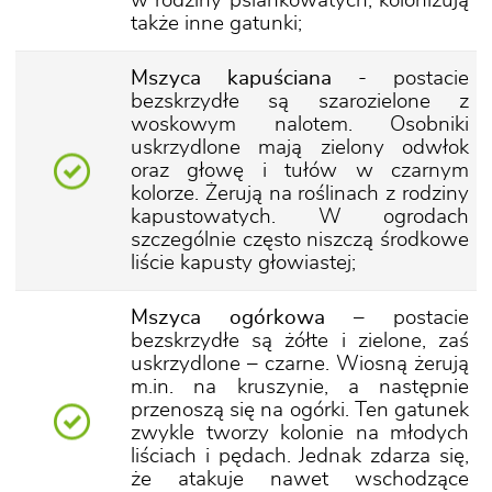
w rodziny psiankowatych, kolonizują
także inne gatunki;
Mszyca kapuściana
- postacie
bezskrzydłe są szarozielone z
woskowym nalotem. Osobniki
uskrzydlone mają zielony odwłok
oraz głowę i tułów w czarnym
kolorze. Żerują na roślinach z rodziny
kapustowatych. W ogrodach
szczególnie często niszczą środkowe
liście kapusty głowiastej;
Mszyca ogórkowa
– postacie
bezskrzydłe są żółte i zielone, zaś
uskrzydlone – czarne. Wiosną żerują
m.in. na kruszynie, a następnie
przenoszą się na ogórki. Ten gatunek
zwykle tworzy kolonie na młodych
liściach i pędach. Jednak zdarza się,
że atakuje nawet wschodzące