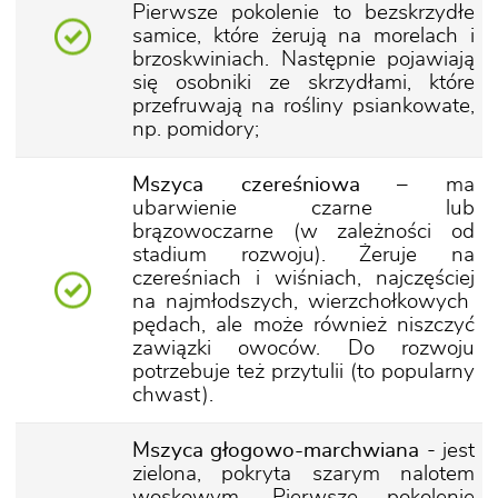
Pierwsze pokolenie to bezskrzydłe
samice, które żerują na morelach i
brzoskwiniach. Następnie pojawiają
się osobniki ze skrzydłami, które
przefruwają na rośliny psiankowate,
np. pomidory;
Mszyca czereśniowa
– ma
ubarwienie czarne lub
brązowoczarne (w zależności od
stadium rozwoju). Żeruje na
czereśniach i wiśniach, najczęściej
na najmłodszych, wierzchołkowych
pędach, ale może również niszczyć
zawiązki owoców. Do rozwoju
potrzebuje też przytulii (to popularny
chwast).
Mszyca głogowo-marchwiana
- jest
zielona, pokryta szarym nalotem
woskowym. Pierwsze pokolenie