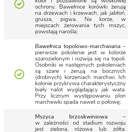
kolor i pozbawione są woskowej
ochrony. Bawełnice korówki żerują
na drzewach i krzewach, jak jabłoń,
grusza, pigwa. Na korze, w
miejscach żerowania tych mszyc,
powstają narośla;
Bawełnica topolowo-marchwiana
–
pierwsze pokolenie jest w kolorze
szarozielonym i rozwija się na topoli.
Osobniki w następnych pokoleniach
są szare i żerują na bocznych
(drobnych) korzeniach marchwi. Ich
kolonie przykrywa charakterystyczny
biały nalot wyglądający jak wata.
Przy licznym występowaniu plon
marchewki spada nawet o połowę;
Mszyca brzoskwiniowa
–
w zależności od stadium rozwoju
jest zielona, różowa lub żółta.