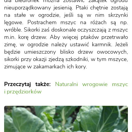
dla biedronek można zostawić zakątek ogrodu
nieuporządkowany jesienią. Ptaki chętnie zostają
na stałe w ogrodzie, jeśli są w nim skrzynki
lęgowe. Postrachem mszyc na różach są np.
wróble. Sikorki zaś doskonale oczyszczają z mszyc
m.in. korę drzew. Aby więcej ptaków przetrwało
zimę, w ogrodzie należy ustawić karmnik. Jeżeli
będzie umieszczony blisko drzew owocowych,
sikorki przy okazji zjedzą szkodniki, w tym mszyce,
zimujące w zakamarkach ich kory.
Przeczytaj także:
Naturalni wrogowie mszyc
i przędziorków