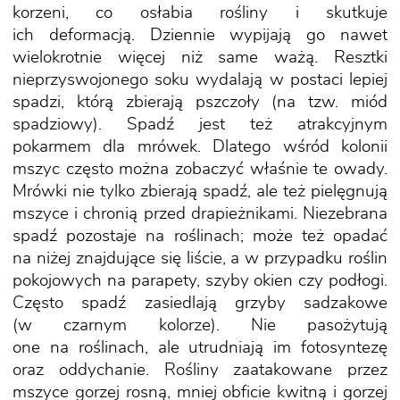
korzeni, co osłabia rośliny i skutkuje
ich deformacją. Dziennie wypijają go nawet
wielokrotnie więcej niż same ważą. Resztki
nieprzyswojonego soku wydalają w postaci lepiej
spadzi, którą zbierają pszczoły (na tzw. miód
spadziowy). Spadź jest też atrakcyjnym
pokarmem dla mrówek. Dlatego wśród kolonii
mszyc często można zobaczyć właśnie te owady.
Mrówki nie tylko zbierają spadź, ale też pielęgnują
mszyce i chronią przed drapieżnikami. Niezebrana
spadź pozostaje na roślinach; może też opadać
na niżej znajdujące się liście, a w przypadku roślin
pokojowych na parapety, szyby okien czy podłogi.
Często spadź zasiedlają grzyby sadzakowe
(w czarnym kolorze). Nie pasożytują
one na roślinach, ale utrudniają im fotosyntezę
oraz oddychanie. Rośliny zaatakowane przez
mszyce gorzej rosną, mniej obficie kwitną i gorzej