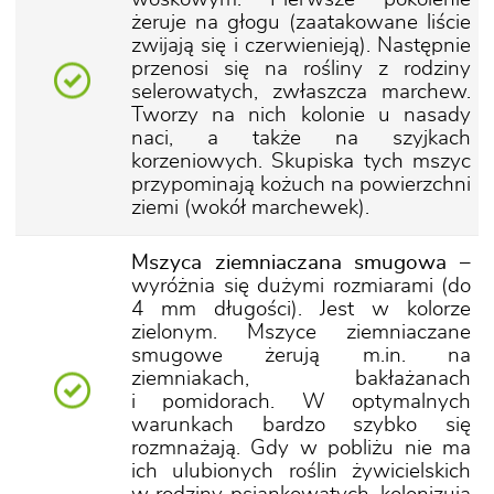
żeruje na głogu (zaatakowane liście
zwijają się i czerwienieją). Następnie
przenosi się na rośliny z rodziny
selerowatych, zwłaszcza marchew.
Tworzy na nich kolonie u nasady
naci, a także na szyjkach
korzeniowych. Skupiska tych mszyc
przypominają kożuch na powierzchni
ziemi (wokół marchewek).
Mszyca ziemniaczana smugowa
–
wyróżnia się dużymi rozmiarami (do
4 mm długości). Jest w kolorze
zielonym. Mszyce ziemniaczane
smugowe żerują m.in. na
ziemniakach, bakłażanach
i pomidorach. W optymalnych
warunkach bardzo szybko się
rozmnażają. Gdy w pobliżu nie ma
ich ulubionych roślin żywicielskich