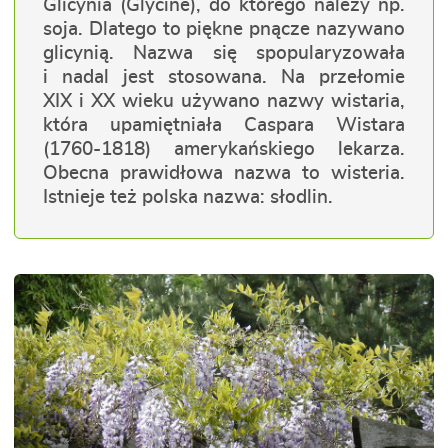
Glicynia (Glycine), do którego należy np.
soja. Dlatego to piękne pnącze nazywano
glicynią. Nazwa się spopularyzowała
i nadal jest stosowana. Na przełomie
XIX i XX wieku używano nazwy wistaria,
która upamiętniała Caspara Wistara
(1760-1818) amerykańskiego lekarza.
Obecna prawidłowa nazwa to wisteria.
Istnieje też polska nazwa: słodlin.