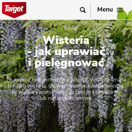
Menu
Wisteria
- jak uprawiać
i pielęgnować
To jedno z najpiękniejszych pnączy. Wisteria, znana
też jako wistaria, glicynia i słodlin, kwitnie wiosną.
Jej wielkie kwiatostany najczęściej są fioletowe
lub niebieskofioletowe.