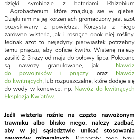
dzięki symbiozie z bateriami Rhizobium
i Agrobacterium, które znajdują się w glebie.
Dzięki nim na jej korzeniach gromadzony jest azot
pozyskiwany z powietrza. Korzysta z niego
zarówno wisteria, jak i rosnące obok niej rośliny.
Jednak azot to niejedyny pierwiastek potrzebny
temu pnączu, aby obficie kwitło. Wisterię należy
zasilić 2-3 razy od maja do połowy lipca. Polecane
są nawozy granulowane, jak
Nawóz
do powojników i pnączy
oraz
Nawóz
do kwitnących
, lub rozpuszczalne, które dodaje się
do wody w konewce, np.
Nawóz do kwitnących
Eksplozja Kwiatów
.
Jeśli wisteria rośnie na często nawożonym
trawniku albo blisko niego, należy zadbać,
aby w jej sąsiedztwie unikać stosowania
nawozów mineralnych.
Preparaty tego typu