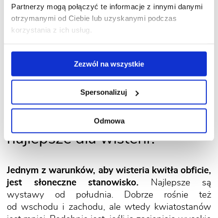
Partnerzy mogą połączyć te informacje z innymi danymi
otrzymanymi od Ciebie lub uzyskanymi podczas
korzystania z ich usług.
Zezwól na wszystkie
Spersonalizuj
2. Jakie stanowisko jest
Odmowa
najlepsze dla wisterii?
Jednym z warunków, aby wisteria kwitła obficie,
jest słoneczne stanowisko.
Najlepsze są
wystawy od południa. Dobrze rośnie też
od wschodu i zachodu, ale wtedy kwiatostanów