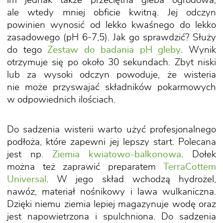
im jednak także przeciętna gleba ogrodowa,
ale wtedy mniej obficie kwitną. Jej odczyn
powinien wynosić od lekko kwaśnego do lekko
zasadowego (pH 6-7,5). Jak go sprawdzić? Służy
do tego
Zestaw do badania pH gleby
. Wynik
otrzymuje się po około 30 sekundach. Zbyt niski
lub za wysoki odczyn powoduje, że wisteria
nie może przyswajać składników pokarmowych
w odpowiednich ilościach.
Do sadzenia wisterii warto użyć profesjonalnego
podłoża, które zapewni jej lepszy start. Polecana
jest np.
Ziemia kwiatowo-balkonowa
. Dołek
można też zaprawić preparatem
TerraCottem
Universal
. W jego skład wchodzą hydrożel,
nawóz, materiał nośnikowy i lawa wulkaniczna.
Dzięki niemu ziemia lepiej magazynuje wodę oraz
jest napowietrzona i spulchniona. Do sadzenia