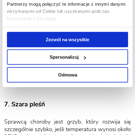
Partnerzy mogą połączyć te informacje z innymi danymi
na podstawach liści przy głąbach).
otrzymanymi od Ciebie lub uzyskanymi podczas
korzystania z ich usług.
Zwalczanie:
zaprawiać nasiona kapusty przed
siewem. W tym samym miejscu nie uprawiać
kapusty częściej niż raz na cztery lata.
Zezwól na wszystkie
Spersonalizuj
Przeczytaj także:
Apteczka ogrodnika – co warto
w niej mieć
Odmowa
7. Szara pleśń
Sprawcą choroby jest grzyb, który rozwija się
szczególnie szybko, jeśli temperatura wynosi około