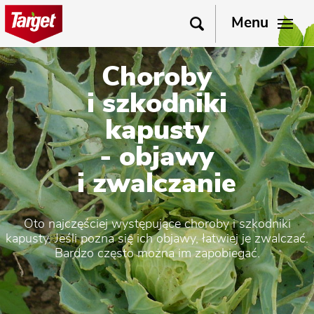
Menu
Choroby
i szkodniki
kapusty
- objawy
i zwalczanie
Oto najczęściej występujące choroby i szkodniki
kapusty. Jeśli pozna się ich objawy, łatwiej je zwalczać.
Bardzo często można im zapobiegać.