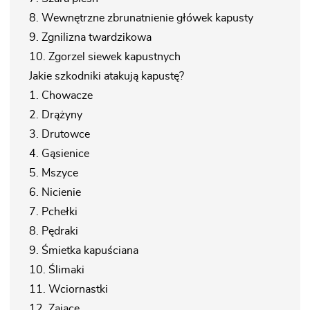
8. Wewnętrzne zbrunatnienie główek kapusty
9. Zgnilizna twardzikowa
10. Zgorzel siewek kapustnych
Jakie szkodniki atakują kapustę?
1. Chowacze
2. Drążyny
3. Drutowce
4. Gąsienice
5. Mszyce
6. Nicienie
7. Pchełki
8. Pędraki
9. Śmietka kapuściana
10. Ślimaki
11. Wciornastki
12. Zające