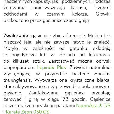
nadziemnych kapusty, jak i podziemnych. Podczas
żerowania zanieczyszczają kapustę licznymi
odchodami w czarnym kolorze. Główki
uszkodzone przez gąsienice często gniją.
Zwalczanie:
gąsienice zbierać ręcznie. Można też
niszczyć jaja, ale nie zawsze łatwo je znaleźć.
Motyle, w zależności od gatunku, składają
je pojedynczo lub w złożach od kilkunastu
do kilkuset sztuk. Zastosować można oprysk
biopreparatem
Lepinox Plus
. Zawiera naturalnie
występującą w przyrodzie bakterię
Bacillus
thuringiensis
. Wytwarza ona krystaliczne białka,
które aktywowane są w przewodzie pokarmowym
gąsienic. Zainfekowane gąsienice przestają
żerować i giną w ciągu 72 godzin. Gąsienice
niszczą także opryski preparatami
NeemAzal® T/S
i
Karate Zeon 050 CS
.