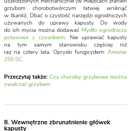
uszkodzonych mechanicznie (w miejscach zranień
grzybom chorobotwórczym łatwiej wniknąć
w tkanki). Dbać o czystość narzędzi ogrodniczych
używanych do uprawy kapusty. Do wody
do ich mycia można dodawać
Mydło ogrodnicze
potasowe z czosnkiem
. Nie uprawiać kapusty
na tym samym stanowisku częściej niż
raz na cztery lata. Opryski fungicydem:
Amistar
250 SC.
Przeczytaj także:
Czy choroby grzybowe można
zwalczać grzybem
8. Wewnętrzne zbrunatnienie główek
kapusty