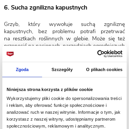
6. Sucha zgnilizna kapustnych
Grzyb, który wywołuje suchą zgniliznę
kapustnych, bez problemu potrafi przetrwać
na resztkach roślinnych w glebie. Może się też
przenosić na nasionach, narzędziach ogrodniczych
oraz poprzez wodę.
Zgoda
Szczegóły
O plikach cookies
Objawy:
mogą się pojawić już po 2-3 tygodniach
od siewu nasion. Na łodyżkach i listkach siewek
pojawiają się owalne, brązowe, zapadające się
Niniejsza strona korzysta z plików cookie
plamki. Następnie tkanki w tych miejscach
Wykorzystujemy pliki cookie do spersonalizowania treści
rakowacieją i zasychają. Korzenie chorej kapusty
i reklam, aby oferować funkcje społecznościowe i
są w dużym stopniu zniszczone. Chore rośliny
analizować ruch w naszej witrynie. Informacje o tym, jak
nie rosną, mogą się przewracać. Jeśli kapusta
korzystasz z naszej witryny, udostępniamy partnerom
zdąży zawiązać główki, na ich przekrojach
społecznościowym, reklamowym i analitycznym.
widoczne są brązowoczarne plamy (mogą też być