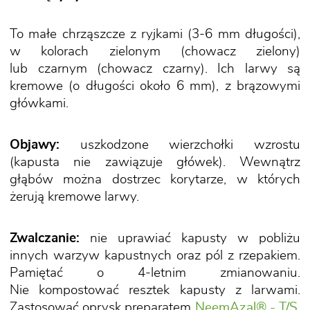
To małe chrząszcze z ryjkami (3-6 mm długości),
w kolorach zielonym (chowacz zielony)
lub czarnym (chowacz czarny). Ich larwy są
kremowe (o długości około 6 mm), z brązowymi
główkami.
Objawy:
uszkodzone wierzchołki wzrostu
(kapusta nie zawiązuje główek). Wewnątrz
głąbów można dostrzec korytarze, w których
żerują kremowe larwy.
Zwalczanie:
nie uprawiać kapusty w pobliżu
innych warzyw kapustnych oraz pól z rzepakiem.
Pamiętać o 4-letnim zmianowaniu.
Nie kompostować resztek kapusty z larwami.
Zastosować oprysk preparatem
NeemAzal® - T/S
,