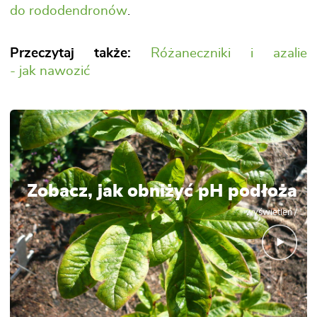
do rododendronów
.
Przeczytaj także:
Różaneczniki i azalie
- jak nawozić
Zobacz, jak obniżyć pH podłoża
wyświetleń /