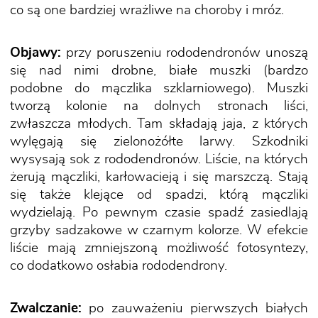
co są one bardziej wrażliwe na choroby i mróz.
Objawy:
przy poruszeniu rododendronów unoszą
się nad nimi drobne, białe muszki (bardzo
podobne do mączlika szklarniowego). Muszki
tworzą kolonie na dolnych stronach liści,
zwłaszcza młodych. Tam składają jaja, z których
wylęgają się zielonożółte larwy. Szkodniki
wysysają sok z rododendronów. Liście, na których
żerują mączliki, karłowacieją i się marszczą. Stają
się także klejące od spadzi, którą mączliki
wydzielają. Po pewnym czasie spadź zasiedlają
grzyby sadzakowe w czarnym kolorze. W efekcie
liście mają zmniejszoną możliwość fotosyntezy,
co dodatkowo osłabia rododendrony.
Zwalczanie:
po zauważeniu pierwszych białych