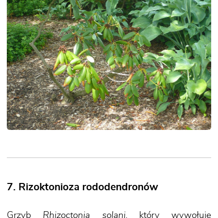
7. Rizoktonioza rododendronów
Grzyb
Rhizoctonia solani
, który wywołuje