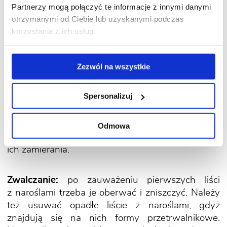
azalie, które rosną w zbyt dużym zagęszczeniu.
Partnerzy mogą połączyć te informacje z innymi danymi
Rozwojowi tego grzyba sprzyja wysoka
otrzymanymi od Ciebie lub uzyskanymi podczas
wilgotność.
korzystania z ich usług.
Objawy:
na liściach oraz pędach (zwłaszcza
Zezwól na wszystkie
najmłodszych) pojawiają się zgrubienia i narośla.
Zdarza się, że guz jest większy niż zaatakowany
Spersonalizuj
liść. W początkowym stadium zgrubienia są
zielone, następnie przebarwiają się kolor rdzawy.
Porażone liście opadają. Powłocznik azaliowy
Odmowa
szpeci krzewy, ale też może być przyczyną
ich zamierania.
Zwalczanie:
po zauważeniu pierwszych liści
z naroślami trzeba je oberwać i zniszczyć. Należy
też usuwać opadłe liście z naroślami, gdyż
znajdują się na nich formy przetrwalnikowe.