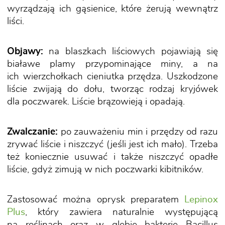
wyrządzają ich gąsienice, które żerują wewnątrz
liści.
Objawy:
na blaszkach liściowych pojawiają się
białawe plamy przypominające miny, a na
ich wierzchołkach cieniutka przędza. Uszkodzone
liście zwijają do dołu, tworząc rodzaj kryjówek
dla poczwarek. Liście brązowieją i opadają.
Zwalczanie:
po zauważeniu min i przędzy od razu
zrywać liście i niszczyć (jeśli jest ich mało). Trzeba
też koniecznie usuwać i także niszczyć opadłe
liście, gdyż zimują w nich poczwarki kibitników.
Zastosować można oprysk preparatem
Lepinox
Plus
, który zawiera naturalnie występującą
na roślinach oraz w glebie bakterię Bacillus