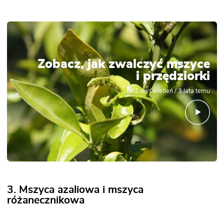
Zobacz, jak zwalczyć mszyce
i przędziorki
682
wyświetleń /
3 lata temu
3. Mszyca azaliowa i mszyca
różanecznikowa