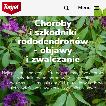
Menu
Choroby
i szkodniki
rododendronów
- objawy
i zwalczanie
Najlepiej im zapobiegać. Oto najpopularniejsze choroby
i szkodniki rododendronów oraz sposoby
ich zwalczania. Pomagają opryski, prawidłowy odczyn
gleby, właściwe nawożenie czy tablice lepowe.