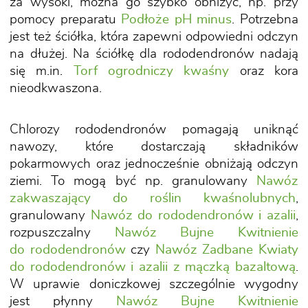
za wysoki, można go szybko obniżyć, np. przy
pomocy preparatu
Podłoże pH minus
. Potrzebna
jest też ściółka, która zapewni odpowiedni odczyn
na dłużej. Na ściółkę dla rododendronów nadają
się m.in.
Torf ogrodniczy kwaśny
oraz kora
nieodkwaszona.
Chlorozy rododendronów pomagają uniknąć
nawozy, które dostarczają składników
pokarmowych oraz jednocześnie obniżają odczyn
ziemi. To mogą być np. granulowany
Nawóz
zakwaszający do roślin kwaśnolubnych
,
granulowany
Nawóz do rododendronów i azalii
,
rozpuszczalny
Nawóz Bujne Kwitnienie
do rododendronów
czy
Nawóz Zadbane Kwiaty
do rododendronów i azalii z mączką bazaltową
.
W uprawie doniczkowej szczególnie wygodny
jest płynny
Nawóz Bujne Kwitnienie