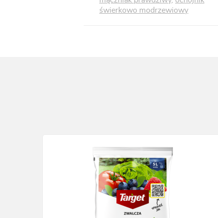
świerkowo modrzewiowy