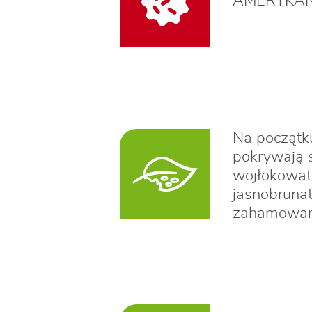
AMERYKAŃS
Na początku
pokrywają s
wojłokowaty
jasnobrunat
zahamowany