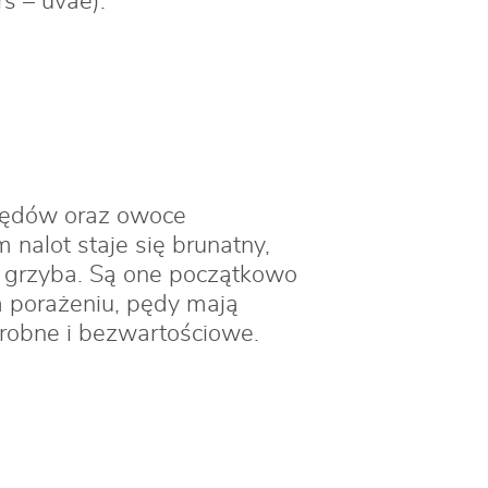
 – uvae).
 pędów oraz owoce
nalot staje się brunatny,
) grzyba. Są one początkowo
m porażeniu, pędy mają
robne i bezwartościowe.