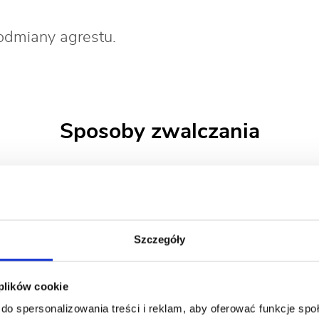
odmiany agrestu.
Sposoby zwalczania
eży wykonać preparatem
Siarkol 800 SC
.
Szczegóły
 plików cookie
do spersonalizowania treści i reklam, aby oferować funkcje sp