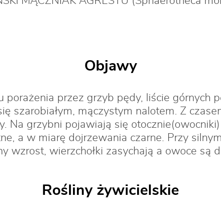
KI MĄCZNIAK AGRESTU (Sphaerotheca mors
Objawy
 porażenia przez grzyb pędy, liście górnych
ię szarobiałym, mączystym nalotem. Z czasem 
. Na grzybni pojawiają się otocznie(owocniki
ne, a w miarę dojrzewania czarne. Przy silny
 wzrost, wierzchołki zasychają a owoce są d
Rośliny żywicielskie