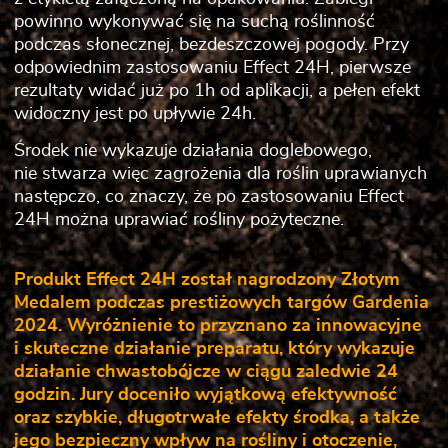
powinno wykonywać się na suchą roślinność
podczas słonecznej, bezdeszczowej pogody. Przy
odpowiednim zastosowaniu Effect 24H, pierwsze
rezultaty widać już po 1h od aplikacji, a pełen efekt
widoczny jest po upływie 24h.
Środek nie wykazuje działania doglebowego,
nie stwarza więc zagrożenia dla roślin uprawianych
następczo, co znaczy, że po zastosowaniu Effect
24H można uprawiać rośliny pożyteczne.
Produkt Effect 24H został nagrodzony Złotym
Medalem podczas prestiżowych targów Gardenia
2024. Wyróżnienie to przyznano za innowacyjne
i skuteczne działanie preparatu, który wykazuje
działanie chwastobójcze w ciągu zaledwie 24
godzin. Jury doceniło wyjątkową efektywność
oraz szybkie, długotrwałe efekty środka, a także
jego bezpieczny wpływ na rośliny i otoczenie,