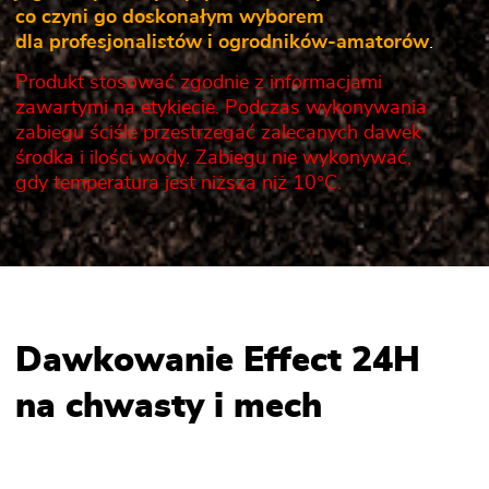
co czyni go doskonałym wyborem
dla profesjonalistów i ogrodników-amatorów
.
Produkt stosować zgodnie z informacjami
zawartymi na etykiecie. Podczas wykonywania
zabiegu ściśle przestrzegać zalecanych dawek
środka i ilości wody. Zabiegu nie wykonywać,
gdy temperatura jest niższa niż 10°C.
Dawkowanie Effect 24H
na chwasty i mech