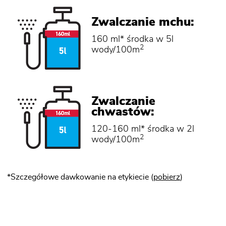
Zwalczanie mchu:
160 ml* środka w 5l
2
wody/100m
Zwalczanie
chwastów:
120-160 ml* środka w 2l
2
wody/100m
*Szczegółowe dawkowanie na etykiecie (
pobierz
)