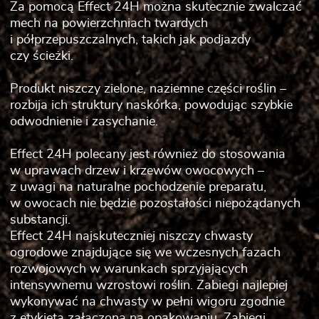
Za pomocą Effect 24H można skutecznie zwalczać
mech na powierzchniach twardych
i półprzepuszczalnych, takich jak podjazdy
czy ścieżki.
Produkt niszczy zielone, naziemne części roślin –
rozbija ich struktury naskórka, powodując szybkie
odwodnienie i zasychanie.
Effect 24H polecany jest również do stosowania
w uprawach drzew i krzewów owocowych –
z uwagi na naturalne pochodzenie preparatu,
w owocach nie będzie pozostałości niepożądanych
substancji.
Effect 24H najskuteczniej niszczy chwasty
ogrodowe znajdujące się we wczesnych fazach
rozwojowych w warunkach sprzyjających
intensywnemu wzrostowi roślin. Zabiegi najlepiej
wykonywać na chwasty w pełni wigoru zgodnie
z etykietą załączoną na opakowaniu. Zabiegi