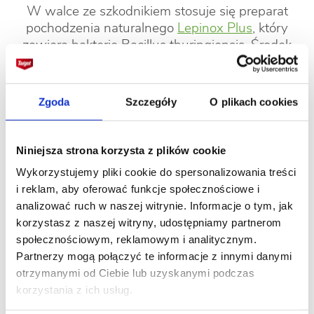
W walce ze szkodnikiem stosuje się preparat
pochodzenia naturalnego
Lepinox Plus
, który
zawiera bakterię Bacillus thuringiensis. Środek
aplikuje się poprzez oprysk roślin. Na roślinie
działa powierzchniowo. Gąsienice
przestają
żerować i giną w ciągu 72 godzin
(działanie
Zgoda
Szczegóły
O plikach cookies
żołądkowe). 10g preparatu wystarcza na około 5
litrów wody (100m2).
Niniejsza strona korzysta z plików cookie
Wykorzystujemy pliki cookie do spersonalizowania treści
Galeria
i reklam, aby oferować funkcje społecznościowe i
analizować ruch w naszej witrynie. Informacje o tym, jak
korzystasz z naszej witryny, udostępniamy partnerom
społecznościowym, reklamowym i analitycznym.
Partnerzy mogą połączyć te informacje z innymi danymi
otrzymanymi od Ciebie lub uzyskanymi podczas
korzystania z ich usług.