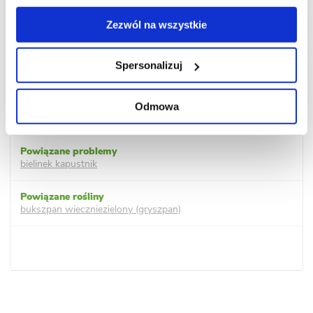
Zezwól na wszystkie
Spersonalizuj
Odmowa
bielinek kapustnik
bukszpan wieczniezielony (gryszpan)