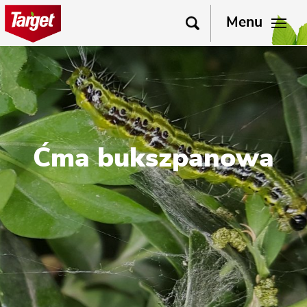
Menu
Ćma bukszpanowa