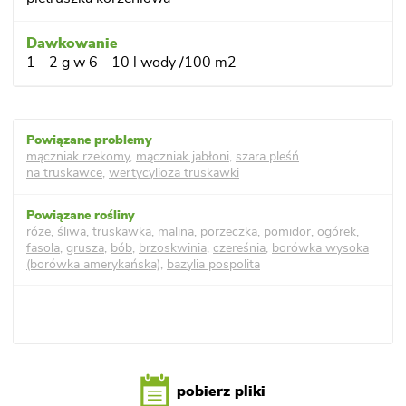
1 - 2 g w 6 - 10 l wody /100 m2
mączniak rzekomy
,
mączniak jabłoni
,
szara pleśń
na truskawce
,
wertycylioza truskawki
róże
,
śliwa
,
truskawka
,
malina
,
porzeczka
,
pomidor
,
ogórek
,
fasola
,
grusza
,
bób
,
brzoskwinia
,
czereśnia
,
borówka wysoka
(borówka amerykańska)
,
bazylia pospolita
pobierz pliki