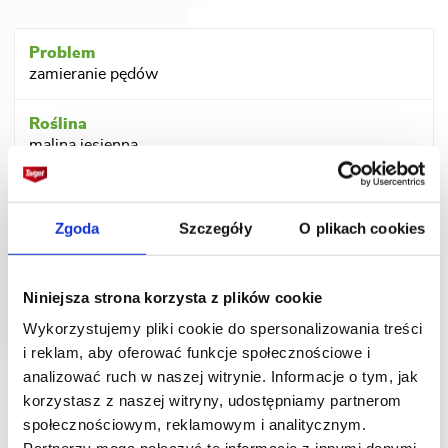
zamieranie pędów
malina
jesienna
2 g w 6 - 7 l wody/100 m2
Zgoda
Szczegóły
O plikach cookies
Niniejsza strona korzysta z plików cookie
szara pleśń, antraknoza
Wykorzystujemy pliki cookie do spersonalizowania treści
i reklam, aby oferować funkcje społecznościowe i
borówka amerykańska
analizować ruch w naszej witrynie. Informacje o tym, jak
korzystasz z naszej witryny, udostępniamy partnerom
społecznościowym, reklamowym i analitycznym.
1,5 g w 5 l wody/100 m2