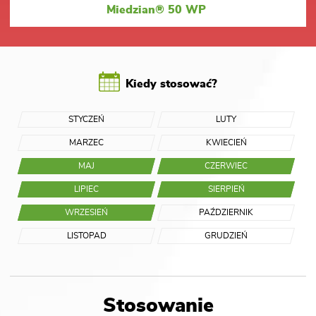
Miedzian® 50 WP
Kiedy stosować?
STYCZEŃ
LUTY
MARZEC
KWIECIEŃ
MAJ
CZERWIEC
LIPIEC
SIERPIEŃ
WRZESIEŃ
PAŹDZIERNIK
LISTOPAD
GRUDZIEŃ
Stosowanie