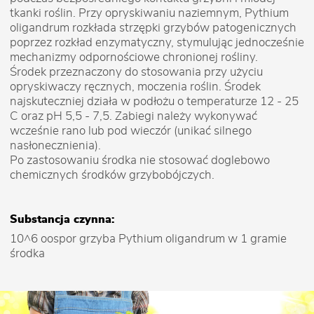
tkanki roślin. Przy opryskiwaniu naziemnym, Pythium
oligandrum rozkłada strzępki grzybów patogenicznych
poprzez rozkład enzymatyczny, stymulując jednocześnie
mechanizmy odpornościowe chronionej rośliny.
Środek przeznaczony do stosowania przy użyciu
opryskiwaczy ręcznych, moczenia roślin. Środek
najskuteczniej działa w podłożu o temperaturze 12 - 25
C oraz pH 5,5 - 7,5. Zabiegi należy wykonywać
wcześnie rano lub pod wieczór (unikać silnego
nasłonecznienia).
Po zastosowaniu środka nie stosować doglebowo
chemicznych środków grzybobójczych.
Substancja czynna:
10^6 oospor grzyba Pythium oligandrum w 1 gramie
środka