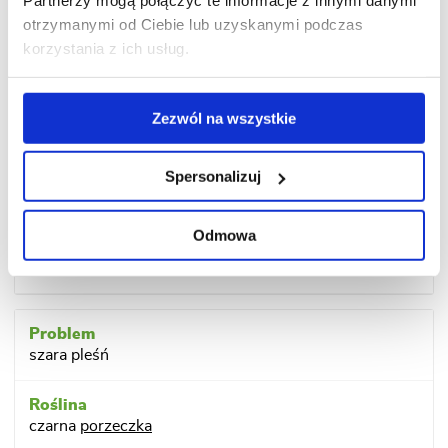
Partnerzy mogą połączyć te informacje z innymi danymi
otrzymanymi od Ciebie lub uzyskanymi podczas
korzystania z ich usług.
szara pleśń, skórzasta zgnilizna owoców, mączniak
prawdziwy, biała plamistość liści, czerwona plamistość
Zezwól na wszystkie
liści
Spersonalizuj
truskawka
Odmowa
1 g w 3 - 6 l wody/100 m2
szara pleśń
czarna
porzeczka