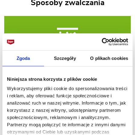
Sposoby zwalczania
Zgoda
Szczegóły
O plikach cookies
Przy niedużym nasileniu chrząszczy pomoże
ręczne ich zbieranie. W przypadku większej
inwazji szkodnika należy sięgnąć po preparat
Niniejsza strona korzysta z plików cookie
owadobójczy, np.
Mospilan 20 SP
.
Wykorzystujemy pliki cookie do spersonalizowania treści
i reklam, aby oferować funkcje społecznościowe i
analizować ruch w naszej witrynie. Informacje o tym, jak
Galeria
korzystasz z naszej witryny, udostępniamy partnerom
społecznościowym, reklamowym i analitycznym.
Partnerzy mogą połączyć te informacje z innymi danymi
otrzymanymi od Ciebie lub uzyskanymi podczas