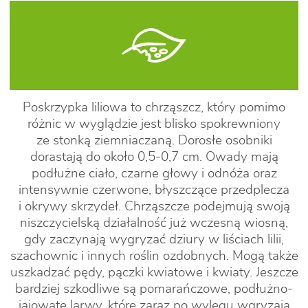
Poskrzypka liliowa to chrząszcz, który pomimo
różnic w wyglądzie jest blisko spokrewniony
ze stonką ziemniaczaną. Dorosłe osobniki
dorastają do około 0,5-0,7 cm. Owady mają
podłużne ciało, czarne głowy i odnóża oraz
intensywnie czerwone, błyszczące przedplecza
i okrywy skrzydeł. Chrząszcze podejmują swoją
niszczycielską działalność już wczesną wiosną,
gdy zaczynają wygryzać dziury w liściach lilii,
szachownic i innych roślin ozdobnych. Mogą także
uszkadzać pędy, pączki kwiatowe i kwiaty. Jeszcze
bardziej szkodliwe są pomarańczowe, podłużno-
jajowate larwy, które zaraz po wylęgu wgryzają