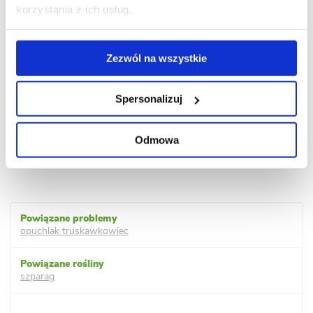
korzystania z ich usług.
Zezwól na wszystkie
Spersonalizuj
Odmowa
opuchlak truskawkowiec
szparag