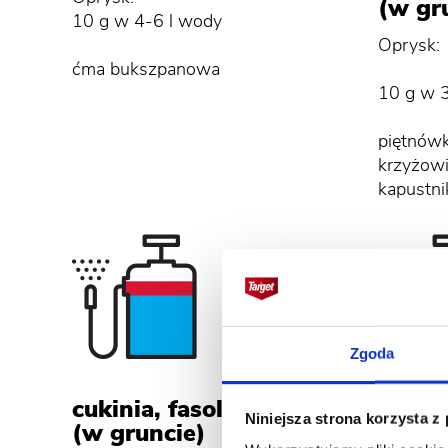
(w gr
10 g w 4-6 l wody
Oprysk:
ćma bukszpanowa
10 g w 
piętnówk
krzyżowi
kapustni
Zgoda
cukinia, fasola
truska
Niniejsza strona korzysta z
(w gruncie)
i pod o