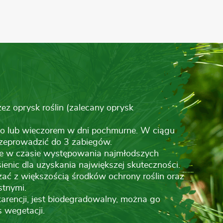
zez oprysk roślin (zalecany oprysk
no lub wieczorem w dni pochmurne. W ciągu
zeprowadzić do 3 zabiegów.
e w czasie występowania najmłodszych
enic dla uzyskania największej skuteczności.
ać z większością środków ochrony roślin oraz
stnymi.
karencji, jest biodegradowalny, można go
 wegetacji.