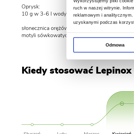
Wykorzystujemy pliki cookie 
Oprysk:
Oprysk:
ruch w naszej witrynie. Inf
10 g w 3-6 l wody
10 g w 4-
reklamowym i analitycznym. 
uzyskanymi podczas korzysta
słonecznica orężówka, gąsienice
gąsienice
motyli sówkowatych
Odmowa
Kiedy stosować Lepinox