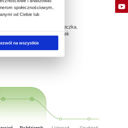
ołecznościowe i analizować
Oprysk:
artnerom społecznościowym,
10 g w 2,5-5 l wody
anymi od Ciebie lub
owocówka południóweczka,
skośnik brzoskwiniaczek
ezwól na wszystkie