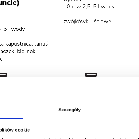
uncie)
10 g w 2,5-5 l wody
zwójkówki liściowe
3-5 l wody
a kapustnica, tantiś
aczek, bielinek
k
Szczegóły
wka (w gruncie
grusza
 plików cookie
słonami)
Oprysk: