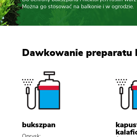
Można go stosować na balkonie i w ogrodzie.
Dawkowanie preparatu L
bukszpan
kapus
kalafi
Oprysk: