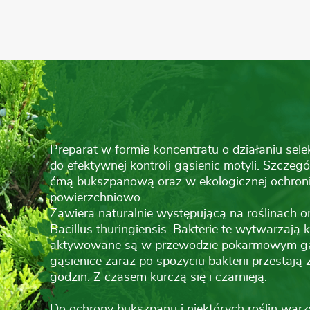
Preparat w formie koncentratu o działaniu se
do efektywnej kontroli gąsienic motyli. Szczegó
ćmą bukszpanową oraz w ekologicznej ochronie 
powierzchniowo.
Zawiera naturalnie występującą na roślinach or
Bacillus thuringiensis. Bakterie te wytwarzają k
aktywowane są w przewodzie pokarmowym gąs
gąsienice zaraz po spożyciu bakterii przestają
godzin. Z czasem kurczą się i czarnieją.
Do ochrony bukszpanu i niektórych roślin wa