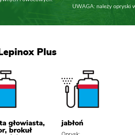
UWAGA: należy opryski w
epinox Plus
ta głowiasta,
jabłoń
or, brokuł
Oprysk: