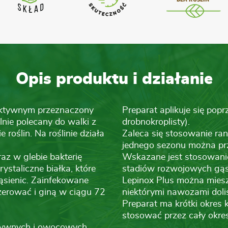
Opis produktu i działanie
lektywnym przeznaczony
Preparat aplikuje się popr
lnie polecany do walki z
drobnokroplisty).
roślin. Na roślinie działa
Zaleca się stosowanie ra
jednego sezonu można pr
az w glebie bakterię
Wskazane jest stosowani
rystaliczne białka, które
stadiów rozwojowych gąsi
ienic. Zainfekowane
Lepinox Plus można miesz
 żerować i giną w ciągu 72
niektórymi nawozami doli
Preparat ma krótki okres 
stosować przez cały okres
rzywnych i owocowych.