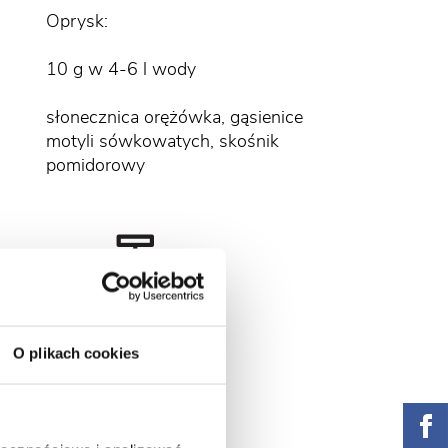
Oprysk:
10 g w 4-6 l wody
słonecznica orężówka, gąsienice
motyli sówkowatych, skośnik
pomidorowy
O plikach cookies
brzoskwinia,
nektarynka