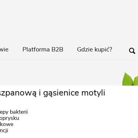
wie
Platforma B2B
Gdzie kupić?
zpanową i gąsienice motyli
py bakterii
 oprysku
dkowe
ncji