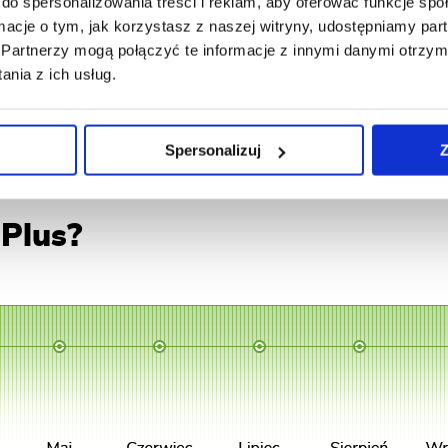
do spersonalizowania treści i reklam, aby oferować funkcje sp
10 g w 2,5-5 l wody
ormacje o tym, jak korzystasz z naszej witryny, udostępniamy p
6 l wody
Partnerzy mogą połączyć te informacje z innymi danymi otrzym
zwójka rdzaweczka, gąsienice
nia z ich usług.
 motyli sówkowatych
zwójkówek liściowych
Spersonalizuj
Z
 Plus?