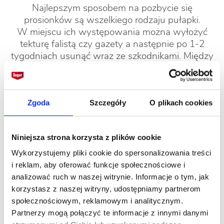
Najlepszym sposobem na pozbycie się
prosionków są wszelkiego rodzaju pułapki.
W miejscu ich występowania można wyłożyć
tekturę falistą czy gazety a następnie po 1-2
tygodniach usunąć wraz ze szkodnikami. Między
roślinami można także rozłożyć korę drzewną
bądź zgniecioną w grudki słomę, z których
wcześnie rano łatwo usunąć zebrane stonogi.
Zgoda
Szczegóły
O plikach cookies
W walce ze szkodnikiem można także sięgnąć
po środki owadobójcze, np.
Mospilan 20 SP
jednak należy pamiętać, że szkodniki prowadzą
Niniejsza strona korzysta z plików cookie
nocny tryb życia więc oprysk powinien być
wykonany późno wieczorem.
Wykorzystujemy pliki cookie do spersonalizowania treści
i reklam, aby oferować funkcje społecznościowe i
analizować ruch w naszej witrynie. Informacje o tym, jak
korzystasz z naszej witryny, udostępniamy partnerom
Galeria
społecznościowym, reklamowym i analitycznym.
Partnerzy mogą połączyć te informacje z innymi danymi