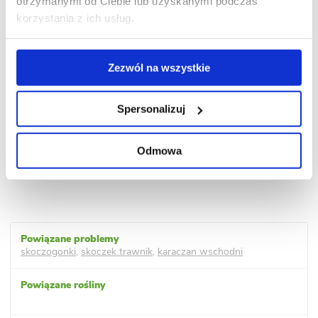
otrzymanymi od Ciebie lub uzyskanymi podczas
korzystania z ich usług.
Zezwól na wszystkie
Spersonalizuj
Odmowa
skoczogonki
,
skoczek trawnik
,
karaczan wschodni