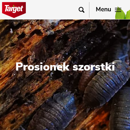
Menu
Prosionek szorstki