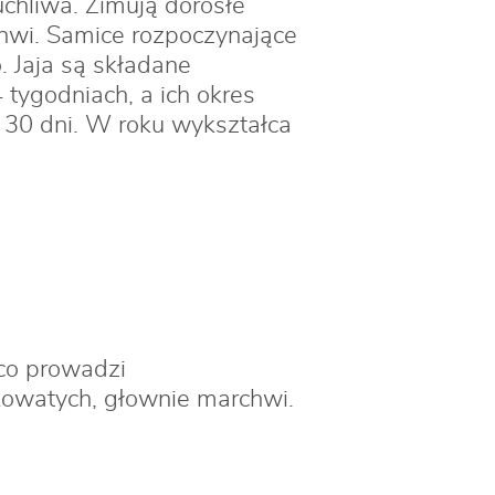
uchliwa. Zimują dorosłe
chwi. Samice rozpoczynające
o. Jaja są składane
 tygodniach, a ich okres
o 30 dni. W roku wykształca
 co prowadzi
zkowatych, głownie marchwi.