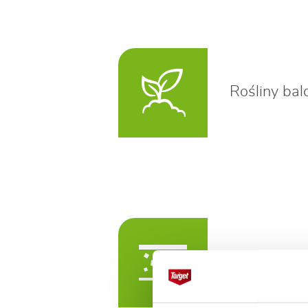
Rośliny ba
Zaleca się 
Mospilan 2