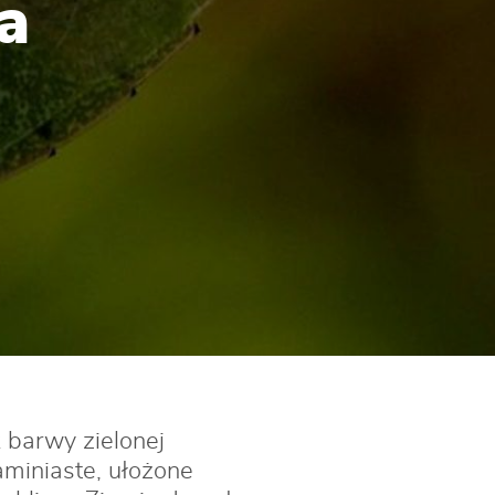
a
 barwy zielonej
aminiaste, ułożone