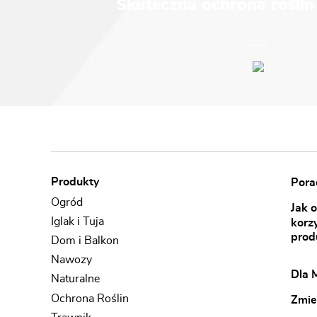
Skuteczna ochrona roślin
Produkty
Porad
Ogród
Jak 
Iglak i Tuja
korz
prod
Dom i Balkon
Nawozy
Dla 
Naturalne
Ochrona Roślin
Zmie