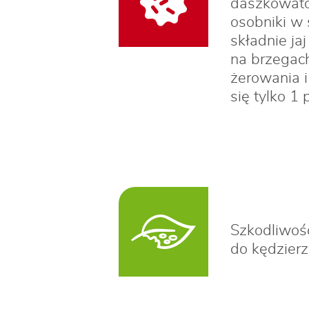
daszkowato.
osobniki w 
składnie ja
na brzegach
żerowania i
się tylko 1 
Szkodliwość
do kędzierz