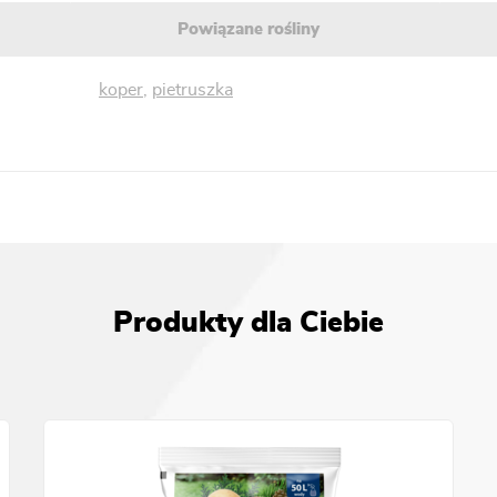
Powiązane rośliny
koper
,
pietruszka
Produkty dla Ciebie