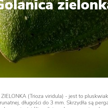
Golanica zielonk
ELONKA (Trioza viridula) - jest to pluskwiak
runatnej, długości do 3 mm. Skrzydła są perg