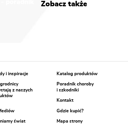
 - poradnik
Zobacz także
y i inspiracje
Katalog produktów
ogrodnicy
Poradnik choroby
ystają z naszych
i szkodniki
uktów
Kontakt
Mediów
Gdzie kupić?
niamy świat
Mapa strony