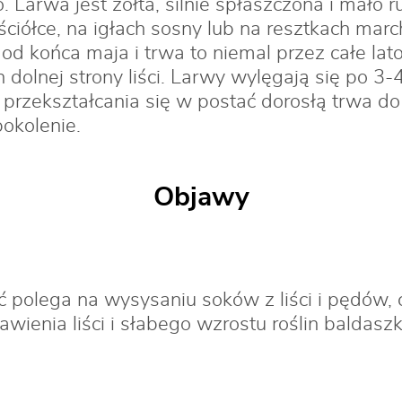
 Larwa jest żółta, silnie spłaszczona i mało r
ściółce, na igłach sosny lub na resztkach mar
j od końca maja i trwa to niemal przez całe lat
 dolnej strony liści. Larwy wylęgają się po 3-4
 przekształcania się w postać dorosłą trwa d
pokolenie.
Objawy
 polega na wysysaniu soków z liści i pędów,
awienia liści i słabego wzrostu roślin baldas