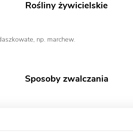
Rośliny żywicielskie
ldaszkowate, np. marchew.
Sposoby zwalczania
zwalczanie chemiczne w okresie pojawu owadó
0 SP
.