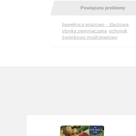
Powiązane problemy
bawełnica wiązowo - zbożowa
,
stonka ziemniaczana
,
ochojnik
świerkowo modrzewiowy