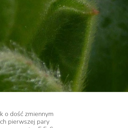
nek o dość zmiennym
ch pierwszej pary