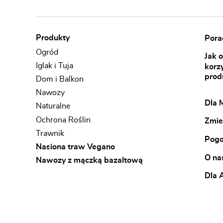
Produkty
Porad
Ogród
Jak 
Iglak i Tuja
korz
prod
Dom i Balkon
Nawozy
Dla 
Naturalne
Ochrona Roślin
Zmie
Trawnik
Pogo
Nasiona traw Vegano
O na
Nawozy z mączką bazaltową
Dla 