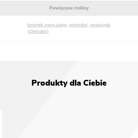
Powiązane rośliny
kminek zwyczajny
,
pomidor
,
powojnik
(clematis)
Produkty dla Ciebie