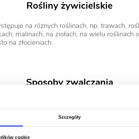
Rośliny żywicielskie
tępuje na różnych roślinach, np. trawach, ro
ach, malinach, na ziołach, na wielu roślinach
to na złocieniach.
Sposoby zwalczania
Szczegóły
emiczne, np. preparatem
Mospilan 20 SP
.
 plików cookie