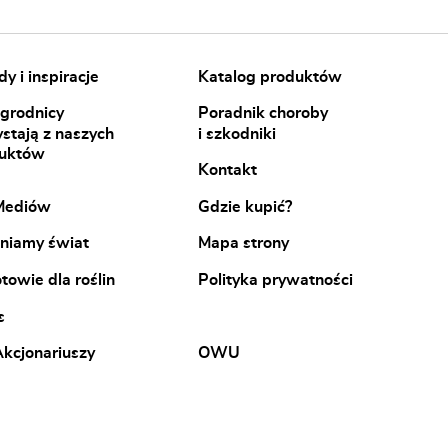
y i inspiracje
Katalog produktów
ogrodnicy
Poradnik choroby
ystają z naszych
i szkodniki
uktów
Kontakt
Mediów
Gdzie kupić?
niamy świat
Mapa strony
towie dla roślin
Polityka prywatności
s
Akcjonariuszy
OWU