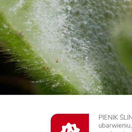
PIENIK ŚLI
ubarwieniu,