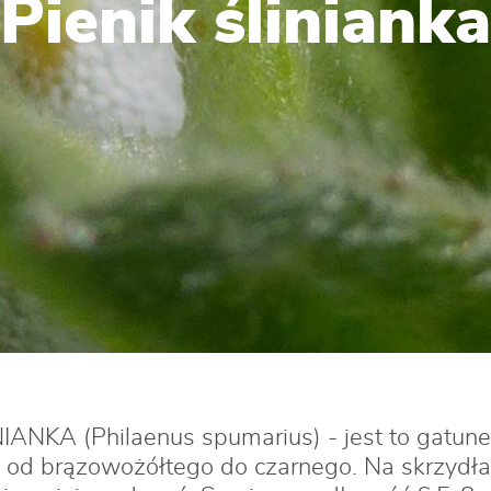
Pienik ślinianka
NIANKA (Philaenus spumarius) - jest to gatu
 od brązowożółtego do czarnego. Na skrzydła