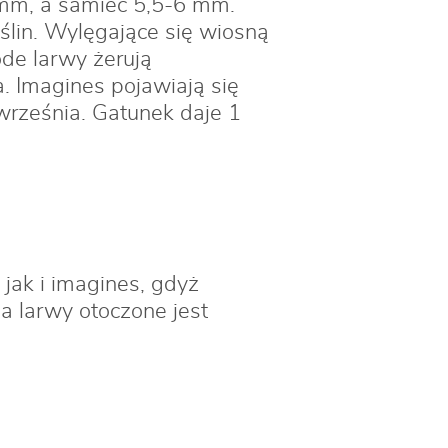
 mm, a samiec 5,5-6 mm.
oślin. Wylęgające się wiosną
de larwy żerują
a. Imagines pojawiają się
rześnia. Gatunek daje 1
 jak i imagines, gdyż
ia larwy otoczone jest