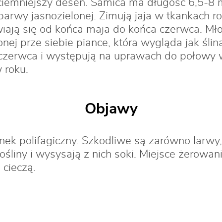
ciemniejszy deseń. Samica ma długość 6,5-8
barwy jasnozielonej. Zimują jaja w tkankach r
iają się od końca maja do końca czerwca. Mło
ej prze siebie piance, która wygląda jak ślin
czerwca i występują na uprawach do połowy w
 roku.
Objawy
unek polifagiczny. Szkodliwe są zarówno larwy,
ośliny i wysysają z nich soki. Miejsce żerowan
 cieczą.