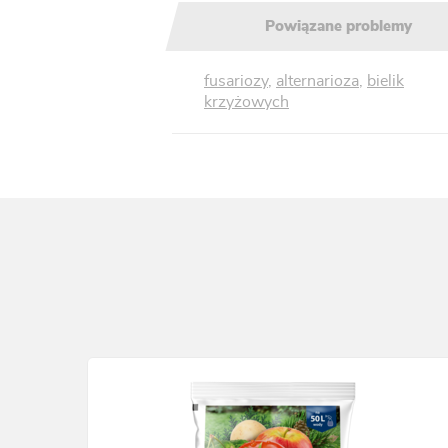
Powiązane problemy
fusariozy
,
alternarioza
,
bielik
krzyżowych