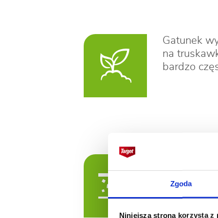
Gatunek wys
na truskawk
bardzo częs
Zgoda
Opryski ch
Niniejsza strona korzysta z