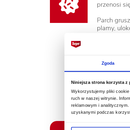
przenosi si
Parch grusz
plamy, ulo
deformacjom
Rak drzew 
się, tworzą
Zgoda
Jesienią i
i latem zaś
Niniejsza strona korzysta z
W okresie 
Wykorzystujemy pliki cookie 
ruch w naszej witrynie. Inf
N
reklamowym i analitycznym. 
uzyskanymi podczas korzysta
Miodówka gr