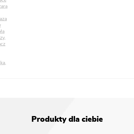
ące
zara
aza
w
ała
zy
,
acz
nka
,
Produkty dla ciebie