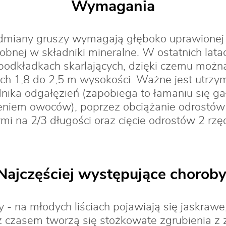
Wymagania
miany gruszy wymagają głęboko uprawionej g
sobnej w składniki mineralne. W ostatnich la
podkładkach skarlających, dzięki czemu moż
ch 1,8 do 2,5 m wysokości. Ważne jest utrzy
ika odgałęzień (zapobiega to łamaniu się ga
eniem owoców), poprzez obciążanie odrostów
i na 2/3 długości oraz cięcie odrostów 2 rz
Najczęściej występujące choroby
 - na młodych liściach pojawiają się jaskra
z czasem tworzą się stożkowate zgrubienia z