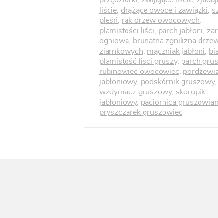
przędziorki
,
zwijające liście
,
zjadaj
liście
,
drążące owoce i zawiązki
,
s
pleśń
,
rak drzew owocowych
,
plamistości liści
,
parch jabłoni
,
zar
ogniowa
,
brunatna zgnilizna drze
ziarnkowych
,
mączniak jabłoni
,
bi
plamistość liści gruszy
,
parch grus
rubinowiec owocowiec
,
pordzewi
jabłoniowy
,
podskórnik gruszowy
,
wzdymacz gruszowy
,
skorupik
jabłoniowy
,
paciornica gruszowia
pryszczarek gruszowiec