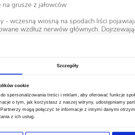
ę na grusze z jałowców.
y - wczesną wiosną na spodach liści pojawiają
kowane wzdłuż nerwów głównych. Dojrzewając
, stają się twarde i pękają.
owocowych - kora na jednorocznych pędach, k
c nekrotyczne rany, wokół których powstają ch
Szczegóły
 zimą można zaobserwować na korze czerwone 
 żółte konidia. Porażone gałęzie wycinamy i z
 plików cookie
bezlistnym warto opryskiwać drzewa prepara
do spersonalizowania treści i reklam, aby oferować funkcje sp
ormacje o tym, jak korzystasz z naszej witryny, udostępniamy p
ajczęściej występujące szkodnik
Partnerzy mogą połączyć te informacje z innymi danymi otrzym
nia z ich usług.
uszowa - powoduje nierozwijanie się i marsz