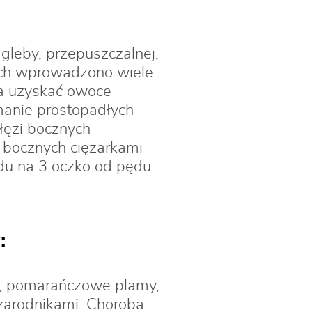
leby, przepuszczalnej,
tach wprowadzono wiele
na uzyskać owoce
manie prostopadłych
łęzi bocznych
 bocznych ciężarkami
ędu na 3 oczko od pędu
:
we, pomarańczowe plamy,
 zarodnikami. Choroba