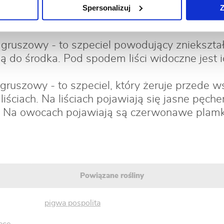
ów zostaje zahamowany. Mogą doprowadzić
Spersonalizuj
Z
uszowy - to szpeciel powodujący zniekształce
ają do środka. Pod spodem liści widoczne jest 
gruszowy - to szpeciel, który żeruje przede 
 liściach. Na liściach pojawiają się jasne pęch
ą. Na owocach pojawiają są czerwonawe plamk
Powiązane rośliny
pigwa pospolita