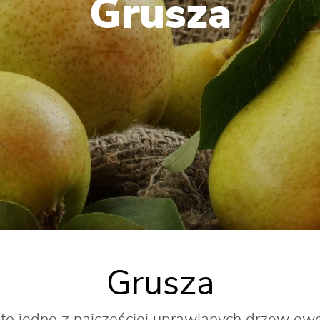
Grusza
Grusza
to jedno z najczęściej uprawianych drzew ow