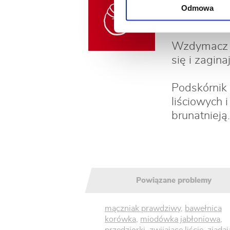
Wzrost pęd
Odmowa
owoców.
Wzdymacz gr
się i zagin
Podskórnik 
liściowych i
brunatniej
Powiązane problemy
mączniak prawdziwy
,
bawełnica
korówka
,
miodówka jabłoniowa
,