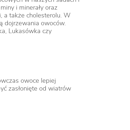
miny i minerały oraz
, a także cholesterolu. W
rą dojrzewania owoców.
wka, Lukasówka czy
ówczas owoce lepiej
yć zasłonięte od wiatrów