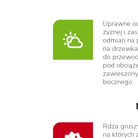
Uprawne od
żyznej i za
odmian na 
na drzewka
do przewodn
pod obciąż
zawieszonym
bocznego.
Rdza gruszy
na których 