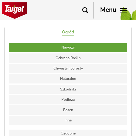
Menu
Ogród
Nawozy
Ochrona Roślin
Chwasty i porosty
Naturalne
Szkodniki
Podłoża
Basen
Inne
Ozdobne