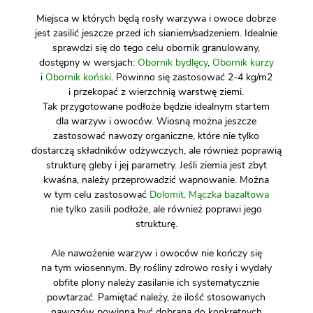
Miejsca w których będą rosły warzywa i owoce dobrze
jest zasilić jeszcze przed ich sianiem/sadzeniem. Idealnie
sprawdzi się do tego celu obornik granulowany,
dostępny w wersjach:
Obornik bydlęcy
,
Obornik kurzy
i
Obornik koński
. Powinno się zastosować 2-4 kg/m2
i przekopać z wierzchnią warstwę ziemi.
Tak przygotowane podłoże będzie idealnym startem
dla warzyw i owoców. Wiosną można jeszcze
zastosować nawozy organiczne, które nie tylko
dostarczą składników odżywczych, ale również poprawią
strukturę gleby i jej parametry. Jeśli ziemia jest zbyt
kwaśna, należy przeprowadzić wapnowanie. Można
w tym celu zastosować
Dolomit
.
Mączka bazaltowa
nie tylko zasili podłoże, ale również poprawi jego
strukturę.
Ale nawożenie warzyw i owoców nie kończy się
na tym wiosennym. By rośliny zdrowo rosły i wydały
obfite plony należy zasilanie ich systematycznie
powtarzać. Pamiętać należy, że ilość stosowanych
nawozów powinna być dobrana do konkretnych