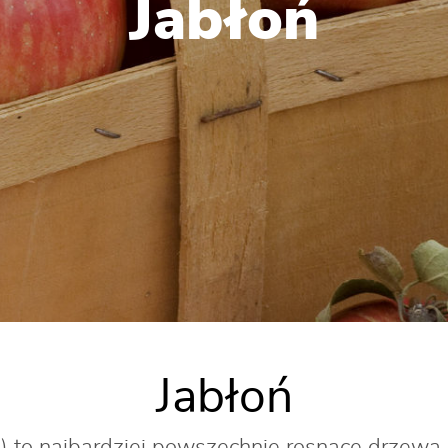
Jabłoń
Jabłoń
) to najbardziej powszechnie rosnące drzew