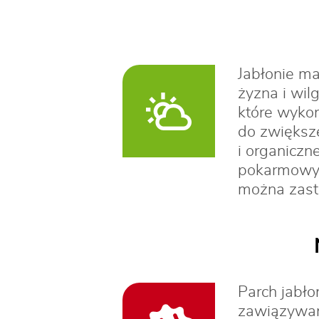
Jabłonie m
żyzna i wil
które wykon
do zwiększ
i organicz
pokarmowyc
można zast
Parch jabło
zawiązywan