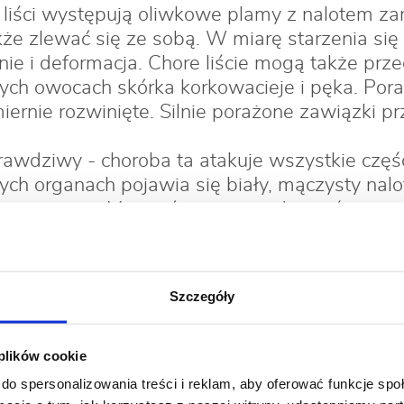
 liści występują oliwkowe plamy z nalotem z
że zlewać się ze sobą. W miarę starzenia się l
nie i deformacja. Chore liście mogą także pr
ych owocach skórka korkowacieje i pęka. Por
iernie rozwinięte. Silnie porażone zawiązki 
awdziwy - choroba ta atakuje wszystkie częśc
ch organach pojawia się biały, mączysty nalot
i zwijają się. Mogą również przedwcześnie o
jsze i słabiej rozwinięte. Zainfekowane owoc
aciałymi plamami.
Szczegóły
gnilizna drzew ziarnkowych - na porażonych 
tórych pojawiają się skupiska zarodników. Si
ępnie wysychają. Część z nich opada z drzewa
 plików cookie
Porażeniu mogą również ulegać kwiaty i pędy j
do spersonalizowania treści i reklam, aby oferować funkcje sp