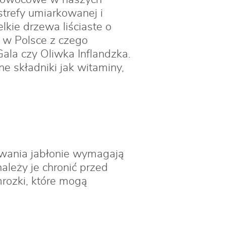
trefy umiarkowanej i
lkie drzewa liściaste o
i w Polsce z czego
Gala czy Oliwka Inflandzka.
e składniki jak witaminy,
owania jabłonie wymagają
ależy je chronić przed
rozki, które mogą