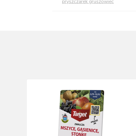
pryszczarek gruszowiec