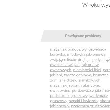
W roku wys
Powiązane problemy
mączniak prawdziwy
,
bawełnica
korówka
,
miodówka jabłoniowa
,
zwijające liście
,
drążące pędy
,
drą
owoce i zawiązki
,
rak drzew
owocowych
,
plamistości liści
,
par
jabłoni
,
zaraza ogniowa
,
brunatna
zgnilizna drzew ziarnkowych
,
mączniak jabłoni
,
rubinowiec
owocowiec
,
pordzewiacz jabłoni
podskórnik gruszowy
,
wzdymacz
gruszowy
,
szpaki i kwiczoły
,
skoru
jabłoniowy
,
paciornica gruszowia