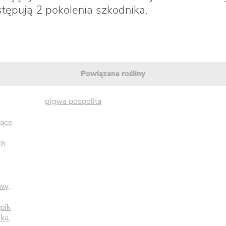
tępują 2 pokolenia szkodnika.
Powiązane rośliny
pigwa pospolita
żące
ch
owy
,
pik
nka
,