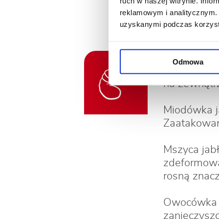
ruch w naszej witrynie. Inf
reklamowym i analitycznym. 
N
uzyskanymi podczas korzysta
Owocnica j
Odmowa
zawiązków 
na zewnątr
Miodówka ja
Zaatakowane
Mszyca jabł
zdeformowan
rosną znacz
Owocówka j
zanieczyszc