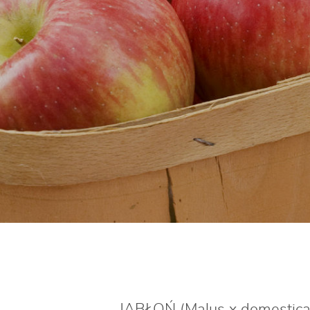
JABŁOŃ (Malus x domestica