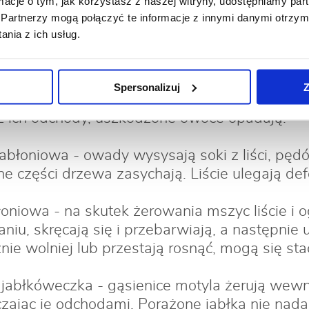
ormacje o tym, jak korzystasz z naszej witryny, udostępniamy p
Partnerzy mogą połączyć te informacje z innymi danymi otrzym
ajczęściej występujące szkodnik
nia z ich usług.
abłkowa - larwy minują zawiązki owoców, a w
Spersonalizuj
Z
uszkadzają je. Z otworów wydrążonych przez 
z ich odchody, uszkodzone owoce opadają.
błoniowa - owady wysysają soki z liści, pęd
 części drzewa zasychają. Liście ulegają def
oniowa - na skutek żerowania mszyc liście i o
iu, skręcają się i przebarwiają, a następnie
nie wolniej lub przestają rosnąć, mogą się st
abłkóweczka - gąsienice motyla żerują wew
zając je odchodami. Porażone jabłka nie nada