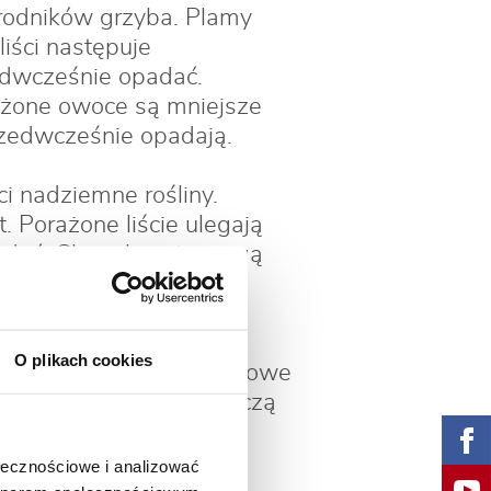
arodników grzyba. Plamy
iści następuje
zedwcześnie opadać.
ażone owoce są mniejsze
przedwcześnie opadają.
i nadziemne rośliny.
. Porażone liście ulegają
padać. Chore kwiaty mogą
e są rdzawe
O plikach cookies
owocach tworzą się brązowe
lnie porażone owoce kurczą
 a część na drzewie
abłoni.
ołecznościowe i analizować