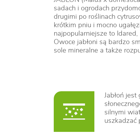
sadach i ogrodach przydomo
drugimi po roślinach cytruso
krótkim pniu i mocno ugałęz
najpopularniejsze to Idared,
Owoce jabłoni są bardzo sma
sole mineralne a także rozp
Jabłoń jes
słonecznego
silnymi wi
uszkadzać 