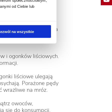
artnerom społecznościowym,
anymi od Ciebie lub
i:
gryzając się do wnętrza
ezwól na wszystkie
larwy wydostają się
ów i ogonków liściowych.
ormacji.
gonki liściowe ulegają
 usychają. Porażone pędy
ać wrażliwe na mróz.
nątrz owoców,
ją się do konsumpcji.