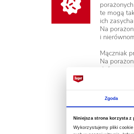
porażonych
te mogą tak
ich zasycha
Na porażon
i nierównom
Mączniak pr
Na porażony
deformacji 
być drobnie
ze skorkow
Zgoda
Brunatna z
plamy, na k
się, a nast
Niniejsza strona korzysta z
pozostaje. 
Wykorzystujemy pliki cookie 