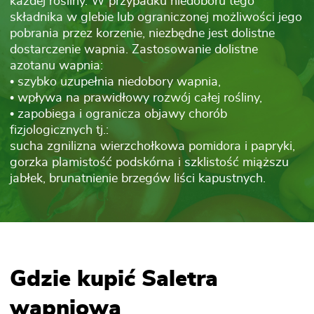
każdej rośliny. W przypadku niedoboru tego
składnika w glebie lub ograniczonej możliwości jego
pobrania przez korzenie, niezbędne jest dolistne
dostarczenie wapnia. Zastosowanie dolistne
azotanu wapnia:
• szybko uzupełnia niedobory wapnia,
• wpływa na prawidłowy rozwój całej rośliny,
• zapobiega i ogranicza objawy chorób
fizjologicznych tj.:
sucha zgnilizna wierzchołkowa pomidora i papryki,
gorzka plamistość podskórna i szklistość miąższu
jabłek, brunatnienie brzegów liści kapustnych.
Gdzie kupić Saletra
wapniowa