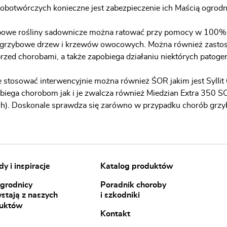
obotwórczych konieczne jest zabezpieczenie ich Maścią ogrodn
bowe rośliny sadownicze można ratować przy pomocy w 100% 
 grzybowe drzew i krzewów owocowych. Można również zastosow
zed chorobami, a także zapobiega działaniu niektórych patog
e stosować interwencyjnie można również ŚOR jakim jest Sylli
biega chorobom jak i je zwalcza również Miedzian Extra 350 S
). Doskonale sprawdza się zarówno w przypadku chorób grzyb
y i inspiracje
Katalog produktów
ogrodnicy
Poradnik choroby
ystają z naszych
i szkodniki
uktów
Kontakt