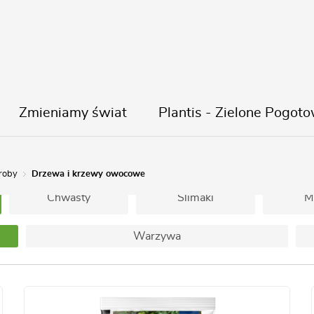
Zmieniamy świat
Plantis - Zielone Pogoto
Naturalne
Trawnik
Iglak i Tuja
roby
Drzewa i krzewy owocowe
Chwasty
Ślimaki
M
Warzywa