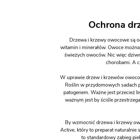
Ochrona dr
Drzewa i krzewy owocowe są oc
witamin i minerałów. Owoce można m
świeżych owoców. Nic więc dziwne
chorobami. A c
W uprawie drzew i krzewów owocowyc
Roślin w przydomowych sadach pow
patogenem. Ważne jest przecież b
ważnym jest by ściśle przestrzeg
By wzmocnić drzewa i krzewy owo
Active, który to preparat naturaln
to standardowy zabieg pie