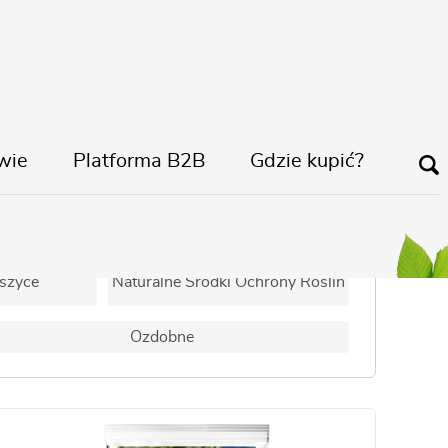
wie
Platforma B2B
Gdzie kupić?
Nawozy
Ochrona Roślin
szyce
Naturalne Środki Ochrony Roślin
Ozdobne