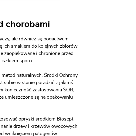
d chorobami
yczy, ale również są bogactwem
ię ich smakiem do kolejnych zbiorów
ie zaopiekowane i chronione przed
 całkiem sporo.
u metod naturalnych. Środki Ochrony
 sobie w stanie poradzić z jakimś
ąpi konieczność zastosowania ŚOR,
wsze umieszczone są na opakowaniu
tosować opryski środkiem Biosept
zycinanie drzew i krzewów owocowych
rzed wniknięciem patogenów