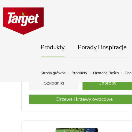
Produkty
Porady i inspiracje
Ogród
Dom i Balkon
Strona główna
Produkty
Ochrona Roślin
Cho
Szkodniki
Choroby
Drzewa i krzewy owocowe