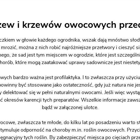
zew i krzewów owocowych prze
zkiem w głowie każdego ogrodnika, wszak dają mnóstwo słod
rozić, można z nich robić najróżniejsze przetwory i cieszyć s
go, że sad jest tym miejscem w ogrodzie, które jest szczególn
horób, które mogą zaatakować uprawy sadownicze jest niestety
h bardzo ważna jest profilaktyka. I to zwłaszcza przy użyci
inny być stosowane jako ostateczność, gdy już natura nie jest
y delektować się w pełni naturalnymi owocami. Jeśli więc wyst
ać okresów karencji tych preparatów. Wszelkie informacje za
bądź w załączonej ulotce.
cowe, zwłaszcza te młode, do kilku lat po posadzeniu warto s
ie stymuluje odporność na choroby m.in. roślin owocowych. Pr
lęgnacyjny tych roślin. By zabezpieczyć miejsca po cięciach p