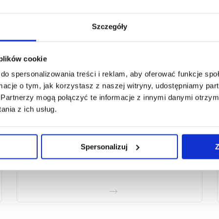
Szczegóły
 plików cookie
do spersonalizowania treści i reklam, aby oferować funkcje sp
ormacje o tym, jak korzystasz z naszej witryny, udostępniamy p
Partnerzy mogą połączyć te informacje z innymi danymi otrzym
nia z ich usług.
Neykor - Ekstrakt
z pokrzywy
Spersonalizuj
Z