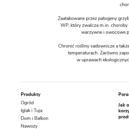
chor
Zaatakowane przez patogeny grzy
WP, który zwalcza m.in. choroby
warzywne i owocowe pr
Chronić rośliny sadownicze a takż
temperaturach. Zarówno zapo
w uprawach ekologicznych
Produkty
Porad
Ogród
Jak 
Iglak i Tuja
korz
prod
Dom i Balkon
Nawozy