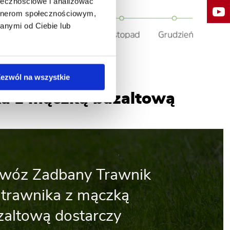
ołecznościowe i analizować
artnerom społecznościowym,
anymi od Ciebie lub
ezwól na wszystkie
ka z mączką bazaltową
wóz Zadbany Trawnik
 trawnika z mączką
zaltową dostarczy