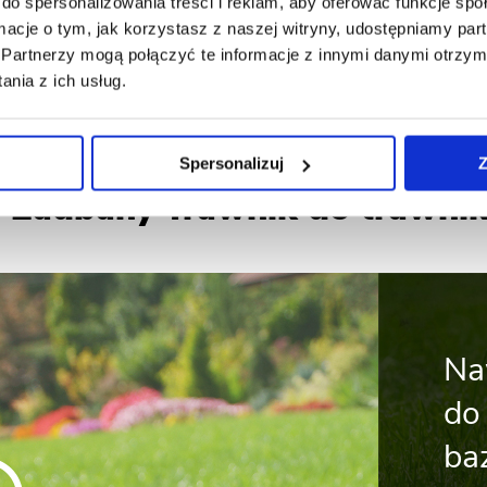
do spersonalizowania treści i reklam, aby oferować funkcje sp
ormacje o tym, jak korzystasz z naszej witryny, udostępniamy p
Partnerzy mogą połączyć te informacje z innymi danymi otrzym
nia z ich usług.
Spersonalizuj
Z
z Zadbany Trawnik do trawni
Na
do
ba