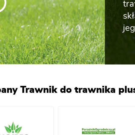
tr
sk
je
any Trawnik do trawnika pl