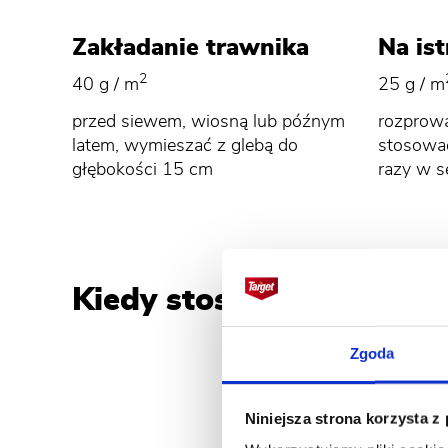
Zakładanie trawnika
Na ist
2
40 g / m
25 g / m
przed siewem, wiosną lub późnym
rozprowa
latem, wymieszać z glebą do
stosować
głębokości 15 cm
razy w s
Kiedy stosować nawóz Z
Zgoda
Niniejsza strona korzysta z