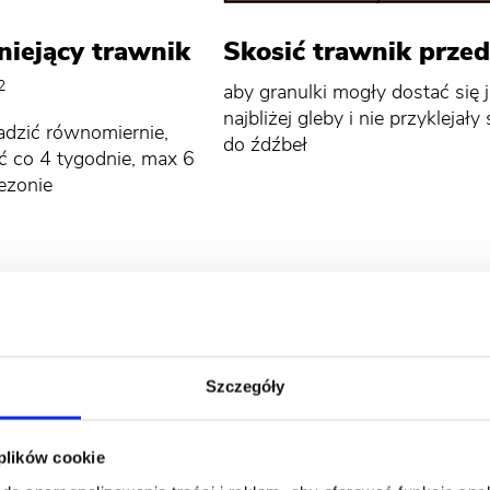
niejący trawnik
Skosić trawnik przed
2
aby granulki mogły dostać się 
najbliżej gleby i nie przyklejały 
dzić równomiernie,
do źdźbeł
 co 4 tygodnie, max 6
ezonie
adbany Trawnik do trawnika
Szczegóły
 plików cookie