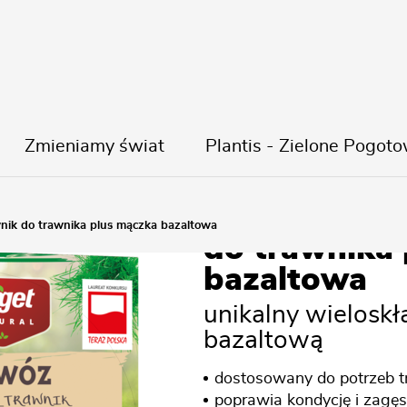
Zmieniamy świat
Plantis - Zielone Pogoto
Nawóz Zadba
ik do trawnika plus mączka bazaltowa
do trawnika
bazaltowa
unikalny wielosk
bazaltową
dostosowany do potrzeb t
poprawia kondycję i zagęs