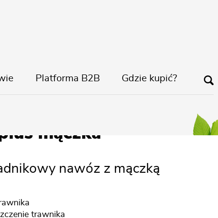
wie
Platforma B2B
Gdzie kupić?
ny Trawnik
 plus mączka
ładnikowy nawóz z mączką
rawnika
zczenie trawnika