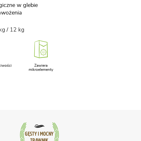
giczne w glebie
nawożenia
kg / 12 kg
iwości
Zawiera
mikroelementy