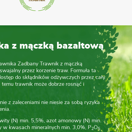
ika z mączką bazaltową
awnika Zadbany Trawnik z mączką
swajalny przez korzenie traw. Formuła ta
dostęp do skłądników odżywczych przez cały
i temu trawnik może dobrze rosnąć i
e z zaleceniami nie niesie za sobą ryzyka
enia.
wity (N) min. 5,5%, azot amonowy (N) min.
y w kwasach mineralnych min. 3,0%, P
O
2
5