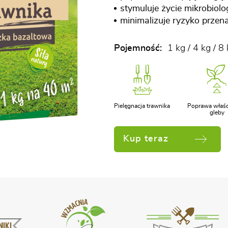
stymuluje życie mikrobiolo
minimalizuje ryzyko prze
Pojemność:
1 kg / 4 kg / 8 
Pielęgnacja trawnika
Poprawa właśc
gleby
Kup teraz