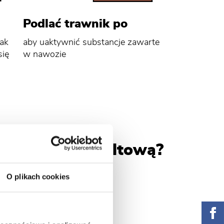
Podlać trawnik po
jak
aby uaktywnić substancje zawarte
się
w nawozie
 z mączką bazaltową?
O plikach cookies