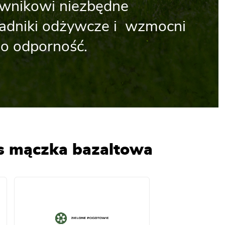
awnikowi niezbędne
ładniki odżywcze i wzmocni
go odporność.
us mączka bazaltowa