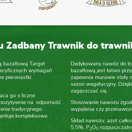
zu Zadbany Trawnik do trawn
 bazaltową Target
Dedykowany nawóz do tr
specyficznych wymagań
bazaltową jest łatwo przy
e pierwiastki
zapewnia murawie stały 
sezon wegetacyjny. Dzięk
zagęszczać się.
ca go o liczne
a pozytywnie na odporność
Stosowanie nawozu zgodni
zenie tradycyjnego
wypalenia czy przenawoż
rantuje kompleksowe
Skład nawozu: azot całko
.
5,5%, P
O
rozpuszczaln
2
5