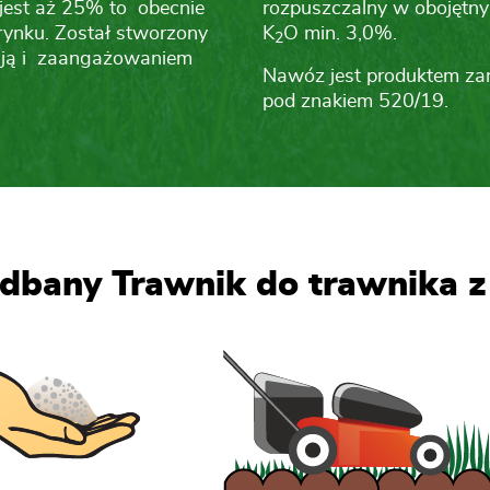
jest aż 25% to obecnie
rozpuszczalny w obojętny
rynku. Został stworzony
K
O min. 3,0%.
2
asją i zaangażowaniem
Nawóz jest produktem zar
pod znakiem 520/19.
bany Trawnik do trawnika z