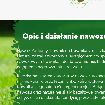
Opis i działanie nawo
Nawóz Zadbany Trawnik do trawnika z mączką
Natural został stworzony z uwzględnieniem 
nawozowych trawnika i dostarcza mu niezbędn
do optymalnego wzrostu i rozwoju.
Mączka bazaltowa zawarta w nawozie wzboga
mikroskładniki oraz krzemionkę, która wpływ
trawnika i jego zdolności regeneracyjne. Połąc
nawozu oraz naturalnej skały bazaltowej gwa
odżywienie i doskonałą kondycję przez cały rok