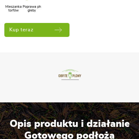
Mieszanka
Poprawa ph
torfów
gleby
Kup teraz
Opis produktu i działanie
Gotowego podłoża