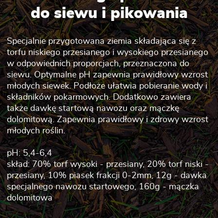
do siewu i pikowania
Specjalnie przygotowana ziemia składająca się z
torfu niskiego przesianego i wysokiego przesianego
w odpowiednich proporcjach, przeznaczona do
siewu. Optymalne pH zapewnia prawidłowy wzrost
młodych siewek. Podłoże ułatwia pobieranie wody i
składników pokarmowych. Dodatkowo zawiera
także dawkę startową nawozu oraz mączkę
dolomitową. Zapewnia prawidłowy i zdrowy wzrost
młodych roślin.
pH: 5,4-6,4
skład: 70% torf wysoki - przesiany, 20% torf niski -
przesiany, 10% piasek frakcji 0-2mm, 12g - dawka
specjalnego nawozu startowego, 160g - mączka
dolomitowa