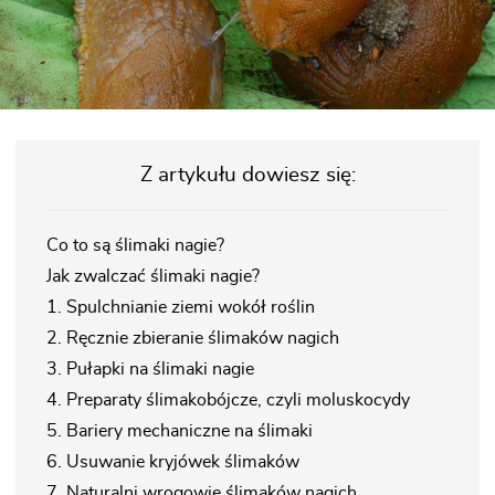
Z artykułu dowiesz się:
Co to są ślimaki nagie?
Jak zwalczać ślimaki nagie?
1.
Spulchnianie ziemi wokół roślin
2.
Ręcznie zbieranie ślimaków nagich
3.
Pułapki na ślimaki nagie
4.
Preparaty ślimakobójcze, czyli moluskocyd
y
5.
Bariery mechaniczne na ślimaki
6.
Usuwanie kryjówek ślimaków
7.
Naturalni wrogowie ślimaków nagich