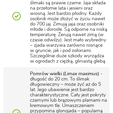
ślimaki są prawie czarne. Jaja składa
na przełomie lata i jesieni oraz
wiosną. Jest bardzo płodny. Każdy
osobnik może złożyć w życiu nawet
do 700 jaj. Zimują jaja oraz osobniki
młode i dorosłe. Są odporne na niską
temperaturę. Żerują nawet zimą (w
czasie odwilży). Jest mało wybredny
– zjada warzywa zarówno rosnące
w gruncie, jak i pod osłonami.
Szczególnie duże szkody wyrządza
w ogrodach z ciężką, gliniastą glebą.
Pomrów wielki (
Limax maximus
)
-
długość do 20 cm. To ślimak
długowieczny – może żyć aż do 5
lat. Jego ubawienie jest bardzo
charakterystyczne. Cały jest pokryty
czarnymi lub brązowymi plamami na
kremowym tle. Umaszczeniem
przypomina glonojada – popularną