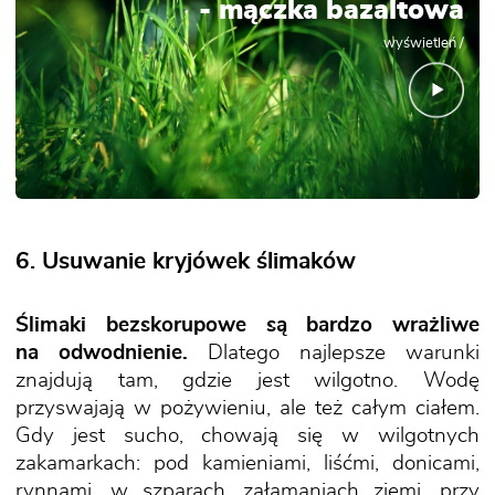
- mączka bazaltowa
wyświetleń /
6. Usuwanie kryjówek ślimaków
Ślimaki bezskorupowe są bardzo wrażliwe
na odwodnienie.
Dlatego najlepsze warunki
znajdują tam, gdzie jest wilgotno. Wodę
przyswajają w pożywieniu, ale też całym ciałem.
Gdy jest sucho, chowają się w wilgotnych
zakamarkach: pod kamieniami, liśćmi, donicami,
rynnami, w szparach, załamaniach ziemi, przy