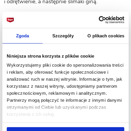
i odrętwienie, a następnie ślimaki giną.
Zgoda
Szczegóły
O plikach cookies
Ślimaki nagie - 7 sposobów
zwalczania
Niniejsza strona korzysta z plików cookie
47768
wyświetleń /
3 lata temu
Wykorzystujemy pliki cookie do spersonalizowania treści
i reklam, aby oferować funkcje społecznościowe i
analizować ruch w naszej witrynie. Informacje o tym, jak
korzystasz z naszej witryny, udostępniamy partnerom
społecznościowym, reklamowym i analitycznym.
Partnerzy mogą połączyć te informacje z innymi danymi
otrzymanymi od Ciebie lub uzyskanymi podczas
korzystania z ich usług.