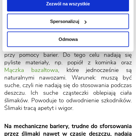
Zezwól na wszystkie
5. Bariery mechaniczne na ślimaki
Spersonalizuj
W okresach bardzo intensywnego żerowania
Odmowa
ślimaków, szczególnie atrakcyjne dla nich rośliny,
np. sałatę czy wschodzące cukinie, można chronić
przy pomocy barier. Do tego celu nadają się
pyliste materiały, np. popiół z kominka oraz
Mączka bazaltowa
, które jednocześnie są
naturalnymi nawozami. Warunek: muszą być
suche, czyli nie nadają się do stosowania podczas
deszczu. Ich suche cząsteczki oblepiają ciała
ślimaków. Powoduje to odwodnienie szkodników.
Ślimaki tracą apetyt i wigor.
Na mechaniczne bariery, trudne do sforsowania
przez ślimaki nawet w czasie deszczu, nadają