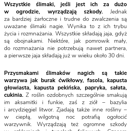
Wszystkie ślimaki, jeśli jest ich za dużo
w ogrodzie, wyrządzają szkody.
Jednak
za bardziej żarłoczne i trudne do zwalczenia są
uważane ślimaki nagie. Wynika to z ich trybu
życia i rozmnażania. Wszystkie składają jaja, gdyż
są obojnakami. Niektóre, jak pomrowik mały,
do rozmnażania nie potrzebują nawet partnera,
a pierwsze jaja składają już w wieku około 30 dni.
Przysmakami ślimaków nagich są takie
warzywa jak burak ćwikłowy, fasola, kapusta
głowiasta, kapusta pekińska, papryka, sałata,
cukinia.
Z roślin ozdobnych szczególnie smakują
im aksamitki i funkie, zaś z ziół – bazylia
i arcydzięgiel litwor. Zjadają także inne rośliny –
w ciepłą, wilgotną noc potrafią ogołocić
warzywnik. Wyrządzają też ogromne szkody