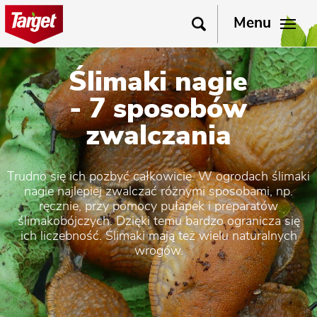
Menu
Ślimaki nagie
- 7 sposobów
zwalczania
Trudno się ich pozbyć całkowicie. W ogrodach ślimaki
nagie najlepiej zwalczać różnymi sposobami, np.
ręcznie, przy pomocy pułapek i preparatów
ślimakobójczych. Dzięki temu bardzo ogranicza się
ich liczebność. Ślimaki mają też wielu naturalnych
wrogów.