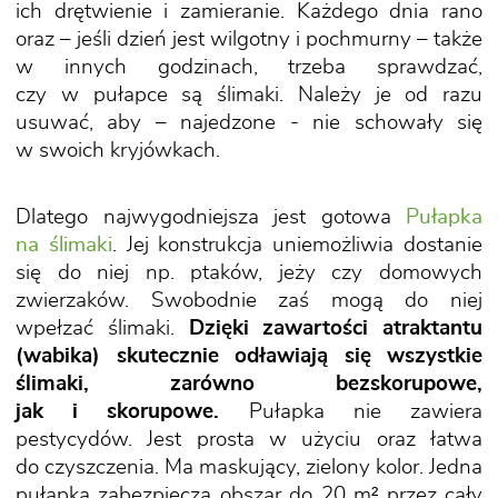
ich drętwienie i zamieranie. Każdego dnia rano
oraz – jeśli dzień jest wilgotny i pochmurny – także
w innych godzinach, trzeba sprawdzać,
czy w pułapce są ślimaki. Należy je od razu
usuwać, aby – najedzone - nie schowały się
w swoich kryjówkach.
Dlatego najwygodniejsza jest gotowa
Pułapka
na ślimaki
. Jej konstrukcja uniemożliwia dostanie
się do niej np. ptaków, jeży czy domowych
zwierzaków. Swobodnie zaś mogą do niej
wpełzać ślimaki.
Dzięki zawartości atraktantu
(wabika) skutecznie odławiają się wszystkie
ślimaki, zarówno bezskorupowe,
jak i skorupowe.
Pułapka nie zawiera
pestycydów. Jest prosta w użyciu oraz łatwa
do czyszczenia. Ma maskujący, zielony kolor. Jedna
pułapka zabezpiecza obszar do 20 m² przez cały