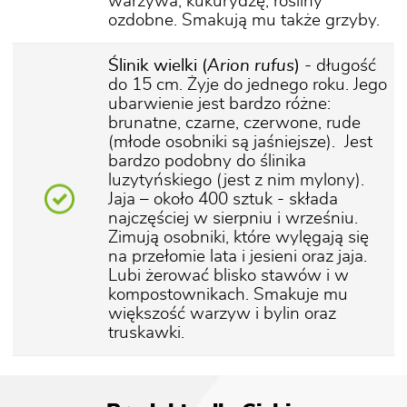
warzywa, kukurydzę, rośliny
ozdobne. Smakują mu także grzyby.
Ślinik wielki (
Arion rufus
)
- długość
do 15 cm. Żyje do jednego roku. Jego
ubarwienie jest bardzo różne:
brunatne, czarne, czerwone, rude
(młode osobniki są jaśniejsze). Jest
bardzo podobny do ślinika
luzytyńskiego (jest z nim mylony).
Jaja – około 400 sztuk - składa
najczęściej w sierpniu i wrześniu.
Zimują osobniki, które wylęgają się
na przełomie lata i jesieni oraz jaja.
Lubi żerować blisko stawów i w
kompostownikach. Smakuje mu
większość warzyw i bylin oraz
truskawki.