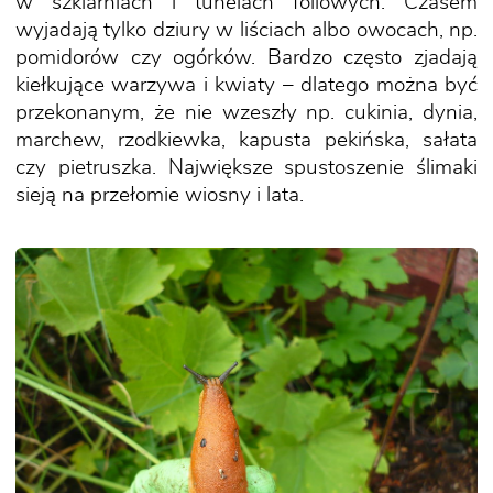
w szklarniach i tunelach foliowych. Czasem
wyjadają tylko dziury w liściach albo owocach, np.
pomidorów czy ogórków. Bardzo często zjadają
kiełkujące warzywa i kwiaty – dlatego można być
przekonanym, że nie wzeszły np. cukinia, dynia,
marchew, rzodkiewka, kapusta pekińska, sałata
czy pietruszka. Największe spustoszenie ślimaki
sieją na przełomie wiosny i lata.