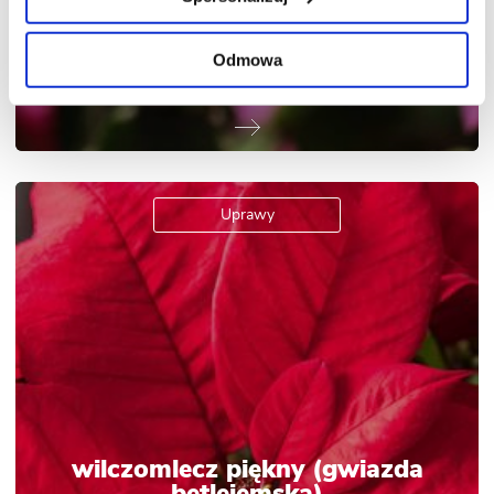
Odmowa
Uprawy
wilczomlecz piękny (gwiazda