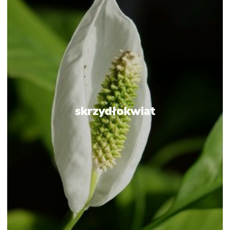
skrzydłokwiat