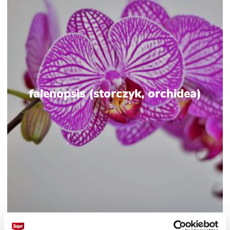
falenopsis (storczyk, orchidea)