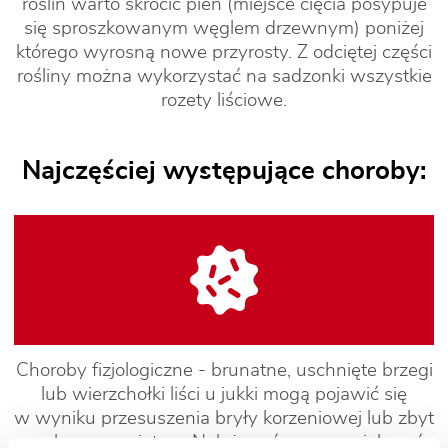
roślin warto skrócić pień (miejsce cięcia posypuje
się sproszkowanym węglem drzewnym) poniżej
którego wyrosną nowe przyrosty. Z odciętej części
rośliny można wykorzystać na sadzonki wszystkie
rozety liściowe.
Najczęściej występujące choroby:
Choroby fizjologiczne - brunatne, uschnięte brzegi
lub wierzchołki liści u jukki mogą pojawić się
w wyniku przesuszenia bryły korzeniowej lub zbyt
suchego powietrza. Należy wówczas zwiększyć