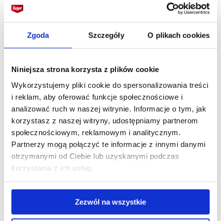
wilgotność powietrza oraz regularnie podlewać.
Podobne objawy mogą powodować również
przelanie lub przenawożenie roślin. Należy
Zgoda
Szczegóły
O plikach cookies
zastosować preparat Superplon K. Fytoftoroza
- pojawia się przy zbyt wilgotnym i zimnym
podłożu. Objawy to zahamowanie wzrostu oraz
Niniejsza strona korzysta z plików cookie
ciemnienie, brązowienie i zamieranie podstawy
Wykorzystujemy pliki cookie do spersonalizowania treści
łodygi. Należy wykonać oprysk preparatem
i reklam, aby oferować funkcje społecznościowe i
Proplant 722SL. Plamistości liści - porażane są
analizować ruch w naszej witrynie. Informacje o tym, jak
głównie osłabione rośliny, rosnące w wilgotnym,
korzystasz z naszej witryny, udostępniamy partnerom
ale mało słonecznym miejscu. Typowe objawy
społecznościowym, reklamowym i analitycznym.
to brązowe, wilgotne plamy z szarym nalotem.
Partnerzy mogą połączyć te informacje z innymi danymi
Zmiany z czasem powiększają się i łączą,
otrzymanymi od Ciebie lub uzyskanymi podczas
uszkadzając całe liście.
korzystania z ich usług.
Najczęściej występujące szkodniki:
Zezwól na wszystkie