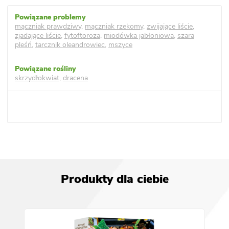
mączniak prawdziwy
,
mączniak rzekomy
,
zwijające liście
,
zjadające liście
,
fytoftoroza
,
miodówka jabłoniowa
,
szara
pleśń
,
tarcznik oleandrowiec
,
mszyce
skrzydłokwiat
,
dracena
Produkty dla ciebie