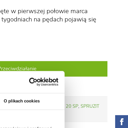
cięte w pierwszej połowie marca
 tygodniach na pędach pojawią się
Przeciwdziałanie
MOSPILAN® 20 SP
O plikach cookies
EMULPAR SPRAY
,
MOSPILAN® 20 SP
,
SPRUZIT
INSECT CONTROL DUO