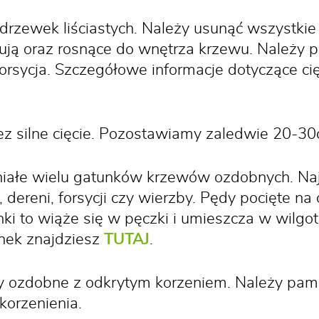
rzewek liściastych. Należy usunąć wszystkie
zyżują oraz rosnące do wnętrza krzewu. Należy
orsycja. Szczegółowe informacje dotyczące ci
 silne cięcie. Pozostawiamy zaledwie 20-30
ałe wielu gatunków krzewów ozdobnych. Najle
w, dereni, forsycji czy wierzby. Pędy pocięte 
nki to wiąże się w pęczki i umieszcza w wilgo
onek znajdziesz
TUTAJ
.
 ozdobne z odkrytym korzeniem. Należy pami
korzenienia.