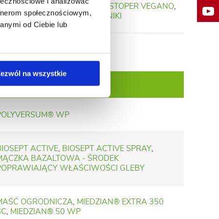
ołecznościowe i analizować
WROTYCZ EKSTRAKT
,
LARVA STOPER VEGANO
,
artnerom społecznościowym,
BARIERA KLEJĄCA NA SZKODNIKI
anymi od Ciebie lub
ezwól na wszystkie
Przeciwdziałanie
POLYVERSUM® WP
BIOSEPT ACTIVE
,
BIOSEPT ACTIVE SPRAY
,
MĄCZKA BAZALTOWA - ŚRODEK
POPRAWIAJĄCY WŁAŚCIWOŚCI GLEBY
MAŚĆ OGRODNICZA
,
MIEDZIAN® EXTRA 350
SC
,
MIEDZIAN® 50 WP