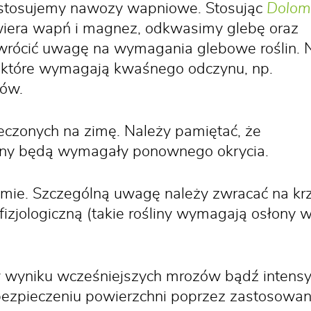
stosujemy nawozy wapniowe. Stosując
Dolom
awiera wapń i magnez, odkwasimy glebę oraz
zwrócić uwagę na wymagania glebowe roślin. 
 które wymagają kwaśnego odczynu, np.
ków.
eczonych na zimę. Należy pamiętać, że
liny będą wymagały ponownego okrycia.
mie. Szczególną uwagę należy zwracać na krze
fizjologiczną (takie rośliny wymagają osłony
 wyniku wcześniejszych mrozów bądź intens
bezpieczeniu powierzchni poprzez zastosowan