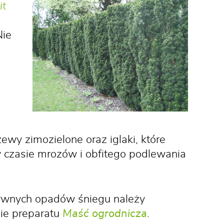
it
Nie
wy zimozielone oraz iglaki, które
 w czasie mrozów i obfitego podlewania
ywnych opadów śniegu należy
ie preparatu
Maść ogrodnicza
.