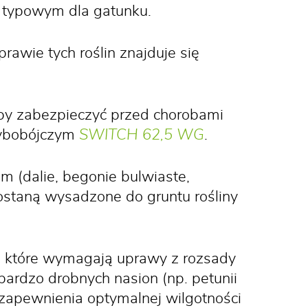
e typowym dla gatunku.
awie tych roślin znajduje się
by zabezpieczyć przed chorobami
zybobójczym
SWITCH 62,5 WG
.
 (dalie, begonie bulwiaste,
zostaną wysadzone do gruntu rośliny
, które wymagają uprawy z rozsady
 bardzo drobnych nasion (np. petunii
u zapewnienia optymalnej wilgotności