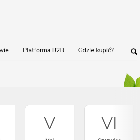
wie
Platforma B2B
Gdzie kupić?
a
V
VI