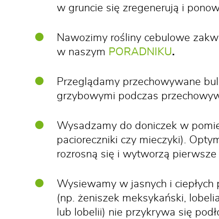
w gruncie się zregenerują i pono
Nawozimy rośliny cebulowe zakwit
w naszym
PORADNIKU
.
Przeglądamy przechowywane bulw
grzybowymi podczas przechowywa
Wysadzamy do doniczek w pomieszc
pacioreczniki czy mieczyki). Opt
rozrosną się i wytworzą pierwsze
Wysiewamy w jasnych i ciepłych 
(np. żeniszek meksykański, lobelia
lub lobelii) nie przykrywa się po