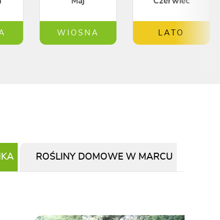
ń
Maj
Czerwiec
A
WIOSNA
LATO
IKA
ROŚLINY DOMOWE W MARCU