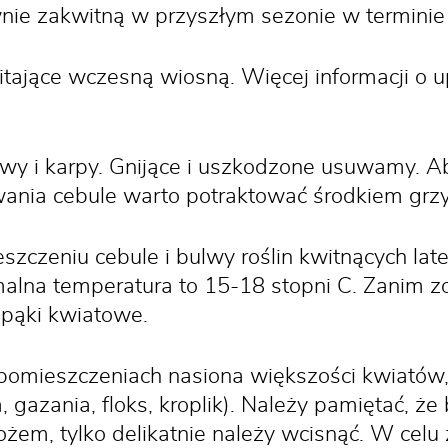
wnie zakwitną w przyszłym sezonie w termini
ające wczesną wiosną. Więcej informacji o upr
y i karpy. Gnijące i uszkodzone usuwamy. A
nia cebule warto potraktować środkiem gr
zeniu cebule i bulwy roślin kwitnących latem
ymalna temperatura to 15-18 stopni C. Zanim 
 pąki kwiatowe.
pomieszczeniach nasiona większości kwiatów
, gazania, floks, kroplik). Należy pamiętać, że
dłożem, tylko delikatnie należy wcisnąć. W cel