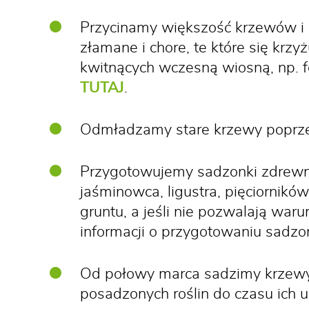
Przycinamy większość krzewów i d
złamane i chore, te które się kr
kwitnących wczesną wiosną, np. f
TUTAJ
.
Odmładzamy stare krzewy poprzez
Przygotowujemy sadzonki zdrewni
jaśminowca, ligustra, pięciornikó
gruntu, a jeśli nie pozwalają waru
informacji o przygotowaniu sadz
Od połowy marca sadzimy krzewy
posadzonych roślin do czasu ich u