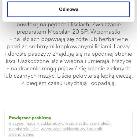
Odmowa
Wełnowce - pozostawiają białą woskową
powłokę na pędach i liściach. Zwalczanie
preparatem Mospilan 20 SP. Wciornastki
- na liściach pojawiają się żółte lub bezbarwne
paski ze srebrnymi kropkowanymi liniami. Larwy
i dorosłe pasożyty znajdują się na spodniej stronie
liści. Uszkodzone liście więdną i umierają. Mszyce
- na dracenie mogą pojawić się kolonie zielonych
lub czarnych mszyc. Liście pokryte są lepką cieczą.
Z biegiem czasu usychają i odpadają.
mszyce
,
mączlik szklarniowy
,
wciornastki
,
szara pleśń
,
plamistości liści
,
wełnowiec szklarniowy
,
tarcznik
oleandrowiec