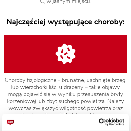
C, w jasnym miejscu.
Najczęściej występujące choroby:
Choroby fizjologiczne - brunatne, uschnięte brzegi
lub wierzchołki liści u draceny – takie objawy
mogą pojawić się w wyniku przesuszenia bryły
korzeniowej lub zbyt suchego powietrza. Należy
wówczas zwiększyć wilgotność powietrza oraz
regularnie podlewać. Podobne objawy mogą
powodować również przelanie lub przenawożenie
roślin. Należy zastosować preparat Superplon K.