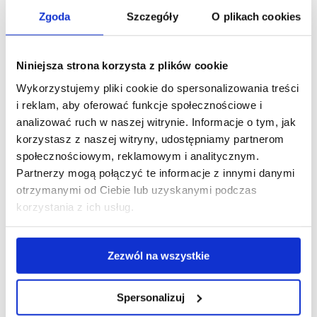
Fytoftoroza - pojawia się przy zbyt wilgotnym
Zgoda
Szczegóły
O plikach cookies
i zimnym podłożu. Objawy to zahamowanie
wzrostu oraz ciemnienie, brązowienie i zamieranie
podstawy łodygi. Należy wykonać oprysk
Niniejsza strona korzysta z plików cookie
preparatem Proplant 722SL. Plamistości liści
Wykorzystujemy pliki cookie do spersonalizowania treści
- porażane są głównie osłabione rośliny, rosnące
i reklam, aby oferować funkcje społecznościowe i
w wilgotnym, ale mało słonecznym miejscu.
analizować ruch w naszej witrynie. Informacje o tym, jak
Typowe objawy to brązowe, wilgotne plamy
korzystasz z naszej witryny, udostępniamy partnerom
z szarym nalotem. Zmiany z czasem powiększają
społecznościowym, reklamowym i analitycznym.
się i łączą, uszkadzając całe liście.
Partnerzy mogą połączyć te informacje z innymi danymi
otrzymanymi od Ciebie lub uzyskanymi podczas
korzystania z ich usług.
Najczęściej występujące szkodniki:
Zezwól na wszystkie
Spersonalizuj