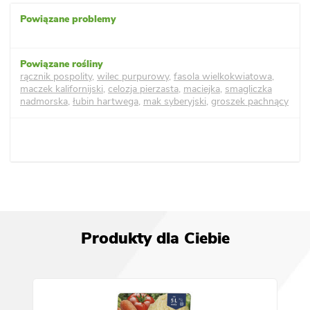
rącznik pospolity
,
wilec purpurowy
,
fasola wielkokwiatowa
,
maczek kalifornijski
,
celozja pierzasta
,
maciejka
,
smagliczka
nadmorska
,
łubin hartwega
,
mak syberyjski
,
groszek pachnący
Produkty dla Ciebie