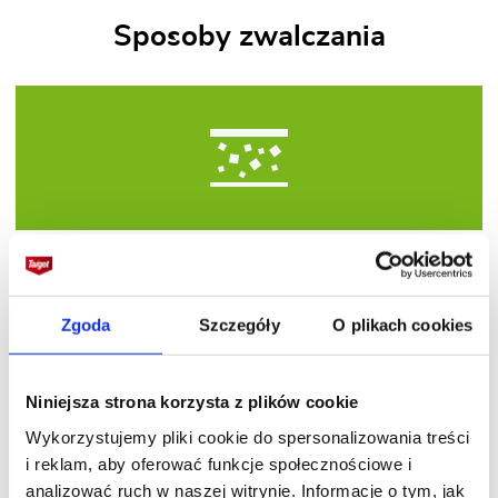
Sposoby zwalczania
W zwalczaniu tej choroby można stosować środki
naturalne, takie jak
Biosept Active Spray
lub
Lykos
- ekstrakt ze skrzypu polnego
, które wzmacniają
Zgoda
Szczegóły
O plikach cookies
rośliny i pomagają ograniczyć rozwój patogenów.
Wśród środków chemicznych skuteczny jest
Amistar 250 SC
. Do użytku profesjonalnego
Niniejsza strona korzysta z plików cookie
zaleca się
Switch 62,5 WG
,
Miedzian Extra 350
Wykorzystujemy pliki cookie do spersonalizowania treści
SC
i
Miedzian 50 WP
, które są szczególnie
i reklam, aby oferować funkcje społecznościowe i
efektywne w ochronie roślin przed infekcjami
analizować ruch w naszej witrynie. Informacje o tym, jak