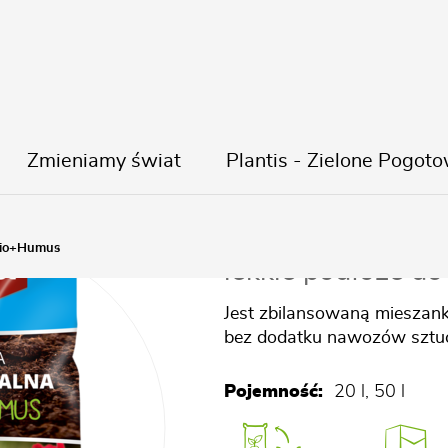
Zmieniamy świat
Plantis - Zielone Pogoto
Ziemia Uniw
Bio+Humus
lekkie podłoże do
Jest zbilansowaną mieszan
bez dodatku nawozów sztuc
Pojemność:
20 l, 50 l