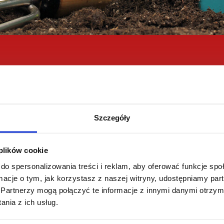
Szczegóły
 plików cookie
do spersonalizowania treści i reklam, aby oferować funkcje sp
KI
TRAWNIK
DRZEWA I
 20 SP
Polyversum® WP
Miedz
ormacje o tym, jak korzystasz z naszej witryny, udostępniamy p
Partnerzy mogą połączyć te informacje z innymi danymi otrzym
nia z ich usług.