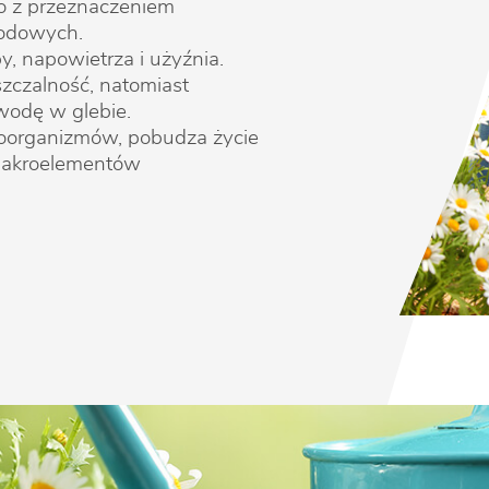
go z przeznaczeniem
rodowych.
, napowietrza i użyźnia.
szczalność, natomiast
wodę w glebie.
roorganizmów, pobudza życie
 makroelementów