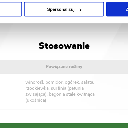
STYCZEŃ
LUTY
MARZEC
KWIECIE
Spersonalizuj
Z
LIPIEC
SIERPIEŃ
WRZESIEŃ
PAŹDZIERN
Stosowanie
Powiązane rośliny
winorośl
,
pomidor
,
ogórek
,
sałata
,
rzodkiewka
,
surfinia (petunia
zwisająca)
,
begonia stale kwitnąca
(ukośnica)