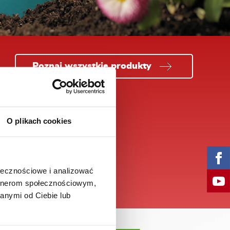
Poznaj wszystkie produkty
O plikach cookies
ołecznościowe i analizować
 KRZEWY OWOCOWE
ian® 50 WP
artnerom społecznościowym,
anymi od Ciebie lub