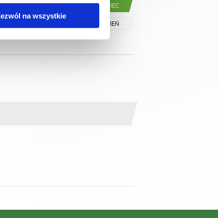
Ń
MAJ
CZERWIEC
ezwól na wszystkie
IK
LISTOPAD
GRUDZIEŃ