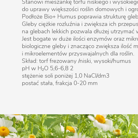
Stanowi mieszankę torfu niskiego i wysokie
do uprawy większości roślin domowych i og
Podłoże Bio+ Humus poprawia strukturę gleby
Gleby ciężkie rozluźnia i zwiększa ich przepu
na glebach lekkich pozwala dłużej utrzymać 
Jest bogate w duże ilości enzymów oraz mik
biologiczne gleby i znacząco zwiększa ilość
i mikroelementów przyswajalnych dla roślin.
Skład: torf frezowany /niski, wysoki/humus
pH w H₂O 5,6-6,8 2
stężenie soli poniżej 1,0 NaCl/dm3
postać stała, frakcja 0-20 mm