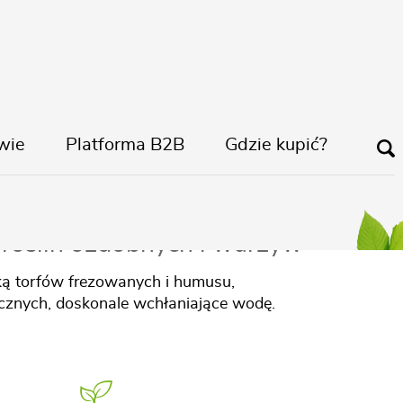
wie
Platforma B2B
Gdzie kupić?
ersalna Bio+Humus
 roślin ozdobnych i warzyw
ką torfów frezowanych i humusu,
znych, doskonale wchłaniające wodę.