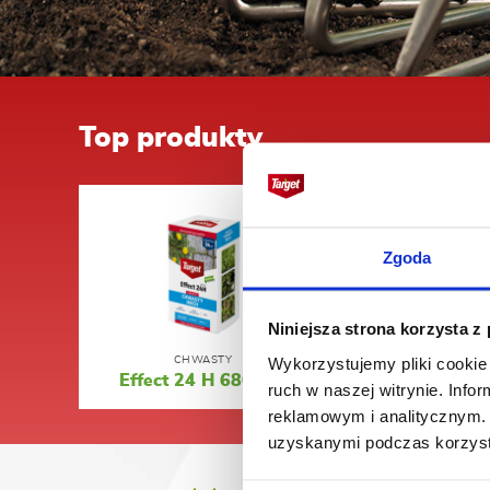
Top produkty
Zgoda
Niniejsza strona korzysta z
Wykorzystujemy pliki cookie 
CHWASTY
SZKODNI
Effect 24 H 680 EC
Mospilan®
ruch w naszej witrynie. Inf
reklamowym i analitycznym. 
uzyskanymi podczas korzysta