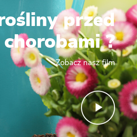
rośliny przed
chorobami ?
Zobacz nasz film