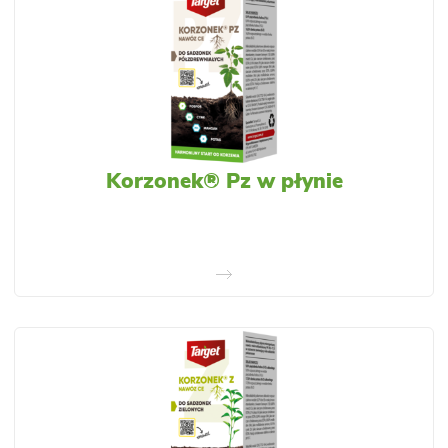
Korzonek® Pz w płynie