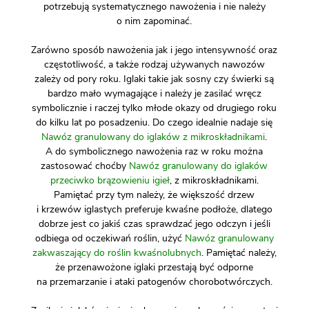
potrzebują systematycznego nawożenia i nie należy
o nim zapominać.
Zarówno sposób nawożenia jak i jego intensywność oraz
częstotliwość, a także rodzaj używanych nawozów
zależy od pory roku. Iglaki takie jak sosny czy świerki są
bardzo mało wymagające i należy je zasilać wręcz
symbolicznie i raczej tylko młode okazy od drugiego roku
do kilku lat po posadzeniu. Do czego idealnie nadaje się
Nawóz granulowany do iglaków z mikroskładnikami
.
A do symbolicznego nawożenia raz w roku można
zastosować choćby
Nawóz granulowany do iglaków
przeciwko brązowieniu igieł
, z mikroskładnikami.
Pamiętać przy tym należy, że większość drzew
i krzewów iglastych preferuje kwaśne podłoże, dlatego
dobrze jest co jakiś czas sprawdzać jego odczyn i jeśli
odbiega od oczekiwań roślin, użyć
Nawóz granulowany
zakwaszający do roślin kwaśnolubnych
. Pamiętać należy,
że przenawożone iglaki przestają być odporne
na przemarzanie i ataki patogenów chorobotwórczych.