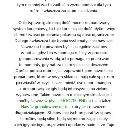
tym niemniej warto zadbać o żyzne podłoże dla tych
roślin, zwłaszcza zaraz po zasadzeniu.
O ile typowe iglaki mają dość mocno rozbudowany
system korzeniowy, to tuje korzenią się dość płytko, więc
ich możliwości pobierania pokarmu są dość ograniczone.
Dlatego zwłaszcza tuje trzeba systematycznie nawozić.
Nawóz do tui powinien być szczególnie zasobny
w potas, gdyż ten wspomaga rośliny w procesie
gospodarowania wodą, a to pomaga im przetrwać
te momenty, gdy natura nie rozpieszcza deszczem.
Oprócz potasu dobrze jest zapewnić tujom nawożenie
preparatami, które w swym składzie mają całe spektrum
pierwiastków, czyli: żelazo, miedź, cynk, bor i mangan,
które sprawią, że igły będą intensywnie na zielono
wybarwione. Takim nawozem o idealnym składzie jest
choćby
Nawóz w płynie MOC ZIELENI do tui
, a także
Nawóz granulowany do tui
, który jest nawozem
długodziałającym. Stosowanie tych preparatów sprawi,
że rośliny będą silne, będą się mocno zagęszczały,
a ich igły nie będą brązowieć i opadać w nadmiarze. Tuje