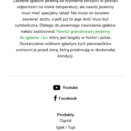
Zasilenie iglaków jesienią da wymierne korzyści w postaci
odporności na niskie temperatury, ale nawóz jesienny
musi mieć specjalny skład. Nie może on bowiem
zawierać azotu, a jeśli już to jego ilość musi być
symboliczna. Dlatego do jesiennego nawożenia iglaków
należy zastosować
Nawóz granulowany jesienny
do iglaków i tui
, który jest bogaty w fosfor i potas.
Dostarczenie roślinom iglastym tych pierwiastków
wzmocni je przed zimą, którą przetrwają w doskonałej
kondycji.
Youtube
Facebook
Produkty
Ogród
Iglak i Tuja