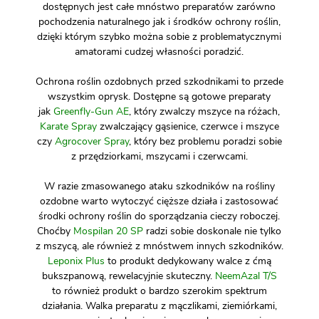
dostępnych jest całe mnóstwo preparatów zarówno
pochodzenia naturalnego jak i środków ochrony roślin,
dzięki którym szybko można sobie z problematycznymi
amatorami cudzej własności poradzić.
Ochrona roślin ozdobnych przed szkodnikami to przede
wszystkim oprysk. Dostępne są gotowe preparaty
jak
Greenfly-Gun AE
, który zwalczy mszyce na różach,
Karate Spray
zwalczający gąsienice, czerwce i mszyce
czy
Agrocover Spray
, który bez problemu poradzi sobie
z przędziorkami, mszycami i czerwcami.
W razie zmasowanego ataku szkodników na rośliny
ozdobne warto wytoczyć cięższe działa i zastosować
środki ochrony roślin do sporządzania cieczy roboczej.
Choćby
Mospilan 20 SP
radzi sobie doskonale nie tylko
z mszycą, ale również z mnóstwem innych szkodników.
Leponix Plus
to produkt dedykowany walce z ćmą
bukszpanową, rewelacyjnie skuteczny.
NeemAzal T/S
to również produkt o bardzo szerokim spektrum
działania. Walka preparatu z mączlikami, ziemiórkami,