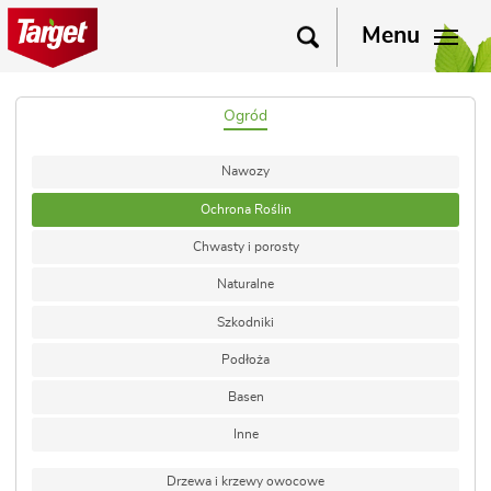
Menu
Ogród
Nawozy
Ochrona Roślin
Chwasty i porosty
Naturalne
Szkodniki
Podłoża
Basen
Inne
Drzewa i krzewy owocowe