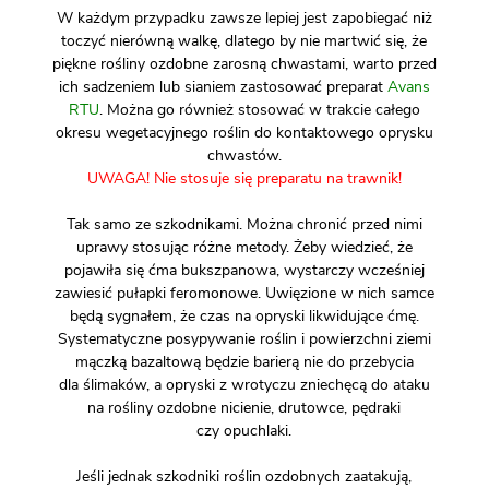
W każdym przypadku zawsze lepiej jest zapobiegać niż
toczyć nierówną walkę, dlatego by nie martwić się, że
piękne rośliny ozdobne zarosną chwastami, warto przed
ich sadzeniem lub sianiem zastosować preparat
Avans
RTU
. Można go również stosować w trakcie całego
okresu wegetacyjnego roślin do kontaktowego oprysku
chwastów.
UWAGA! Nie stosuje się preparatu na trawnik!
Tak samo ze szkodnikami. Można chronić przed nimi
uprawy stosując różne metody. Żeby wiedzieć, że
pojawiła się ćma bukszpanowa, wystarczy wcześniej
zawiesić pułapki feromonowe. Uwięzione w nich samce
będą sygnałem, że czas na opryski likwidujące ćmę.
Systematyczne posypywanie roślin i powierzchni ziemi
mączką bazaltową będzie barierą nie do przebycia
dla ślimaków, a opryski z wrotyczu zniechęcą do ataku
na rośliny ozdobne nicienie, drutowce, pędraki
czy opuchlaki.
Jeśli jednak szkodniki roślin ozdobnych zaatakują,