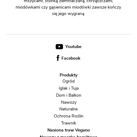
mszycami, stonką ziemniaczaną, chrząszczami,
miodówkami czy gąsienicami miodówki zawsze kończy
się jego wygraną.
Youtube
Facebook
Produkty
Ogród
Iglak i Tuja
Dom i Balkon
Nawozy
Naturalne
Ochrona Roślin
Trawnik
Nasiona traw Vegano