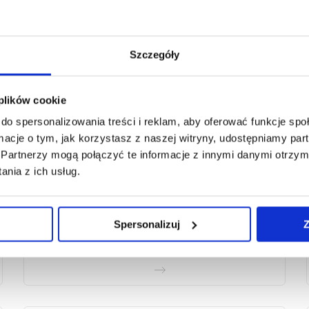
Szczegóły
 plików cookie
do spersonalizowania treści i reklam, aby oferować funkcje sp
ormacje o tym, jak korzystasz z naszej witryny, udostępniamy p
Partnerzy mogą połączyć te informacje z innymi danymi otrzym
nia z ich usług.
Mączka bazaltowa - środek
poprawiający właściwości
gleby
Spersonalizuj
Z