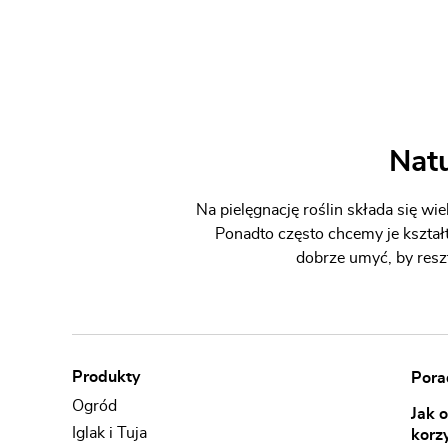
Natu
Na pielęgnację roślin składa się w
Ponadto często chcemy je kształt
dobrze umyć, by resz
Produkty
Porad
Ogród
Jak 
Iglak i Tuja
korz