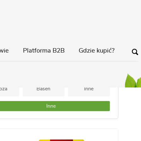
wie
Platforma B2B
Gdzie kupić?
Nawozy
Ochrona Roślin
oża
Basen
Inne
Inne