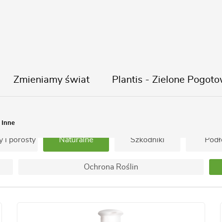
Zmieniamy świat
Plantis - Zielone Pogoto
Naturalne
Trawnik
Iglak i Tuja
Inne
 i porosty
Naturalne
Szkodniki
Podł
Ochrona Roślin