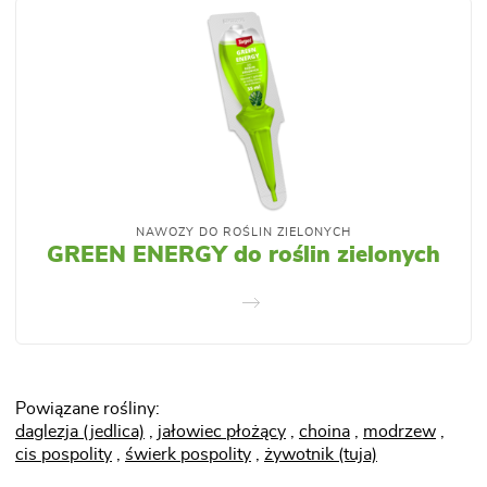
NAWOZY DO ROŚLIN ZIELONYCH
GREEN ENERGY do roślin zielonych
Powiązane rośliny:
daglezja (jedlica)
,
jałowiec płożący
,
choina
,
modrzew
,
cis pospolity
,
świerk pospolity
,
żywotnik (tuja)