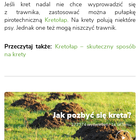
Jeśli kret nadal nie chce wyprowadzić się
z trawnika, zastosować można pułapkę
pirotechniczną
Kretołap
. Na krety polują niektóre
psy. Jednak one też mogą niszczyć trawnik.
Przeczytaj także:
Kretołap – skuteczny sposób
na krety
Jak pozbyć się kreta?
277374
wyświetleń /
14 lat temu