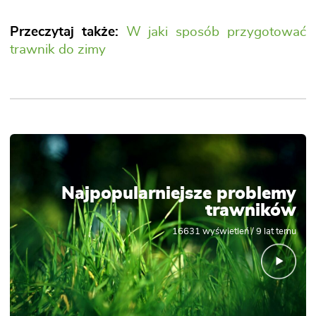
Przeczytaj także:
W jaki sposób przygotować
trawnik do zimy
Najpopularniejsze problemy
trawników
16631
wyświetleń /
9 lat temu