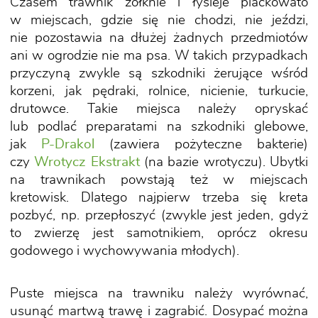
Czasem trawnik żółknie i łysieje plackowato
w miejscach, gdzie się nie chodzi, nie jeździ,
nie pozostawia na dłużej żadnych przedmiotów
ani w ogrodzie nie ma psa. W takich przypadkach
przyczyną zwykle są szkodniki żerujące wśród
korzeni, jak pędraki, rolnice, nicienie, turkucie,
drutowce. Takie miejsca należy opryskać
lub podlać preparatami na szkodniki glebowe,
jak
P-Drakol
(zawiera pożyteczne bakterie)
czy
Wrotycz Ekstrakt
(na bazie wrotyczu). Ubytki
na trawnikach powstają też w miejscach
kretowisk. Dlatego najpierw trzeba się kreta
pozbyć, np. przepłoszyć (zwykle jest jeden, gdyż
to zwierzę jest samotnikiem, oprócz okresu
godowego i wychowywania młodych).
Puste miejsca na trawniku należy wyrównać,
usunąć martwą trawę i zagrabić. Dosypać można