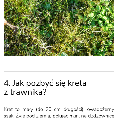
4. Jak pozbyć się kreta
z trawnika?
Kret to mały (do 20 cm długości), owadożerny
ssak. Żyje pod ziemią, polując m.in. na dżdżownice