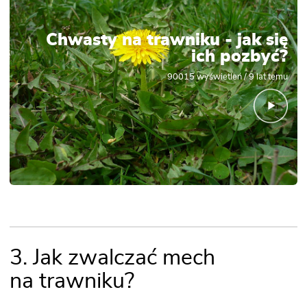
Chwasty na trawniku - jak się
ich pozbyć?
90015
wyświetleń /
9 lat temu
3. Jak zwalczać mech
na trawniku?