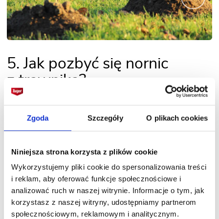
5. Jak pozbyć się nornic
z trawnika?
Nornica to mały ssak (około 10 cm długości,
Zgoda
Szczegóły
O plikach cookies
nie licząc ogona), spokrewniony z chomikami.
W
odróżnieniu od kreta ryje długie korytarze tuż
pod powierzchnią ziemi.
Szczególnie lubi
Niniejsza strona korzysta z plików cookie
je kopać wzdłuż krawężników, ławek, piaskownic.
Wykorzystujemy pliki cookie do spersonalizowania treści
Zasiedla ogrody położone blisko lasów
i reklam, aby oferować funkcje społecznościowe i
i zagajników, zwłaszcza na przełomie lata i jesieni.
analizować ruch w naszej witrynie. Informacje o tym, jak
Jeżeli nie zostanie spłoszona, może zniszczyć
korzystasz z naszej witryny, udostępniamy partnerom
trawnik w kilka dni (żyje w koloniach).
społecznościowym, reklamowym i analitycznym.