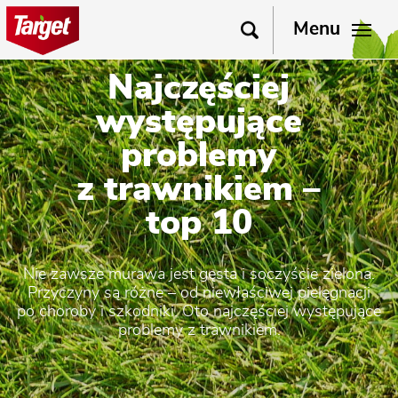
Menu
Najczęściej
występujące
problemy
z trawnikiem –
top 10
Nie zawsze murawa jest gęsta i soczyście zielona.
Przyczyny są różne – od niewłaściwej pielęgnacji
po choroby i szkodniki. Oto najczęściej występujące
problemy z trawnikiem.