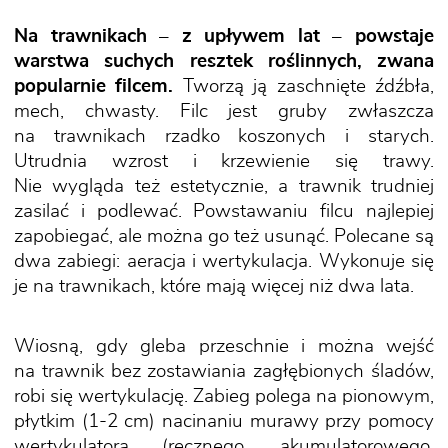
Na trawnikach – z upływem lat – powstaje
warstwa suchych resztek roślinnych, zwana
popularnie filcem.
Tworzą ją zaschnięte źdźbła,
mech, chwasty. Filc jest gruby zwłaszcza
na trawnikach rzadko koszonych i starych.
Utrudnia wzrost i krzewienie się trawy.
Nie wygląda też estetycznie, a trawnik trudniej
zasilać i podlewać. Powstawaniu filcu najlepiej
zapobiegać, ale można go też usunąć. Polecane są
dwa zabiegi: aeracja i wertykulacja. Wykonuje się
je na trawnikach, które mają więcej niż dwa lata.
Wiosną, gdy gleba przeschnie i można wejść
na trawnik bez zostawiania zagłębionych śladów,
robi się wertykulację. Zabieg polega na pionowym,
płytkim (1-2 cm) nacinaniu murawy przy pomocy
wertykulatora (ręcznego, akumulatorowego,