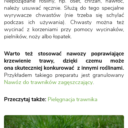
Niepożądane rośliny, np. oset, chrzan, nawłoć,
należy usuwać ręcznie. Służą do tego specjalne
wyrywacze chwastów (nie trzeba się schylać
podczas ich używania). Chwasty można też
wycinać z korzeniami przy pomocy wycinaków,
pielników, noży albo łopatek.
Warto też stosować nawozy poprawiające
krzewienie trawy, dzięki czemu może
ona skuteczniej konkurować z innymi roślinami.
Przykładem takiego preparatu jest granulowany
Nawóz do trawników zagęszczający
.
Przeczytaj także:
Pielęgnacja trawnika