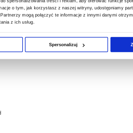
do spersonalizowania treści i reklam, aby oferować funkcje sp
ormacje o tym, jak korzystasz z naszej witryny, udostępniamy p
Partnerzy mogą połączyć te informacje z innymi danymi otrzym
nia z ich usług.
Spersonalizuj
Z
2 SL?
d