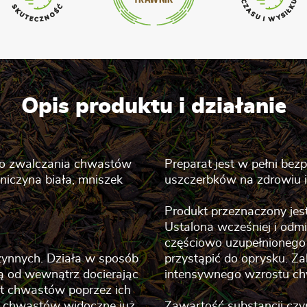
Opis produktu i działanie
do zwalczania chwastów
Preparat jest w pełni bez
oniczyna biała, mniszek
uszczerbków na zdrowiu i 
Produkt przeznaczony jes
Ustalona wcześniej i odmi
częściowo uzupełnionego 
czynnych. Działa w sposób
przystąpić do oprysku. Za
ją od wewnątrz docierając
intensywnego wzrostu chw
st chwastów poprzez ich
a chwastów widoczne już
Zawartość substancji czy