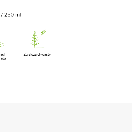
 / 250 ml
aci
Zwalcza chwasty
ratu