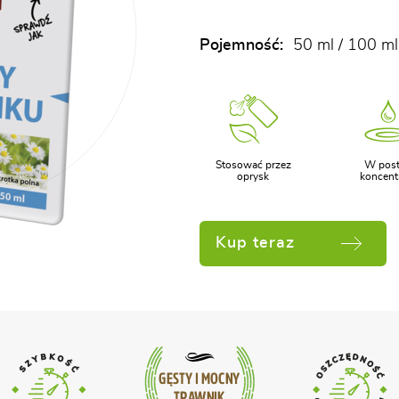
Pojemność:
50 ml / 100 ml
Stosować przez
W post
oprysk
koncent
Kup teraz