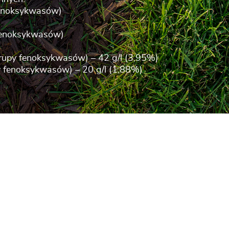
fenoksykwasów)
fenoksykwasów)
rupy fenoksykwasów) – 42 g/l (3,95%)
y fenoksykwasów) – 20 g/l (1,88%)