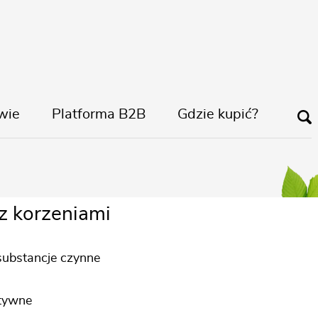
wie
Platforma B2B
Gdzie kupić?
 SL
z korzeniami
substancje czynne
ktywne