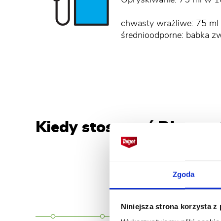
Opryskiwanie: 75 ml w 
chwasty wrażliwe: 75 ml 
średnioodporne: babka z
Kiedy stosować Dicotex
Zgoda
Niniejsza strona korzysta z