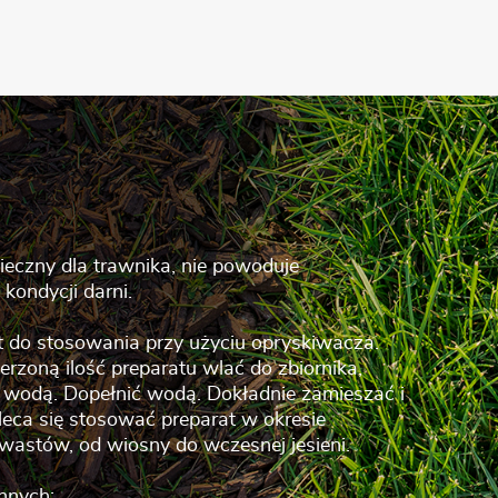
pieczny dla trawnika, nie powoduje
kondycji darni.
t do stosowania przy użyciu opryskiwacza.
erzoną ilość preparatu wlać do zbiornika,
wodą. Dopełnić wodą. Dokładnie zamieszać i
leca się stosować preparat w okresie
astów, od wiosny do wczesnej jesieni.
nnych: