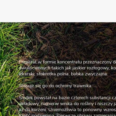
Preparat w formie koncentratu przeznaczony 
dwuliściennych takich jak jaskier rozłogowy, k
lekarski, stokrotka polna, babka zwyczajna.
Stosuje się go do ochrony trawnika.
Środek powstał na bazie czterech substancji 
układowy, najpierw wnika do rośliny i niszczy 
aż do korzeni. Uniemożliwia to ponowny wzro
część podziemną. Pierwsze objawy zamierani