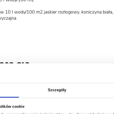
10 l wody/100 m2
w 10 l wody/100 m2 jaskier rozłogowy, koniczyna biała, 
wyczajna
 202 SL?
Szczegóły
 plików cookie